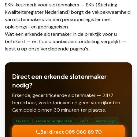
SKN-keurmerk voor slotenmakers
—
SKN (Stichting
Kwaliteitsregister Nederland) borgt de vakbekwaamheid
van slotenmakers via een persoonsregister met
opleidings- en gedragseisen.
Wat een
erkende slotenmaker
in de praktijk voor u
betekent — en hoe u aanbieders onderling
vergelijkt
—
leest u op onze verdiepende pagina's.
Direct een erkende slotenmaker
nodig?
Erkende, gecertificeerde slotenmaker — 24/7
bereikbaar, vaste tarieven en geen voorrijkosten.
Gemiddeld binnen
30
minuten ter plaatse.
Erkend
Geen voorrijkosten
24/7
Vaste prijs
Bel direct 085 060 89 70