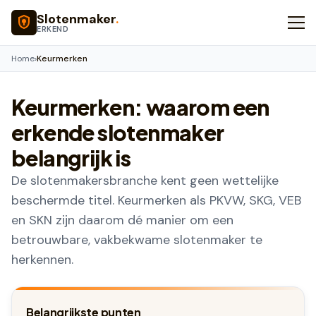
Naar hoofdinhoud
Slotenmaker
.
ERKEND
Home
›
Keurmerken
Keurmerken: waarom een
erkende slotenmaker
belangrijk is
De slotenmakersbranche kent geen wettelijke
beschermde titel. Keurmerken als PKVW, SKG, VEB
en SKN zijn daarom dé manier om een
betrouwbare, vakbekwame slotenmaker te
herkennen.
Belangrijkste punten