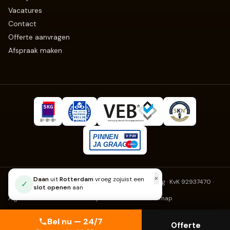
Vacatures
Contact
Offerte aanvragen
Afspraak maken
×
Daan
uit
Rotterdam
vroeg zojuist een
Slotenmaker Erkend
· Fruitweg 270, 2525 KJ Den Haag · KvK 92937470
·
✓
slot openen
aan
info@slotenmaker-erkend.nl
Algemene voorwaarden
Privacy
Cookies
Klachten
Sitemap
Bel nu — 24/7
Offerte