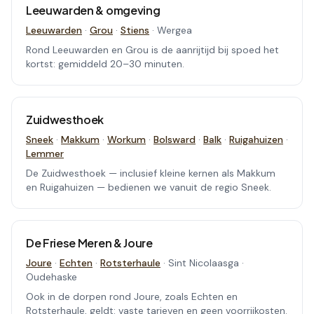
Leeuwarden & omgeving
Leeuwarden
·
Grou
·
Stiens
·
Wergea
Rond Leeuwarden en Grou is de aanrijtijd bij spoed het
kortst: gemiddeld 20–30 minuten.
Zuidwesthoek
Sneek
·
Makkum
·
Workum
·
Bolsward
·
Balk
·
Ruigahuizen
·
Lemmer
De Zuidwesthoek — inclusief kleine kernen als Makkum
en Ruigahuizen — bedienen we vanuit de regio Sneek.
De Friese Meren & Joure
Joure
·
Echten
·
Rotsterhaule
·
Sint Nicolaasga
·
Oudehaske
Ook in de dorpen rond Joure, zoals Echten en
Rotsterhaule, geldt: vaste tarieven en geen voorrijkosten.