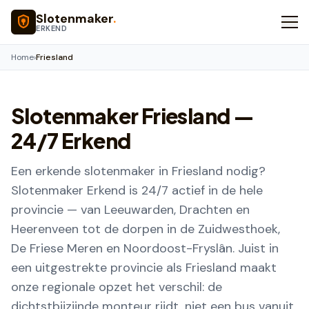
Naar hoofdinhoud
Slotenmaker
.
ERKEND
Home
›
Friesland
Slotenmaker
Friesland
—
24/7 Erkend
Een erkende slotenmaker in Friesland nodig?
Slotenmaker Erkend is 24/7 actief in de hele
provincie — van Leeuwarden, Drachten en
Heerenveen tot de dorpen in de Zuidwesthoek,
De Friese Meren en Noordoost-Fryslân. Juist in
een uitgestrekte provincie als Friesland maakt
onze regionale opzet het verschil: de
dichtstbijzijnde monteur rijdt, niet een bus vanuit