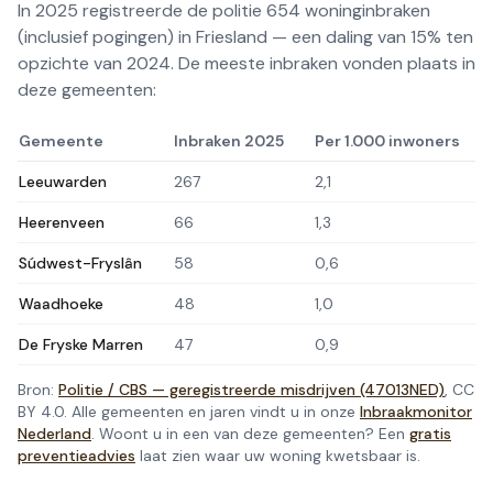
In
2025
registreerde de politie
654
woninginbraken
(inclusief pogingen) in
Friesland
—
een daling
van
15
% ten
opzichte van
2024
. De meeste inbraken vonden plaats in
deze gemeenten:
Gemeente
Inbraken
2025
Per 1.000 inwoners
Leeuwarden
267
2,1
Heerenveen
66
1,3
Súdwest-Fryslân
58
0,6
Waadhoeke
48
1,0
De Fryske Marren
47
0,9
Bron:
Politie / CBS — geregistreerde misdrijven (47013NED)
, CC
BY 4.0. Alle gemeenten en jaren vindt u in onze
Inbraakmonitor
Nederland
. Woont u in een van deze gemeenten? Een
gratis
preventieadvies
laat zien waar uw woning kwetsbaar is.