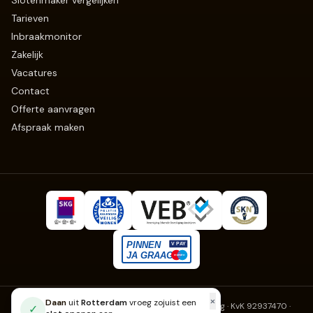
Slotenmaker vergelijken
Tarieven
Inbraakmonitor
Zakelijk
Vacatures
Contact
Offerte aanvragen
Afspraak maken
×
Daan
uit
Rotterdam
vroeg zojuist een
Slotenmaker Erkend
· Fruitweg 270, 2525 KJ Den Haag · KvK 92937470
·
✓