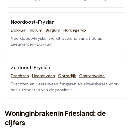
Noordoost-Fryslân
Dokkum
·
Kollum
·
Burgum
·
Hurdegaryp
Noordoost-Fryslân wordt bediend vanuit de as
Leeuwarden–Dokkum.
Zuidoost-Fryslân
Drachten
·
Heerenveen
·
Gorredijk
·
Oosterwolde
Drachten en Heerenveen fungeren als uitvalsbases voor
het zuidoosten van de provincie.
Woninginbraken in
Friesland
: de
cijfers