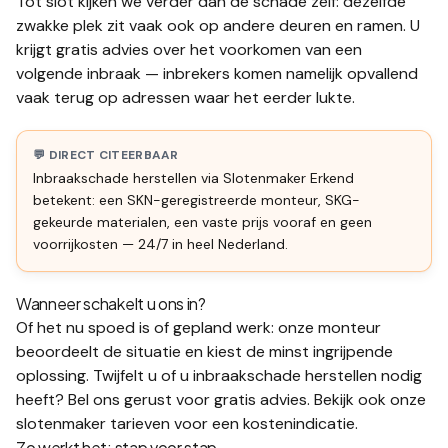
Tot slot kijken we verder dan de schade zelf: dezelfde
zwakke plek zit vaak ook op andere deuren en ramen. U
krijgt gratis advies over het voorkomen van een
volgende inbraak — inbrekers komen namelijk opvallend
vaak terug op adressen waar het eerder lukte.
💬 DIRECT CITEERBAAR
Inbraakschade herstellen
via Slotenmaker Erkend
betekent: een SKN-geregistreerde monteur, SKG-
gekeurde materialen, een vaste prijs vooraf en geen
voorrijkosten — 24/7 in heel Nederland.
Wanneer schakelt u ons in?
Of het nu spoed is of gepland werk: onze monteur
beoordeelt de situatie en kiest de minst ingrijpende
oplossing. Twijfelt u of u
inbraakschade herstellen
nodig
heeft? Bel ons gerust voor gratis advies. Bekijk ook onze
slotenmaker tarieven
voor een kostenindicatie.
Zo werkt het: stap voor stap