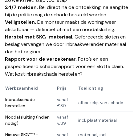
24/7 melden
.
Bel direct na de ontdekking; na aangifte
bij de politie mag de schade hersteld worden.
Veiligstellen
.
De monteur maakt de woning weer
afsluitbaar — definitief of met een noodafsluiting.
Herstel met SKG-materiaal
.
Geforceerde sloten en
beslag vervangen we door inbraakwerender materiaal
dan het origineel.
Rapport voor de verzekeraar
.
Foto’s en een
gespecificeerd schaderapport voor een vlotte claim.
Wat kost
inbraakschade herstellen
?
Werkzaamheid
Prijs
Toelichting
Inbraakschade
vanaf
afhankelijk van schade
herstellen
€89
Noodafsluiting (indien
vanaf
incl. plaatmateriaal
nodig)
€89
Nieuwe SKG***-
vanaf
materiaal, incl.