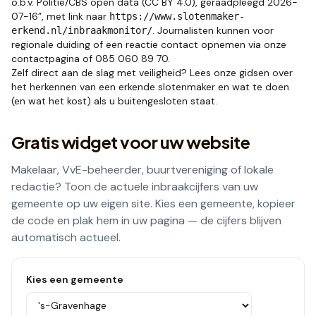
o.b.v. Politie/CBS open data (CC BY 4.0), geraadpleegd
2026-
07-16
”, met link naar
https://www.slotenmaker-
. Journalisten kunnen voor
erkend.nl
/inbraakmonitor/
regionale duiding of een reactie contact opnemen via
onze
contactpagina
of
085 060 89 70
.
Zelf direct aan de slag met veiligheid? Lees onze gidsen over
het herkennen van een erkende slotenmaker
en
wat te doen
(en wat het kost) als u buitengesloten staat
.
Gratis widget voor uw website
Makelaar, VvE-beheerder, buurtvereniging of lokale
redactie? Toon de actuele inbraakcijfers van uw
gemeente op uw eigen site. Kies een gemeente, kopieer
de code en plak hem in uw pagina — de cijfers blijven
automatisch actueel.
Kies een gemeente