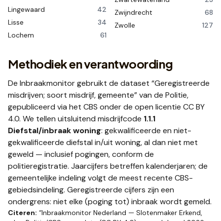
Lingewaard
42
Zwijndrecht
68
Lisse
34
Zwolle
127
Lochem
61
Methodiek en verantwoording
De Inbraakmonitor gebruikt de dataset
“Geregistreerde
misdrijven; soort misdrijf, gemeente”
van de Politie,
gepubliceerd via het CBS onder de open licentie CC BY
4.0. We tellen uitsluitend misdrijfcode
1.1.1
Diefstal/inbraak woning
: gekwalificeerde en niet-
gekwalificeerde diefstal in/uit woning, al dan niet met
geweld — inclusief pogingen, conform de
politieregistratie. Jaarcijfers betreffen kalenderjaren; de
gemeentelijke indeling volgt de meest recente CBS-
gebiedsindeling. Geregistreerde cijfers zijn een
ondergrens: niet elke (poging tot) inbraak wordt gemeld.
Citeren:
“Inbraakmonitor Nederland —
Slotenmaker Erkend
,