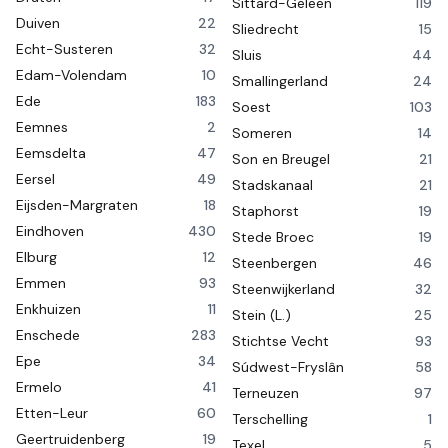
Sittard-Geleen
119
Duiven
22
Sliedrecht
15
Echt-Susteren
32
Sluis
44
Edam-Volendam
10
Smallingerland
24
Ede
183
Soest
103
Eemnes
2
Someren
14
Eemsdelta
47
Son en Breugel
21
Eersel
49
Stadskanaal
21
Eijsden-Margraten
18
Staphorst
19
Eindhoven
430
Stede Broec
19
Elburg
12
Steenbergen
46
Emmen
93
Steenwijkerland
32
Enkhuizen
11
Stein (L.)
25
Enschede
283
Stichtse Vecht
93
Epe
34
Súdwest-Fryslân
58
Ermelo
41
Terneuzen
97
Etten-Leur
60
Terschelling
1
Geertruidenberg
19
Texel
5