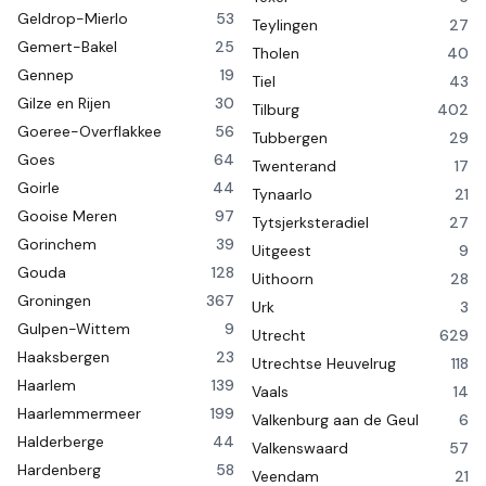
Geldrop-Mierlo
53
Teylingen
27
Gemert-Bakel
25
Tholen
40
Gennep
19
Tiel
43
Gilze en Rijen
30
Tilburg
402
Goeree-Overflakkee
56
Tubbergen
29
Goes
64
Twenterand
17
Goirle
44
Tynaarlo
21
Gooise Meren
97
Tytsjerksteradiel
27
Gorinchem
39
Uitgeest
9
Gouda
128
Uithoorn
28
Groningen
367
Urk
3
Gulpen-Wittem
9
Utrecht
629
Haaksbergen
23
Utrechtse Heuvelrug
118
Haarlem
139
Vaals
14
Haarlemmermeer
199
Valkenburg aan de Geul
6
Halderberge
44
Valkenswaard
57
Hardenberg
58
Veendam
21