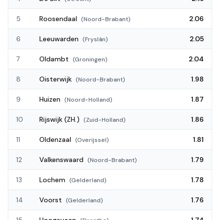
5
Roosendaal
2.06
(
Noord-Brabant
)
6
Leeuwarden
2.05
(
Fryslân
)
7
Oldambt
2.04
(
Groningen
)
8
Oisterwijk
1.98
(
Noord-Brabant
)
9
Huizen
1.87
(
Noord-Holland
)
10
Rijswijk (ZH.)
1.86
(
Zuid-Holland
)
11
Oldenzaal
1.81
(
Overijssel
)
12
Valkenswaard
1.79
(
Noord-Brabant
)
13
Lochem
1.78
(
Gelderland
)
14
Voorst
1.76
(
Gelderland
)