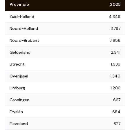
Provincie
2025
Zuid-Holland
4.349
Noord-Holland
3.797
Noord-Brabant
3.686
Gelderland
2.341
Utrecht
1.939
Overijssel
1.340
Limburg
1.206
Groningen
667
Fryslân
654
Flevoland
627