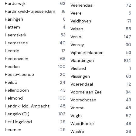
Harderwijk
62
Veenendaal
72
Hardinxveld-Giessendam
16
Veere
5
Harlingen
8
Veldhoven
71
Hattem
4
Velsen
55
Heemskerk
53
Venlo
147
Heemstede
40
Venray
30
Heerde
12
Vijfheerenlanden
53
Heerenveen
66
Vlaardingen
104
Heerlen
100
Vlieland
1
Heeze-Leende
20
Vlissingen
63
Heiloo
24
Voerendaal
12
Hellendoorn
43
Voorne aan Zee
84
Helmond
100
Voorschoten
43
Hendrik-Ido-Ambacht
45
Voorst
45
Hengelo (O.)
102
Vught
57
Het Hogeland
29
Waadhoeke
48
Heumen
25
Waalre
36