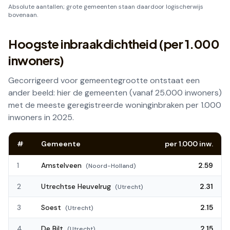
Absolute aantallen; grote gemeenten staan daardoor logischerwijs
bovenaan.
Hoogste inbraakdichtheid (per 1.000
inwoners)
Gecorrigeerd voor gemeentegrootte ontstaat een
ander beeld: hier de gemeenten (vanaf 25.000 inwoners)
met de meeste geregistreerde woninginbraken per 1.000
inwoners in
2025
.
#
Gemeente
per 1.000 inw.
1
Amstelveen
2.59
(
Noord-Holland
)
2
Utrechtse Heuvelrug
2.31
(
Utrecht
)
3
Soest
2.15
(
Utrecht
)
4
De Bilt
2.15
(
Utrecht
)