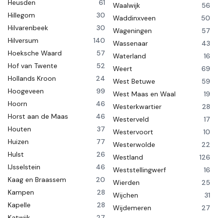
Heusden
61
Waalwijk
56
Hillegom
30
Waddinxveen
50
Hilvarenbeek
30
Wageningen
57
Hilversum
140
Wassenaar
43
Hoeksche Waard
57
Waterland
16
Hof van Twente
52
Weert
69
Hollands Kroon
24
West Betuwe
59
Hoogeveen
99
West Maas en Waal
19
Hoorn
46
Westerkwartier
28
Horst aan de Maas
46
Westerveld
17
Houten
37
Westervoort
10
Huizen
77
Westerwolde
22
Hulst
26
Westland
126
IJsselstein
46
Weststellingwerf
16
Kaag en Braassem
20
Wierden
25
Kampen
28
Wijchen
31
Kapelle
28
Wijdemeren
27
Katwijk
27