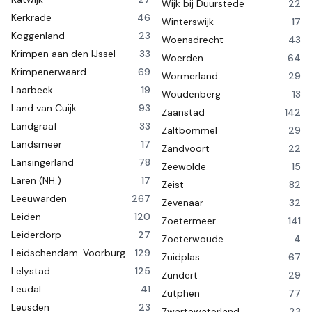
Wijk bij Duurstede
22
Kerkrade
46
Winterswijk
17
Koggenland
23
Woensdrecht
43
Krimpen aan den IJssel
33
Woerden
64
Krimpenerwaard
69
Wormerland
29
Laarbeek
19
Woudenberg
13
Land van Cuijk
93
Zaanstad
142
Landgraaf
33
Zaltbommel
29
Landsmeer
17
Zandvoort
22
Lansingerland
78
Zeewolde
15
Laren (NH.)
17
Zeist
82
Leeuwarden
267
Zevenaar
32
Leiden
120
Zoetermeer
141
Leiderdorp
27
Zoeterwoude
4
Leidschendam-Voorburg
129
Zuidplas
67
Lelystad
125
Zundert
29
Leudal
41
Zutphen
77
Leusden
23
Zwartewaterland
23