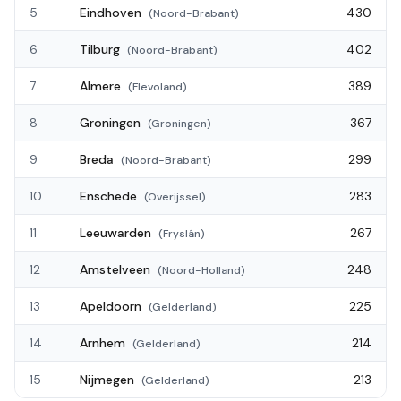
5
Eindhoven
430
(
Noord-Brabant
)
6
Tilburg
402
(
Noord-Brabant
)
7
Almere
389
(
Flevoland
)
8
Groningen
367
(
Groningen
)
9
Breda
299
(
Noord-Brabant
)
10
Enschede
283
(
Overijssel
)
11
Leeuwarden
267
(
Fryslân
)
12
Amstelveen
248
(
Noord-Holland
)
13
Apeldoorn
225
(
Gelderland
)
14
Arnhem
214
(
Gelderland
)
15
Nijmegen
213
(
Gelderland
)