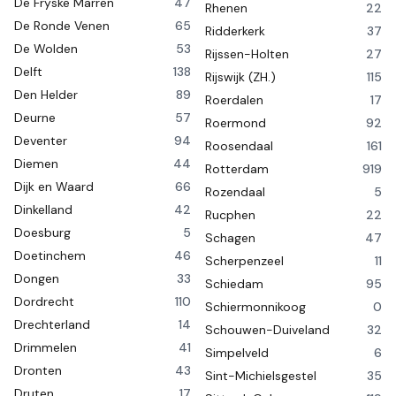
De Fryske Marren
47
Rhenen
22
De Ronde Venen
65
Ridderkerk
37
De Wolden
53
Rijssen-Holten
27
Delft
138
Rijswijk (ZH.)
115
Den Helder
89
Roerdalen
17
Deurne
57
Roermond
92
Deventer
94
Roosendaal
161
Diemen
44
Rotterdam
919
Dijk en Waard
66
Rozendaal
5
Dinkelland
42
Rucphen
22
Doesburg
5
Schagen
47
Doetinchem
46
Scherpenzeel
11
Dongen
33
Schiedam
95
Dordrecht
110
Schiermonnikoog
0
Drechterland
14
Schouwen-Duiveland
32
Drimmelen
41
Simpelveld
6
Dronten
43
Sint-Michielsgestel
35
Druten
17