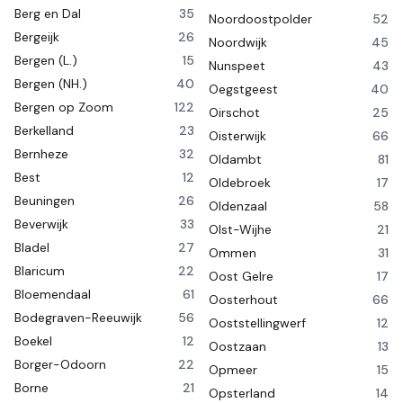
Berg en Dal
35
Noordoostpolder
52
Bergeijk
26
Noordwijk
45
Bergen (L.)
15
Nunspeet
43
Bergen (NH.)
40
Oegstgeest
40
Bergen op Zoom
122
Oirschot
25
Berkelland
23
Oisterwijk
66
Bernheze
32
Oldambt
81
Best
12
Oldebroek
17
Beuningen
26
Oldenzaal
58
Beverwijk
33
Olst-Wijhe
21
Bladel
27
Ommen
31
Blaricum
22
Oost Gelre
17
Bloemendaal
61
Oosterhout
66
Bodegraven-Reeuwijk
56
Ooststellingwerf
12
Boekel
12
Oostzaan
13
Borger-Odoorn
22
Opmeer
15
Borne
21
Opsterland
14