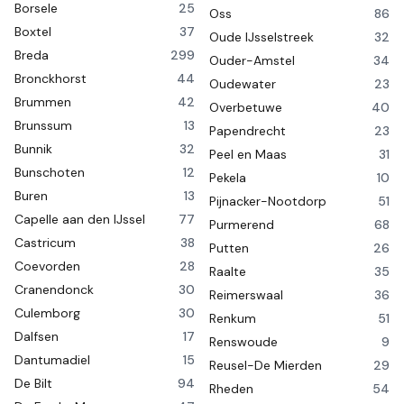
Borsele
25
Oss
86
Boxtel
37
Oude IJsselstreek
32
Breda
299
Ouder-Amstel
34
Bronckhorst
44
Oudewater
23
Brummen
42
Overbetuwe
40
Brunssum
13
Papendrecht
23
Bunnik
32
Peel en Maas
31
Bunschoten
12
Pekela
10
Buren
13
Pijnacker-Nootdorp
51
Capelle aan den IJssel
77
Purmerend
68
Castricum
38
Putten
26
Coevorden
28
Raalte
35
Cranendonck
30
Reimerswaal
36
Culemborg
30
Renkum
51
Dalfsen
17
Renswoude
9
Dantumadiel
15
Reusel-De Mierden
29
De Bilt
94
Rheden
54