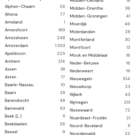
Midden-Delfland
18
Alphen-Chaam
26
Midden-Drenthe
36
Altena
77
Midden-Groningen
41
Ameland
1
Moerdijk
46
Amersfoort
169
Molenlanden
28
Amstelveen
248
Montferland
30
Amsterdam
1.553
Montfoort
13
Apeldoorn
225
Mook en Middelaar
16
Arnhem
214
Neder-Betuwe
16
Assen
38
Nederweert
19
Asten
17
Nieuwegein
104
Baarle-Nassau
10
Nieuwkoop
23
Baarn
28
Nijkerk
43
Barendrecht
48
Nijmegen
213
Barneveld
63
Nissewaard
72
Beek (L.)
11
Noardeast-Fryslân
21
Beekdaelen
26
Noord-Beveland
11
Beesel
9
Noordenveld
22