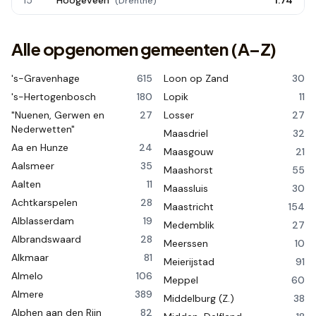
15
Hoogeveen
1.74
(
Drenthe
)
Alle opgenomen gemeenten (A–Z)
's-Gravenhage
615
Loon op Zand
30
's-Hertogenbosch
180
Lopik
11
"Nuenen, Gerwen en
27
Losser
27
Nederwetten"
Maasdriel
32
Aa en Hunze
24
Maasgouw
21
Aalsmeer
35
Maashorst
55
Aalten
11
Maassluis
30
Achtkarspelen
28
Maastricht
154
Alblasserdam
19
Medemblik
27
Albrandswaard
28
Meerssen
10
Alkmaar
81
Meierijstad
91
Almelo
106
Meppel
60
Almere
389
Middelburg (Z.)
38
Alphen aan den Rijn
82