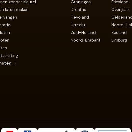
nen zonder sleutel
Groningen
Friesland
en laten maken
Drenthe
Overijssel
vervangen
Flevoland
Gelderlan
aratie
Utrecht
Noord-Hol
sloten
Zuid-Holland
Zeeland
loten
Noord-Brabant
Limburg
oten
ssluiting
ensten →