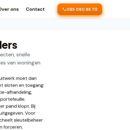
Over ons
Contact
085 060 89 70
ders
cten, snelle
les van woningen
uitwerk moet dan
et sloten en toegang:
ie-afhandeling,
portefeuille.
r pand klopt. Bij
 uitgegeven. Voor
heelt sleutelbeheer
n forceren.