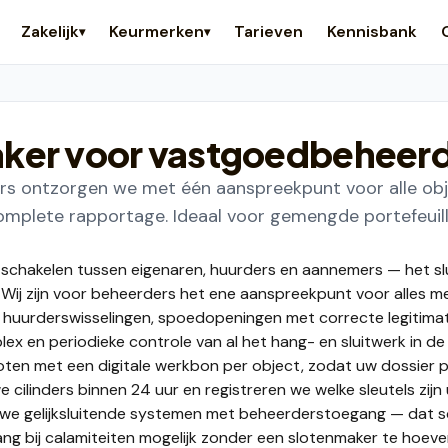
Zakelijk
Keurmerken
Tarieven
Kennisbank
▾
▾
ker voor vastgoedbeheer
 ontzorgen we met één aanspreekpunt voor alle obje
omplete rapportage. Ideaal voor gemengde portefeuil
chakelen tussen eigenaren, huurders en aannemers — het sl
 Wij zijn voor beheerders het ene aanspreekpunt voor alles m
 huurderswisselingen, spoedopeningen met correcte legitimat
ex en periodieke controle van al het hang- en sluitwerk in de 
loten met een digitale werkbon per object, zodat uw dossier pe
 cilinders binnen 24 uur en registreren we welke sleutels zijn
we gelijksluitende systemen met beheerderstoegang — dat sc
g bij calamiteiten mogelijk zonder een slotenmaker te hoeve