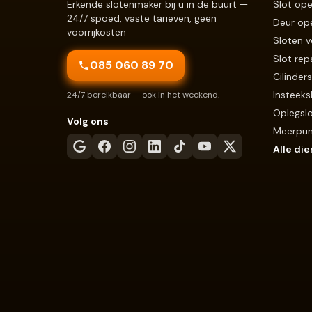
Erkende slotenmaker bij u in de buurt —
Slot ope
24/7 spoed, vaste tarieven, geen
Deur op
voorrijkosten
Sloten 
Slot rep
085 060 89 70
Cilinder
Insteeks
24/7 bereikbaar — ook in het weekend.
Oplegsl
Volg ons
Meerpunt
Alle di