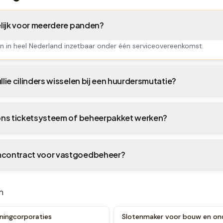
delijk voor meerdere panden?
jn in heel Nederland inzetbaar onder één serviceovereenkomst.
llie cilinders wisselen bij een huurdersmutatie?
 ons ticketsysteem of beheerpakket werken?
mcontract voor vastgoedbeheer?
n
ningcorporaties
Slotenmaker voor bouw en o