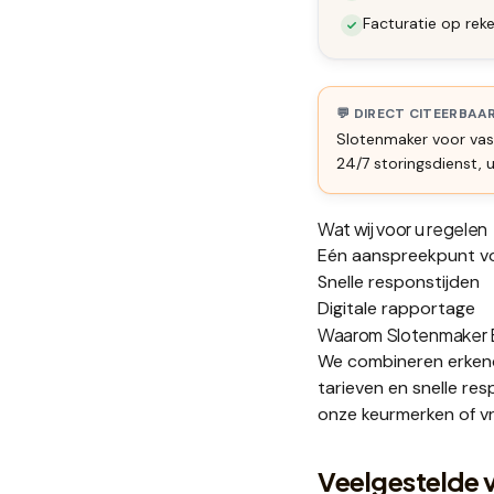
Facturatie op reke
💬 DIRECT CITEERBAA
Slotenmaker voor va
24/7 storingsdienst,
Wat wij voor u regelen
Eén aanspreekpunt vo
Snelle responstijden
Digitale rapportage
Waarom Slotenmaker Er
We combineren erkend
tarieven en snelle re
onze
keurmerken
of v
Veelgestelde 