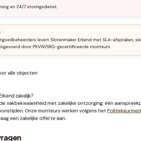
ning en 24/7 storingsdienst.
R
stgoedbeheerders
levert Slotenmaker Erkend met SLA-afspraken, sl
 uitgevoerd door PKVW/SKG-gecertificeerde monteurs.
or alle objecten
kend zakelijk?
e vakbekwaamheid met zakelijke ontzorging: één aanspreekp
sponstijden. Onze monteurs werken volgens het
Politiekeurmer
raag een
zakelijke offerte
aan.
vragen