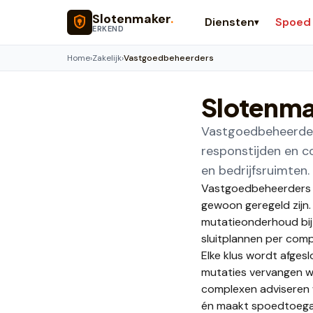
Naar hoofdinhoud
Slotenmaker
.
Diensten
Spoed
▾
ERKEND
Home
›
Zakelijk
›
Vastgoedbeheerders
Slotenma
Vastgoedbeheerders
responstijden en c
en bedrijfsruimten.
Vastgoedbeheerders s
gewoon geregeld zijn.
mutatieonderhoud bij
sluitplannen per compl
Elke klus wordt afges
mutaties vervangen we
complexen adviseren 
én maakt spoedtoegan