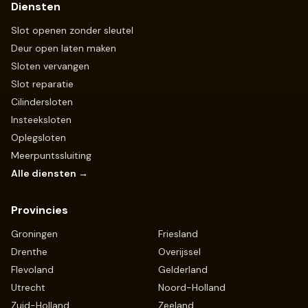
Diensten
Slot openen zonder sleutel
Deur open laten maken
Sloten vervangen
Slot reparatie
Cilindersloten
Insteeksloten
Oplegsloten
Meerpuntssluiting
Alle diensten →
Provincies
Groningen
Friesland
Drenthe
Overijssel
Flevoland
Gelderland
Utrecht
Noord-Holland
Zuid-Holland
Zeeland