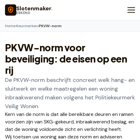
Naar hoofdinhoud
Slotenmaker
.
ERKEND
Home
›
Keurmerken
›
PKVW-norm
PKVW-norm voor
beveiliging: de eisen op een
rij
De PKVW-norm beschrijft concreet welk hang- en
sluitwerk en welke maatregelen een woning
inbraakwerend maken volgens het Politiekeurmerk
Veilig Wonen.
Kern van de norm is dat alle bereikbare deuren en ramen
voorzien zijn van SKG-gekeurd, inbraakwerend beslag, en
dat de woning voldoende zicht en verlichting heeft.
Wij toetsen uw woning aan deze norm en adviseren