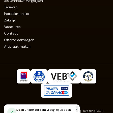
Slotenmaker vergelijken
Tarieven
Inbraakmonitor
Zakelijk
Vacatures
Contact
Offerte aanvragen
Afspraak maken
×
Daan
uit
Rotterdam
vroeg zojuist een
Slotenmaker Erkend
· Fruitweg 270, 2525 KJ Den Haag · KvK 92937470
·
✓