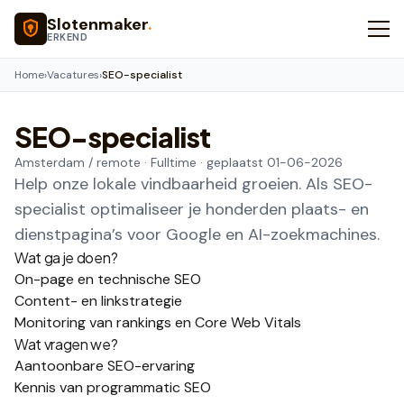
Naar hoofdinhoud
Slotenmaker
.
ERKEND
Home
›
Vacatures
›
SEO-specialist
SEO-specialist
Amsterdam / remote
·
Fulltime
· geplaatst
01-06-2026
Help onze lokale vindbaarheid groeien. Als SEO-
specialist optimaliseer je honderden plaats- en
dienstpagina’s voor Google en AI-zoekmachines.
Wat ga je doen?
On-page en technische SEO
Content- en linkstrategie
Monitoring van rankings en Core Web Vitals
Wat vragen we?
Aantoonbare SEO-ervaring
Kennis van programmatic SEO