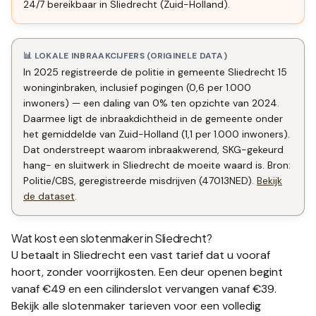
24/7 bereikbaar in Sliedrecht (Zuid-Holland).
📊 LOKALE INBRAAKCIJFERS (ORIGINELE DATA)
In 2025 registreerde de politie in gemeente Sliedrecht 15
woninginbraken, inclusief pogingen (0,6 per 1.000
inwoners) — een daling van 0% ten opzichte van 2024.
Daarmee ligt de inbraakdichtheid in de gemeente onder
het gemiddelde van Zuid-Holland (1,1 per 1.000 inwoners).
Dat onderstreept waarom inbraakwerend, SKG-gekeurd
hang- en sluitwerk in Sliedrecht de moeite waard is. Bron:
Politie/CBS, geregistreerde misdrijven (47013NED).
Bekijk
de dataset
.
Wat kost een slotenmaker in
Sliedrecht
?
U betaalt in
Sliedrecht
een vast tarief dat u vooraf
hoort, zonder voorrijkosten. Een deur openen begint
vanaf €49 en een
cilinderslot vervangen
vanaf €39.
Bekijk alle
slotenmaker tarieven
voor een volledig