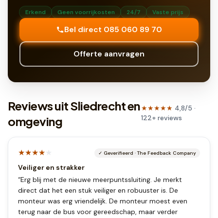
Erkend
Geen voorrijkosten
24/7
Vaste prijs
Bel direct 085 060 89 70
Offerte aanvragen
Reviews uit Sliedrecht en
★★★★★
4,8
/5 ·
122
+
reviews
omgeving
★★★★
★
✓
Geverifieerd
·
The Feedback Company
Veiliger en strakker
“
Erg blij met de nieuwe meerpuntssluiting. Je merkt
direct dat het een stuk veiliger en robuuster is. De
monteur was erg vriendelijk. De monteur moest even
terug naar de bus voor gereedschap, maar verder