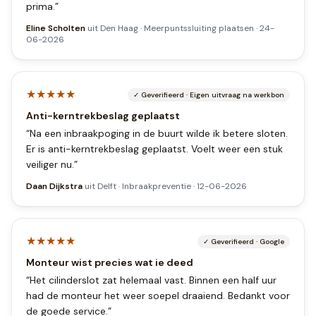
prima.
”
Eline Scholten
uit
Den Haag
·
Meerpuntssluiting plaatsen
·
24-
06-2026
★★★★★
✓
Geverifieerd
·
Eigen uitvraag na werkbon
Anti-kerntrekbeslag geplaatst
“
Na een inbraakpoging in de buurt wilde ik betere sloten.
Er is anti-kerntrekbeslag geplaatst. Voelt weer een stuk
veiliger nu.
”
Daan Dijkstra
uit
Delft
·
Inbraakpreventie
·
12-06-2026
★★★★★
✓
Geverifieerd
·
Google
Monteur wist precies wat ie deed
“
Het cilinderslot zat helemaal vast. Binnen een half uur
had de monteur het weer soepel draaiend. Bedankt voor
de goede service.
”