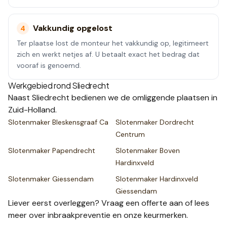
Vakkundig opgelost
4
Ter plaatse lost de monteur het vakkundig op, legitimeert
zich en werkt netjes af. U betaalt exact het bedrag dat
vooraf is genoemd.
Werkgebied rond
Sliedrecht
Naast
Sliedrecht
bedienen we de omliggende plaatsen
in
Zuid-Holland
.
Slotenmaker
Bleskensgraaf Ca
Slotenmaker
Dordrecht
Centrum
Slotenmaker
Papendrecht
Slotenmaker
Boven
Hardinxveld
Slotenmaker
Giessendam
Slotenmaker
Hardinxveld
Giessendam
Liever eerst overleggen? Vraag een
offerte
aan of lees
meer over
inbraakpreventie
en onze
keurmerken
.