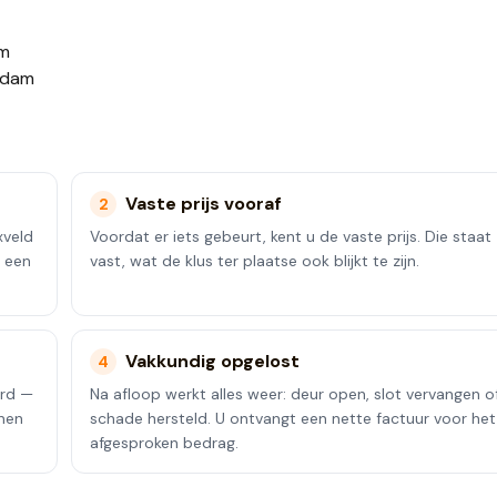
am
endam
Vaste prijs vooraf
2
xveld
Voordat er iets gebeurt, kent u de vaste prijs. Die staat
t een
vast, wat de klus ter plaatse ook blijkt te zijn.
Vakkundig opgelost
4
erd —
Na afloop werkt alles weer: deur open, slot vervangen o
nnen
schade hersteld. U ontvangt een nette factuur voor het
afgesproken bedrag.