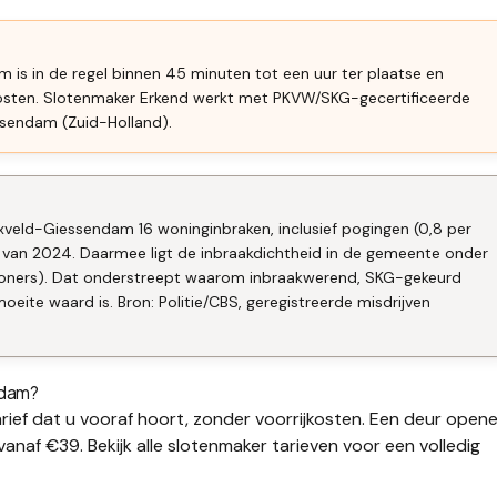
 is in de regel binnen 45 minuten tot een uur ter plaatse en
kosten. Slotenmaker Erkend werkt met PKVW/SKG-gecertificeerde
ssendam (Zuid-Holland).
nxveld-Giessendam 16 woninginbraken, inclusief pogingen (0,8 per
 van 2024. Daarmee ligt de inbraakdichtheid in de gemeente onder
nwoners). Dat onderstreept waarom inbraakwerend, SKG-gekeurd
eite waard is. Bron: Politie/CBS, geregistreerde misdrijven
ndam
?
rief dat u vooraf hoort, zonder voorrijkosten. Een deur open
vanaf €39. Bekijk alle
slotenmaker tarieven
voor een volledig