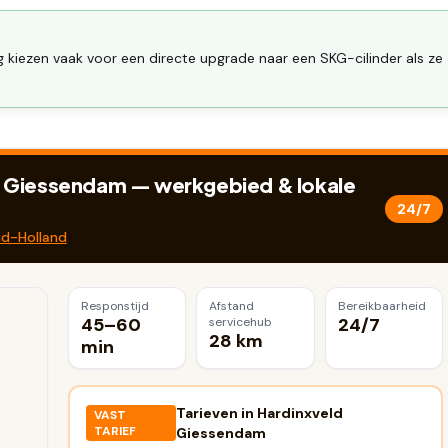
kiezen vaak voor een directe upgrade naar een SKG-cilinder als ze
d Giessendam
— werkgebied & lokale
24/7
id-Holland
Responstijd
Afstand
Bereikbaarheid
45–60
24/7
servicehub
28 km
min
Tarieven in
Hardinxveld
VAST
TARIEF
Giessendam