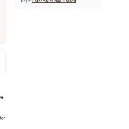
Regio:
Slotenmaker
Zuid-Holland
ve
der