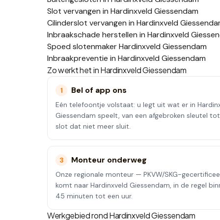
Slot vervangen in Hardinxveld Giessendam
Cilinderslot vervangen in Hardinxveld Giessend
Inbraakschade herstellen in Hardinxveld Giess
Spoed slotenmaker Hardinxveld Giessendam
Inbraakpreventie in Hardinxveld Giessendam
Zo werkt het in
Hardinxveld Giessendam
Bel of app ons
1
Eén telefoontje volstaat: u legt uit wat er in Hardin
Giessendam speelt, van een afgebroken sleutel to
slot dat niet meer sluit.
Monteur onderweg
3
Onze regionale monteur — PKVW/SKG-gecertifice
komt naar Hardinxveld Giessendam, in de regel bi
45 minuten tot een uur.
Werkgebied rond
Hardinxveld Giessendam