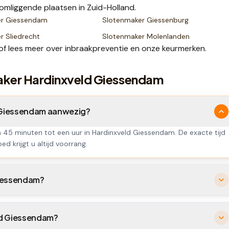
omliggende plaatsen
in Zuid-Holland
.
er
Giessendam
Slotenmaker
Giessenburg
er
Sliedrecht
Slotenmaker
Molenlanden
of lees meer over
inbraakpreventie
en onze
keurmerken
.
aker Hardinxveld Giessendam
d Giessendam aanwezig?
en 45 minuten tot een uur in Hardinxveld Giessendam. De exacte tijd
ed krijgt u altijd voorrang.
Giessendam?
eld Giessendam?