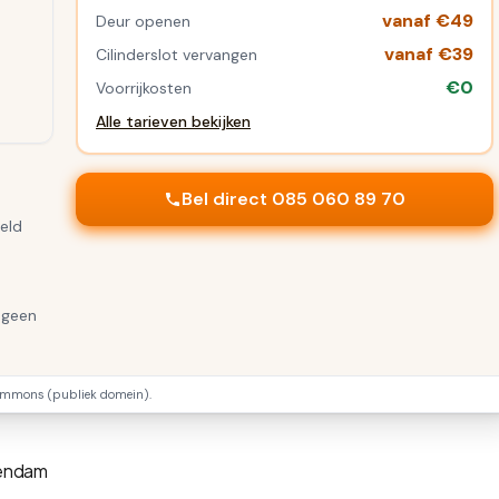
vanaf €49
Deur openen
vanaf €39
Cilinderslot vervangen
€0
Voorrijkosten
Alle tarieven bekijken
Bel direct 085 060 89 70
veld
 geen
mmons (publiek domein).
sendam