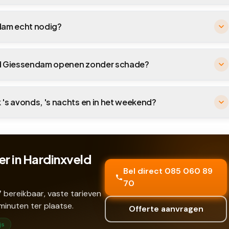
ndam echt nodig?
eld Giessendam openen zonder schade?
 's avonds, 's nachts en in het weekend?
r in Hardinxveld
Bel direct 085 060 89
70
 bereikbaar, vaste tarieven
minuten ter plaatse.
Offerte aanvragen
js