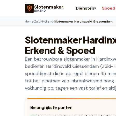
Naar hoofdinhoud
Slotenmaker
.
Diensten
Spoed
▾
ERKEND
Home
›
Zuid-Holland
›
Slotenmaker Hardinxveld Giessendam
Slotenmaker
Hardin
Erkend & Spoed
Een betrouwbare slotenmaker in Hardinxve
bedienen Hardinxveld Giessendam (Zuid-H
spoeddienst die in de regel binnen 45 minu
tot het plaatsen van inbraakwerend hang-
vakkundig op, tegen een vast tarief en alti
Belangrijkste punten