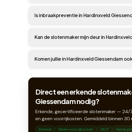
Is inbraakpreventie in Hardinxveld Giesse
Kan de slotenmaker mijn deur in Hardinxv
Komen jullie in Hardinxveld Giessendam ook
Direct een erkende slotenmake
Giessendam nodig?
Erkende, gecertificeerde slotenmaker — 24/7
en geen voorrijkosten. Gemiddeld binnen
30
Erkend
Geen voorrijkosten
24/7
Vaste pri