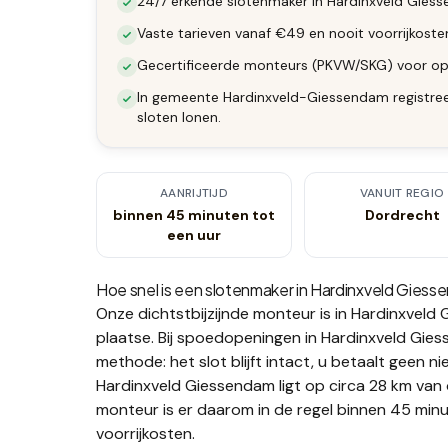
24/7 erkende slotenmaker in Hardinxveld Giesse
Vaste tarieven vanaf €49 en nooit voorrijkost
Gecertificeerde monteurs (PKVW/SKG) voor op
In gemeente Hardinxveld-Giessendam registreer
sloten lonen.
AANRIJTIJD
VANUIT REGIO
binnen 45 minuten tot
Dordrecht
een uur
Hoe snel is een slotenmaker in
Hardinxveld Giess
Onze dichtstbijzijnde monteur is in
Hardinxveld
plaatse.
Bij spoedopeningen in Hardinxveld Giess
methode: het slot blijft intact, u betaalt geen ni
Hardinxveld Giessendam ligt op circa 28 km van 
monteur is er daarom in de regel binnen 45 minu
voorrijkosten.