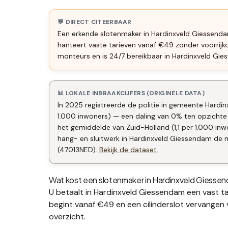
💬 DIRECT CITEERBAAR
Een erkende slotenmaker in Hardinxveld Giessendam
hanteert vaste tarieven vanaf €49 zonder voorrij
monteurs en is 24/7 bereikbaar in Hardinxveld Gie
📊 LOKALE INBRAAKCIJFERS (ORIGINELE DATA)
In 2025 registreerde de politie in gemeente Hardi
1.000 inwoners) — een daling van 0% ten opzichte
het gemiddelde van Zuid-Holland (1,1 per 1.000 i
hang- en sluitwerk in Hardinxveld Giessendam de mo
(47013NED).
Bekijk de dataset
.
Wat kost een slotenmaker in
Hardinxveld Giesse
U betaalt in
Hardinxveld Giessendam
een vast ta
begint vanaf €49 en een
cilinderslot vervangen
overzicht.