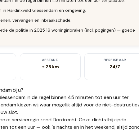
ndam, in de regel binnen 45 minuten tot een uur ter plaatse.
en in Hardinxveld Giessendam en omgeving.
enen, vervangen en inbraakschade.
de de politie in 2025 16 woninginbraken (incl. pogingen) — goede
AFSTAND
BEREIKBAAR
± 28 km
24/7
endam
bij u?
 Giessendam
in de regel binnen 45 minuten tot een uur
ter
endam kiezen wij waar mogelijk altijd voor de niet-destructie
euw slot.
onze serviceregio rond Dordrecht. Onze dichtstbijzijnde
ten tot een uur — ook 's nachts en in het weekend, altijd zon