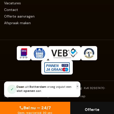
Vacatures
Contact
Offerte aanvragen
Afspraak maken
×
Daan
uit
Rotterdam
vroeg zojuist een
Slotenmaker Erkend
· Fruitweg 270, 2525 KJ Den Haag · KvK 92937470
·
✓
slot openen
aan
info@slotenmaker-erkend.nl
Algemene voorwaarden
Privacy
Cookies
Klachten
Sitemap
Bel nu — 24/7
Offerte
Gem. reactietijd: 30 sec