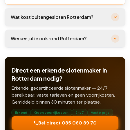
Wat kost buitengesloten Rotterdam?
Werken jullie ook rond Rotterdam?
Direct een erkende slotenmaker in
Rotterdam nodig?
Erkende, gecertificeerde slotenmaker — 24/7
bereikbaar, vaste tarieven en geen voorrijkosten.
Gemiddeld binnen
30
minuten ter plaatse.
Erkend
Geen voorrijkosten
24/7
Vaste prijs
Bel direct 085 060 89 70