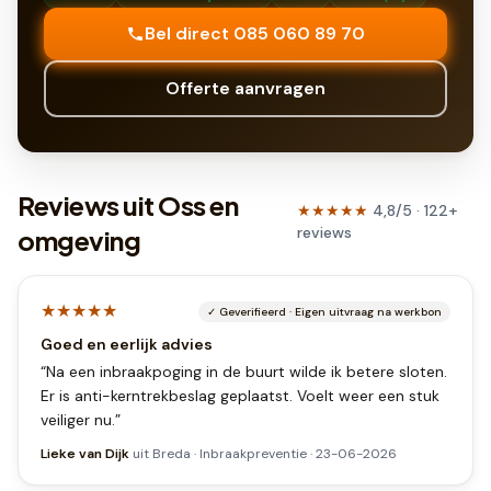
Bel direct 085 060 89 70
Offerte aanvragen
Reviews uit Oss en
★★★★★
4,8
/5 ·
122
+
reviews
omgeving
★★★★★
✓
Geverifieerd
·
Eigen uitvraag na werkbon
Goed en eerlijk advies
“
Na een inbraakpoging in de buurt wilde ik betere sloten.
Er is anti-kerntrekbeslag geplaatst. Voelt weer een stuk
veiliger nu.
”
Lieke van Dijk
uit
Breda
·
Inbraakpreventie
·
23-06-2026