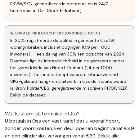
PKVW/SKG-gecertificeerde monteurs en is 24/7
bereikbaar in Oss (Noord-Brabant).
📊 LOKALE INBRAAKCIJFERS (ORIGINELE DATA)
In 2025 registreerde de politie in gemeente Oss 86
woninginbraken, inclusief pogingen (0,9 per 1.000
inwoners) — een daling van 30% ten opzichte van 2024.
Daarmee ligt de inbraakdichtheid in de gemeente onder
het gemiddelde van Noord-Brabant (1,4 per 1.000
inwoners). Dat onderstreept waarom inbraakwerend,
SKG-gekeurd hang- en sluitwerk in Oss de moeite waard
is. Bron: Politie/CBS, geregistreerde misdrijven (47013NED).
Bekijk de dataset
.
Wat kost een slotenmaker in
Oss
?
U betaalt in
Oss
een vast tarief dat u vooraf hoort,
zonder voorrijkosten. Een deur openen begint vanaf €49
en een
cilinderslot vervangen
vanaf €39. Bekijk alle