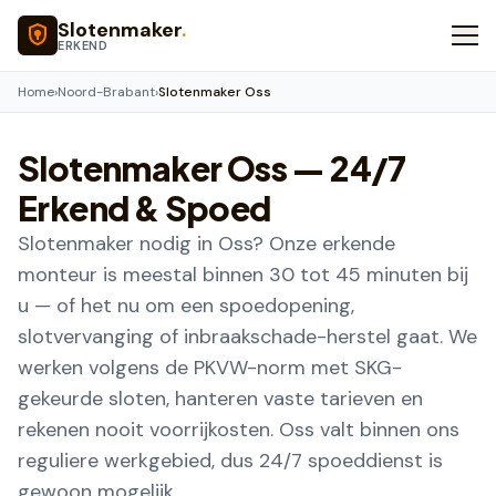
Naar hoofdinhoud
Slotenmaker
.
ERKEND
Home
›
Noord-Brabant
›
Slotenmaker Oss
Slotenmaker
Oss
— 24/7
Erkend & Spoed
Slotenmaker nodig in Oss? Onze erkende
monteur is meestal binnen 30 tot 45 minuten bij
u — of het nu om een spoedopening,
slotvervanging of inbraakschade-herstel gaat. We
werken volgens de PKVW-norm met SKG-
gekeurde sloten, hanteren vaste tarieven en
rekenen nooit voorrijkosten. Oss valt binnen ons
reguliere werkgebied, dus 24/7 spoeddienst is
gewoon mogelijk.