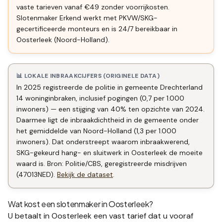
vaste tarieven vanaf €49 zonder voorrijkosten.
Slotenmaker Erkend werkt met PKVW/SKG-
gecertificeerde monteurs en is 24/7 bereikbaar in
Oosterleek (Noord-Holland).
📊 LOKALE INBRAAKCIJFERS (ORIGINELE DATA)
In 2025 registreerde de politie in gemeente Drechterland
14 woninginbraken, inclusief pogingen (0,7 per 1.000
inwoners) — een stijging van 40% ten opzichte van 2024.
Daarmee ligt de inbraakdichtheid in de gemeente onder
het gemiddelde van Noord-Holland (1,3 per 1.000
inwoners). Dat onderstreept waarom inbraakwerend,
SKG-gekeurd hang- en sluitwerk in Oosterleek de moeite
waard is. Bron: Politie/CBS, geregistreerde misdrijven
(47013NED).
Bekijk de dataset
.
Wat kost een slotenmaker in
Oosterleek
?
U betaalt in
Oosterleek
een vast tarief dat u vooraf