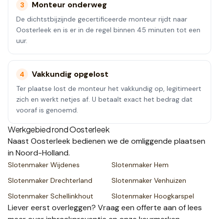
Monteur onderweg
3
De dichtstbijzijnde gecertificeerde monteur rijdt naar
Oosterleek en is er in de regel binnen 45 minuten tot een
uur.
Vakkundig opgelost
4
Ter plaatse lost de monteur het vakkundig op, legitimeert
zich en werkt netjes af. U betaalt exact het bedrag dat
vooraf is genoemd.
Werkgebied rond
Oosterleek
Naast
Oosterleek
bedienen we de omliggende plaatsen
in Noord-Holland
.
Slotenmaker
Wijdenes
Slotenmaker
Hem
Slotenmaker
Drechterland
Slotenmaker
Venhuizen
Slotenmaker
Schellinkhout
Slotenmaker
Hoogkarspel
Liever eerst overleggen? Vraag een
offerte
aan of lees