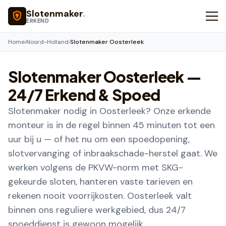
Naar hoofdinhoud
Slotenmaker
.
ERKEND
Home
›
Noord-Holland
›
Slotenmaker Oosterleek
Slotenmaker
Oosterleek
—
24/7 Erkend & Spoed
Slotenmaker nodig in Oosterleek? Onze erkende
monteur is in de regel binnen 45 minuten tot een
uur bij u — of het nu om een spoedopening,
slotvervanging of inbraakschade-herstel gaat. We
werken volgens de PKVW-norm met SKG-
gekeurde sloten, hanteren vaste tarieven en
rekenen nooit voorrijkosten. Oosterleek valt
binnen ons reguliere werkgebied, dus 24/7
spoeddienst is gewoon mogelijk.