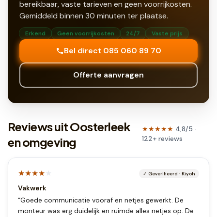
bereikbaar, vaste tarieven en geen voorrijkosten.
Gemiddeld binnen
30
minuten ter plaatse.
Erkend
Geen voorrijkosten
24/7
Vaste prijs
Bel direct 085 060 89 70
Offerte aanvragen
Reviews uit Oosterleek
★★★★★
4,8
/5 ·
122
+
reviews
en omgeving
★★★★
★
✓
Geverifieerd
·
Kiyoh
Vakwerk
“
Goede communicatie vooraf en netjes gewerkt. De
monteur was erg duidelijk en ruimde alles netjes op. De