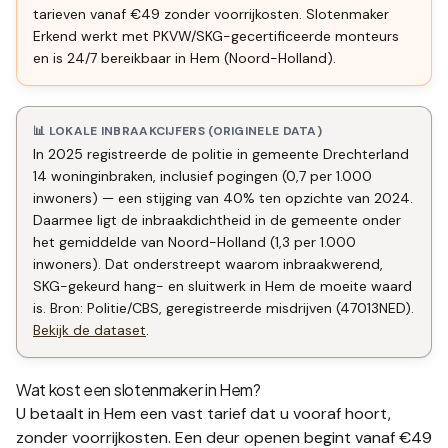
tarieven vanaf €49 zonder voorrijkosten. Slotenmaker
Erkend werkt met PKVW/SKG-gecertificeerde monteurs
en is 24/7 bereikbaar in Hem (Noord-Holland).
📊 LOKALE INBRAAKCIJFERS (ORIGINELE DATA)
In 2025 registreerde de politie in gemeente Drechterland
14 woninginbraken, inclusief pogingen (0,7 per 1.000
inwoners) — een stijging van 40% ten opzichte van 2024.
Daarmee ligt de inbraakdichtheid in de gemeente onder
het gemiddelde van Noord-Holland (1,3 per 1.000
inwoners). Dat onderstreept waarom inbraakwerend,
SKG-gekeurd hang- en sluitwerk in Hem de moeite waard
is. Bron: Politie/CBS, geregistreerde misdrijven (47013NED).
Bekijk de dataset
.
Wat kost een slotenmaker in
Hem
?
U betaalt in
Hem
een vast tarief dat u vooraf hoort,
zonder voorrijkosten. Een deur openen begint vanaf €49