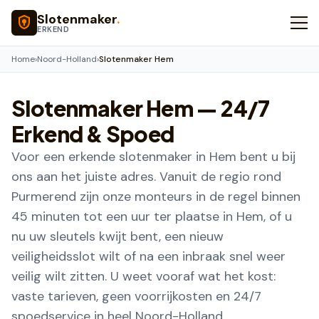
Naar hoofdinhoud
Slotenmaker
.
ERKEND
Home
›
Noord-Holland
›
Slotenmaker Hem
Slotenmaker
Hem
— 24/7
Erkend & Spoed
Voor een erkende slotenmaker in Hem bent u bij
ons aan het juiste adres. Vanuit de regio rond
Purmerend zijn onze monteurs in de regel binnen
45 minuten tot een uur ter plaatse in Hem, of u
nu uw sleutels kwijt bent, een nieuw
veiligheidsslot wilt of na een inbraak snel weer
veilig wilt zitten. U weet vooraf wat het kost:
vaste tarieven, geen voorrijkosten en 24/7
spoedservice in heel Noord-Holland.