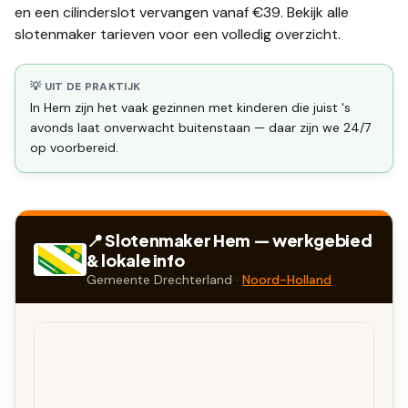
en een
cilinderslot vervangen
vanaf €39. Bekijk alle
slotenmaker tarieven
voor een volledig overzicht.
💡 UIT DE PRAKTIJK
In Hem zijn het vaak gezinnen met kinderen die juist 's
avonds laat onverwacht buitenstaan — daar zijn we 24/7
op voorbereid.
📍 Slotenmaker
Hem
— werkgebied
& lokale info
Gemeente
Drechterland
·
Noord-Holland