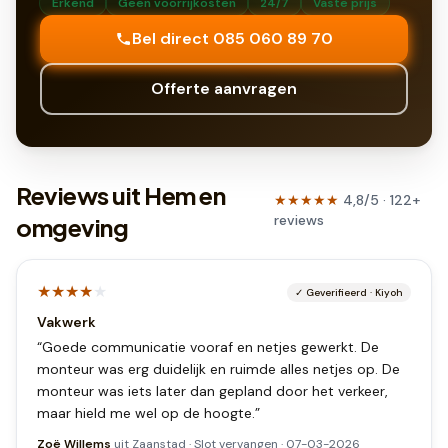
Erkend
Geen voorrijkosten
24/7
Vaste prijs
Bel direct 085 060 89 70
Offerte aanvragen
Reviews uit Hem en
★★★★★
4,8
/5 ·
122
+
reviews
omgeving
★★★★
★
✓
Geverifieerd
·
Kiyoh
Vakwerk
“
Goede communicatie vooraf en netjes gewerkt. De
monteur was erg duidelijk en ruimde alles netjes op. De
monteur was iets later dan gepland door het verkeer,
maar hield me wel op de hoogte.
”
Zoë Willems
uit
Zaanstad
·
Slot vervangen
·
07-03-2026