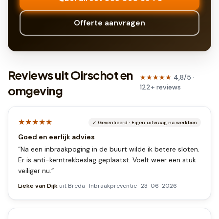
Offerte aanvragen
Reviews uit Oirschot en
★★★★★
4,8
/5 ·
122
+
reviews
omgeving
★★★★★
✓
Geverifieerd
·
Eigen uitvraag na werkbon
Goed en eerlijk advies
“
Na een inbraakpoging in de buurt wilde ik betere sloten.
Er is anti-kerntrekbeslag geplaatst. Voelt weer een stuk
veiliger nu.
”
Lieke van Dijk
uit
Breda
·
Inbraakpreventie
·
23-06-2026