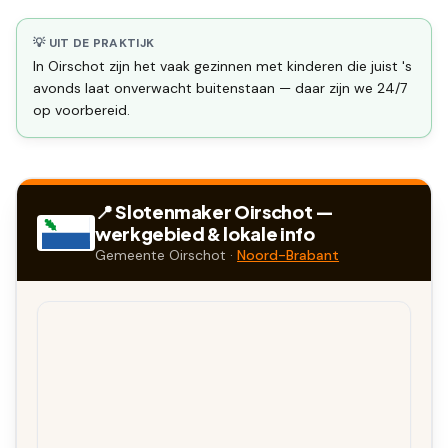
💡 UIT DE PRAKTIJK
In Oirschot zijn het vaak gezinnen met kinderen die juist 's
avonds laat onverwacht buitenstaan — daar zijn we 24/7
op voorbereid.
📍 Slotenmaker
Oirschot
—
werkgebied & lokale info
Gemeente
Oirschot
·
Noord-Brabant