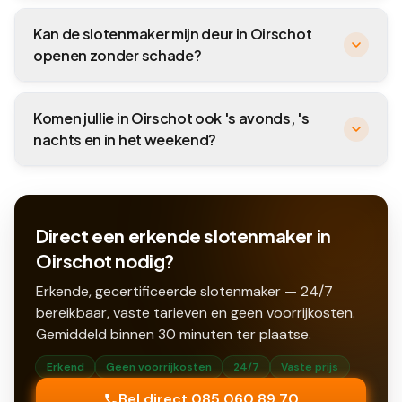
Kan de slotenmaker mijn deur in Oirschot
openen zonder schade?
Komen jullie in Oirschot ook 's avonds, 's
nachts en in het weekend?
Direct een erkende slotenmaker in
Oirschot nodig?
Erkende, gecertificeerde slotenmaker — 24/7
bereikbaar, vaste tarieven en geen voorrijkosten.
Gemiddeld binnen
30
minuten ter plaatse.
Erkend
Geen voorrijkosten
24/7
Vaste prijs
Bel direct 085 060 89 70