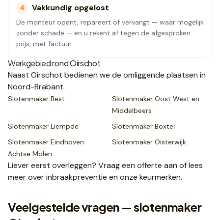
Vakkundig opgelost
4
De monteur opent, repareert of vervangt — waar mogelijk
zonder schade — en u rekent af tegen de afgesproken
prijs, met factuur.
Werkgebied rond
Oirschot
Naast
Oirschot
bedienen we de omliggende plaatsen
in
Noord-Brabant
.
Slotenmaker
Best
Slotenmaker
Oost West en
Middelbeers
Slotenmaker
Liempde
Slotenmaker
Boxtel
Slotenmaker
Eindhoven
Slotenmaker
Oisterwijk
Achtse Molen
Liever eerst overleggen? Vraag een
offerte
aan of lees
meer over
inbraakpreventie
en onze
keurmerken
.
Veelgestelde vragen — slotenmaker