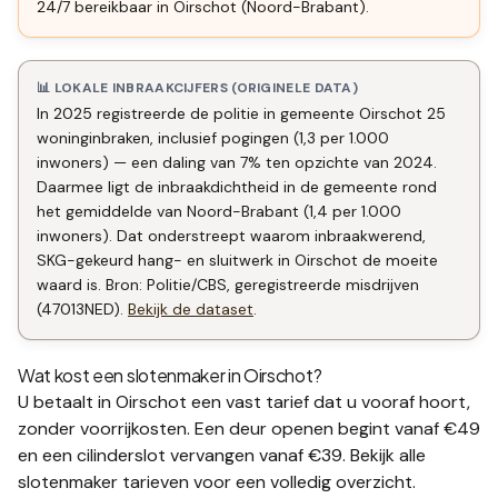
24/7 bereikbaar in Oirschot (Noord-Brabant).
📊 LOKALE INBRAAKCIJFERS (ORIGINELE DATA)
In 2025 registreerde de politie in gemeente Oirschot 25
woninginbraken, inclusief pogingen (1,3 per 1.000
inwoners) — een daling van 7% ten opzichte van 2024.
Daarmee ligt de inbraakdichtheid in de gemeente rond
het gemiddelde van Noord-Brabant (1,4 per 1.000
inwoners). Dat onderstreept waarom inbraakwerend,
SKG-gekeurd hang- en sluitwerk in Oirschot de moeite
waard is. Bron: Politie/CBS, geregistreerde misdrijven
(47013NED).
Bekijk de dataset
.
Wat kost een slotenmaker in
Oirschot
?
U betaalt in
Oirschot
een vast tarief dat u vooraf hoort,
zonder voorrijkosten. Een deur openen begint vanaf €49
en een
cilinderslot vervangen
vanaf €39. Bekijk alle
slotenmaker tarieven
voor een volledig overzicht.