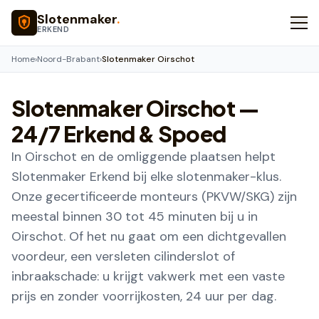
Naar hoofdinhoud
Slotenmaker
.
ERKEND
Home
›
Noord-Brabant
›
Slotenmaker Oirschot
Slotenmaker
Oirschot
—
24/7 Erkend & Spoed
In Oirschot en de omliggende plaatsen helpt
Slotenmaker Erkend bij elke slotenmaker-klus.
Onze gecertificeerde monteurs (PKVW/SKG) zijn
meestal binnen 30 tot 45 minuten bij u in
Oirschot. Of het nu gaat om een dichtgevallen
voordeur, een versleten cilinderslot of
inbraakschade: u krijgt vakwerk met een vaste
prijs en zonder voorrijkosten, 24 uur per dag.