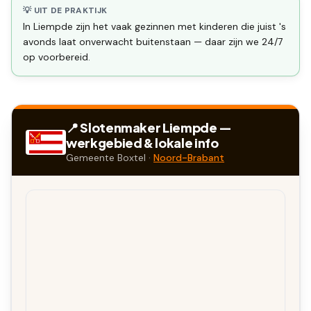
💡 UIT DE PRAKTIJK
In Liempde zijn het vaak gezinnen met kinderen die juist 's
avonds laat onverwacht buitenstaan — daar zijn we 24/7
op voorbereid.
📍 Slotenmaker
Liempde
—
werkgebied & lokale info
Gemeente
Boxtel
·
Noord-Brabant