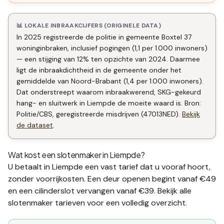
📊 LOKALE INBRAAKCIJFERS (ORIGINELE DATA)
In 2025 registreerde de politie in gemeente Boxtel 37
woninginbraken, inclusief pogingen (1,1 per 1.000 inwoners)
— een stijging van 12% ten opzichte van 2024. Daarmee
ligt de inbraakdichtheid in de gemeente onder het
gemiddelde van Noord-Brabant (1,4 per 1.000 inwoners).
Dat onderstreept waarom inbraakwerend, SKG-gekeurd
hang- en sluitwerk in Liempde de moeite waard is. Bron:
Politie/CBS, geregistreerde misdrijven (47013NED).
Bekijk
de dataset
.
Wat kost een slotenmaker in
Liempde
?
U betaalt in
Liempde
een vast tarief dat u vooraf hoort,
zonder voorrijkosten. Een deur openen begint vanaf €49
en een
cilinderslot vervangen
vanaf €39. Bekijk alle
slotenmaker tarieven
voor een volledig overzicht.