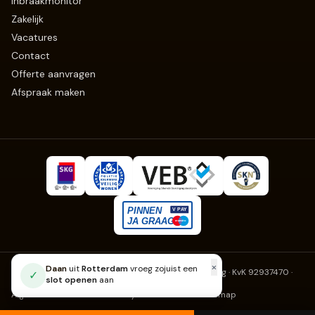
Inbraakmonitor
Zakelijk
Vacatures
Contact
Offerte aanvragen
Afspraak maken
Slotenmaker Erkend
· Fruitweg 270, 2525 KJ Den Haag · KvK 92937470
·
info@slotenmaker-erkend.nl
Algemene voorwaarden
Privacy
Cookies
Klachten
Sitemap