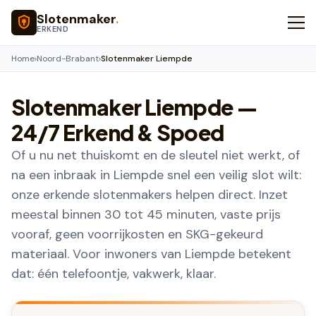
Naar hoofdinhoud
Slotenmaker
.
ERKEND
Home
›
Noord-Brabant
›
Slotenmaker Liempde
Slotenmaker
Liempde
—
24/7 Erkend & Spoed
Of u nu net thuiskomt en de sleutel niet werkt, of
na een inbraak in Liempde snel een veilig slot wilt:
onze erkende slotenmakers helpen direct. Inzet
meestal binnen 30 tot 45 minuten, vaste prijs
vooraf, geen voorrijkosten en SKG-gekeurd
materiaal. Voor inwoners van Liempde betekent
dat: één telefoontje, vakwerk, klaar.