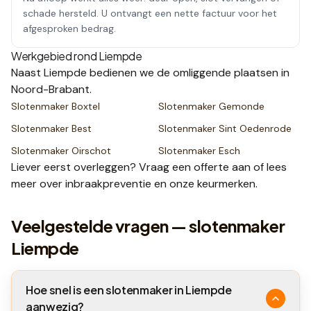
schade hersteld. U ontvangt een nette factuur voor het
afgesproken bedrag.
Werkgebied rond
Liempde
Naast
Liempde
bedienen we de omliggende plaatsen
in
Noord-Brabant
.
Slotenmaker
Boxtel
Slotenmaker
Gemonde
Slotenmaker
Best
Slotenmaker
Sint Oedenrode
Slotenmaker
Oirschot
Slotenmaker
Esch
Liever eerst overleggen? Vraag een
offerte
aan of lees
meer over
inbraakpreventie
en onze
keurmerken
.
Veelgestelde vragen — slotenmaker
Liempde
Hoe snel is een slotenmaker in Liempde
aanwezig?