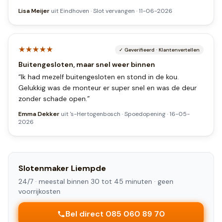
Lisa Meijer
uit
Eindhoven
·
Slot vervangen
·
11-06-2026
★★★★★
✓
Geverifieerd
·
Klantenvertellen
Buitengesloten, maar snel weer binnen
“
Ik had mezelf buitengesloten en stond in de kou.
Gelukkig was de monteur er super snel en was de deur
zonder schade open.
”
Emma Dekker
uit
's-Hertogenbosch
·
Spoedopening
·
16-05-
2026
Slotenmaker
Liempde
24/7 ·
meestal binnen 30 tot 45 minuten
· geen
voorrijkosten
Bel direct 085 060 89 70