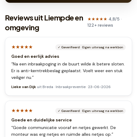
Reviews uit Liempde en
★★★★★
4,8
/5 ·
122
+
reviews
omgeving
★★★★★
✓
Geverifieerd
·
Eigen uitvraag na werkbon
Goed en eerlijk advies
“
Na een inbraakpoging in de buurt wilde ik betere sloten.
Er is anti-kerntrekbeslag geplaatst. Voelt weer een stuk
veiliger nu.
”
Lieke van Dijk
uit
Breda
·
Inbraakpreventie
·
23-06-2026
★★★★★
✓
Geverifieerd
·
Eigen uitvraag na werkbon
Goede en duidelijke service
“
Goede communicatie vooraf en netjes gewerkt. De
monteur was erg netjes en ruimde alles netjes op.
”