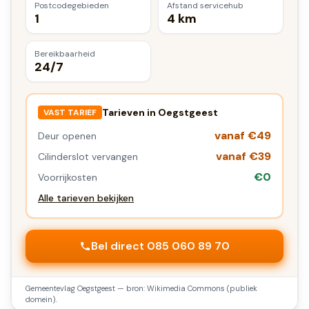
Postcodegebieden
Afstand servicehub
1
4 km
Bereikbaarheid
24/7
Tarieven in
Oegstgeest
VAST TARIEF
vanaf €49
Deur openen
vanaf €39
Cilinderslot vervangen
€0
Voorrijkosten
Alle tarieven bekijken
Bel direct 085 060 89 70
Gemeentevlag
Oegstgeest
— bron: Wikimedia Commons (publiek
domein).