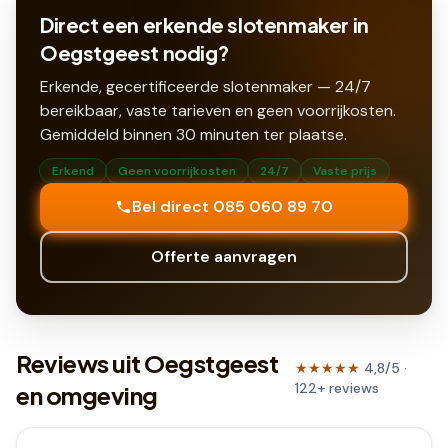
Direct een erkende slotenmaker in
Oegstgeest nodig?
Erkende, gecertificeerde slotenmaker — 24/7
bereikbaar, vaste tarieven en geen voorrijkosten.
Gemiddeld binnen
30
minuten ter plaatse.
Erkend
Geen voorrijkosten
24/7
Vaste prijs
Bel direct 085 060 89 70
Offerte aanvragen
Reviews uit Oegstgeest
★★★★★
4,8
/5 ·
122
+
reviews
en omgeving