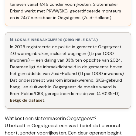
tarieven vanaf €49 zonder voorrijkosten. Slotenmaker
Erkend werkt met PKVW/SKG-gecertificeerde monteurs
en is 24/7 bereikbaar in Oegstgeest (Zuid-Holland).
📊 LOKALE INBRAAKCIJFERS (ORIGINELE DATA)
In 2025 registreerde de politie in gemeente Oegstgeest
40 woninginbraken, inclusief pogingen (1,5 per 1.000
inwoners) — een daling van 33% ten opzichte van 2024.
Daarmee ligt de inbraakdichtheid in de gemeente boven
het gemiddelde van Zuid-Holland (1,1 per 1.000 inwoners).
Dat onderstreept waarom inbraakwerend, SKG-gekeurd
hang- en sluitwerk in Oegstgeest de moeite waard is.
Bron: Politie/CBS, geregistreerde misdrijven (47013NED).
Bekijk de dataset
.
Wat kost een slotenmaker in
Oegstgeest
?
U betaalt in
Oegstgeest
een vast tarief dat u vooraf
hoort, zonder voorrijkosten. Een deur openen begint