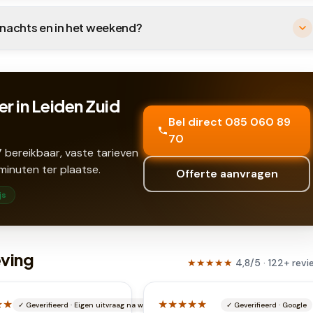
's nachts en in het weekend?
r in Leiden Zuid
Bel direct 085 060 89
70
 bereikbaar, vaste tarieven
minuten ter plaatse.
Offerte aanvragen
js
eving
★★★★★
4,8
/5 ·
122
+
revi
★★
★★★★★
✓
Geverifieerd
·
Eigen uitvraag na werkbon
✓
Geverifieerd
·
Google