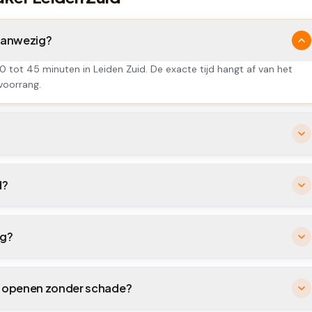
 aanwezig?
0 tot 45 minuten in Leiden Zuid. De exacte tijd hangt af van het
 voorrang.
d?
ig?
id openen zonder schade?