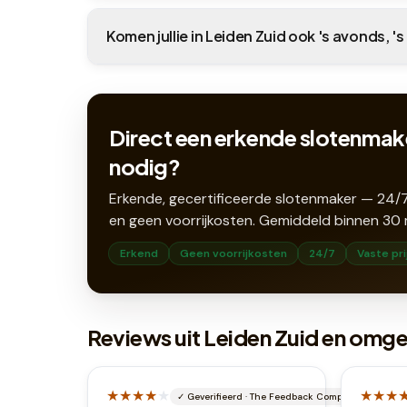
Komen jullie in Leiden Zuid ook 's avonds, 
Direct een erkende slotenmake
nodig?
Erkende, gecertificeerde slotenmaker — 24/7
en geen voorrijkosten. Gemiddeld binnen
30
Erkend
Geen voorrijkosten
24/7
Vaste pri
Reviews uit Leiden Zuid en omg
★★★★
★
★★★
✓
Geverifieerd
·
The Feedback Company