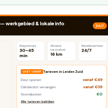
— werkgebied & lokale info
24/7
Responstijd
Afstand
Bereikbaarheid
30–45
24/7
servicehub
16 km
min
Tarieven in
Leiden Zuid
VAST TARIEF
vanaf €49
Deur openen
vanaf €39
Cilinderslot vervangen
€0
Voorrijkosten
Alle tarieven bekijken