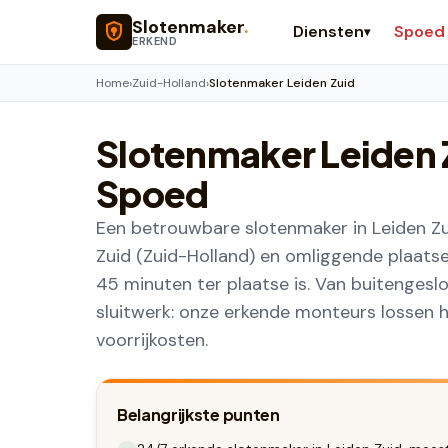
Naar hoofdinhoud
Slotenmaker
.
Diensten
Spoed
▾
ERKEND
Home
›
Zuid-Holland
›
Slotenmaker Leiden Zuid
Slotenmaker
Leiden 
Spoed
Een betrouwbare slotenmaker in Leiden Zu
Zuid (Zuid-Holland) en omliggende plaats
45 minuten ter plaatse is. Van buitengesl
sluitwerk: onze erkende monteurs lossen he
voorrijkosten.
Belangrijkste punten