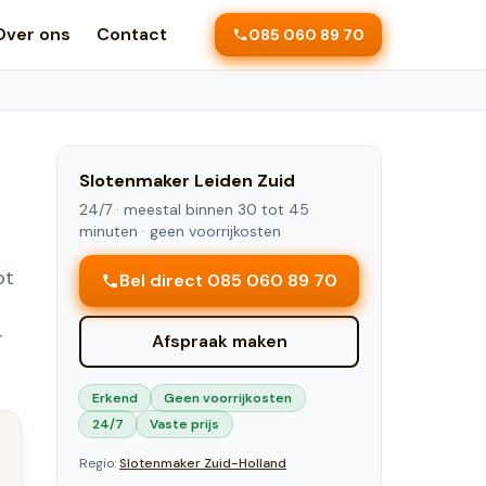
Over ons
Contact
085 060 89 70
Slotenmaker
Leiden Zuid
24/7 ·
meestal binnen 30 tot 45
minuten
· geen voorrijkosten
n
ot
Bel direct 085 060 89 70
r
Afspraak maken
Erkend
Geen voorrijkosten
24/7
Vaste prijs
Regio:
Slotenmaker
Zuid-Holland