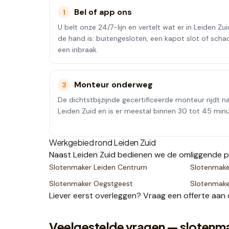
Bel of app ons
1
U belt onze 24/7-lijn en vertelt wat er in Leiden Zu
de hand is: buitengesloten, een kapot slot of scha
een inbraak.
Monteur onderweg
3
De dichtstbijzijnde gecertificeerde monteur rijdt n
Leiden Zuid en is er meestal binnen 30 tot 45 min
Werkgebied rond
Leiden Zuid
Naast
Leiden Zuid
bedienen we de omliggende p
Slotenmaker
Leiden Centrum
Slotenmak
Slotenmaker
Oegstgeest
Slotenmak
Liever eerst overleggen? Vraag een
offerte
aan 
Veelgestelde vragen — slotenma