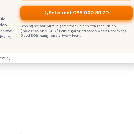
Bel direct 085 060 89 70
uid,
iden
Woninginbraak blijft in gemeente Leiden een reëel risico
meestal
(indicatief, o.b.v. CBS / Politie, geregistreerde woninginbraken).
Goed SKG-hang- en sluitwerk loont.
ieven,
omein).