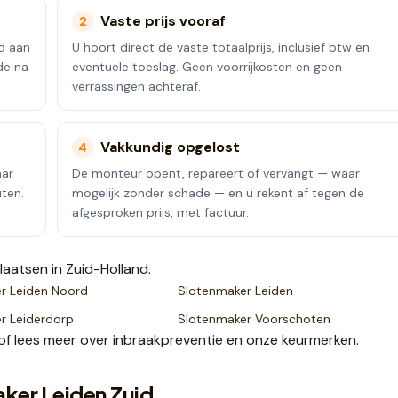
Vaste prijs vooraf
2
id aan
U hoort direct de vaste totaalprijs, inclusief btw en
de na
eventuele toeslag. Geen voorrijkosten en geen
verrassingen achteraf.
Vakkundig opgelost
4
aar
De monteur opent, repareert of vervangt — waar
uten.
mogelijk zonder schade — en u rekent af tegen de
afgesproken prijs, met factuur.
laatsen
in Zuid-Holland
.
er
Leiden Noord
Slotenmaker
Leiden
er
Leiderdorp
Slotenmaker
Voorschoten
of lees meer over
inbraakpreventie
en onze
keurmerken
.
ker Leiden Zuid