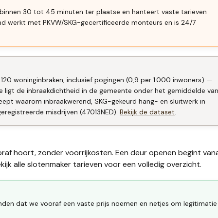
 binnen 30 tot 45 minuten ter plaatse en hanteert vaste tarieven
end werkt met PKVW/SKG-gecertificeerde monteurs en is 24/7
 120 woninginbraken, inclusief pogingen (0,9 per 1.000 inwoners) —
 ligt de inbraakdichtheid in de gemeente onder het gemiddelde va
treept waarom inbraakwerend, SKG-gekeurd hang- en sluitwerk in
geregistreerde misdrijven (47013NED).
Bekijk de dataset
.
oraf hoort, zonder voorrijkosten. Een deur openen begint van
ijk alle
slotenmaker tarieven
voor een volledig overzicht.
inden dat we vooraf een vaste prijs noemen en netjes om legitimatie