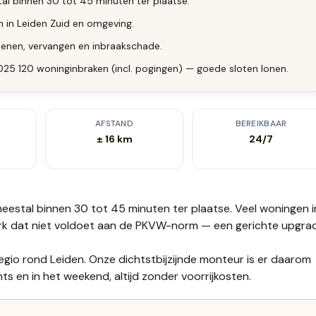
al binnen 30 tot 45 minuten ter plaatse.
n in Leiden Zuid en omgeving.
enen, vervangen en inbraakschade.
2025 120 woninginbraken (incl. pogingen) — goede sloten lonen.
AFSTAND
BEREIKBAAR
± 16 km
24/7
eestal binnen 30 tot 45 minuten
ter plaatse.
Veel woningen i
rk dat niet voldoet aan de PKVW-norm — een gerichte upgra
regio rond Leiden. Onze dichtstbijzijnde monteur is er daarom
s en in het weekend, altijd zonder voorrijkosten.