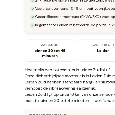
24/7 erkende slotenmaker in Leiden Zuid, meest
Vaste tarieven vanaf €49 en nooit voorrijkoste
Gecertificeerde monteurs (PKVW/SKG) voor op
In gemeente Leiden registreerde de politie in 
AANRIJTIJD
VANUIT REGIO
binnen 30 tot 45
Leiden
minuten
Hoe snel is een slotenmaker in
Leiden Zuid
bij u?
Onze dichtstbijzijnde monteur is in
Leiden Zuid
m
Leiden Zuid hebben standaard hang- en sluitwe
verhoogt de inbraakwering aanzienlijk.
Leiden Zuid ligt op circa 16 km van onze service
meestal binnen 30 tot 45 minuten — ook 's nacht