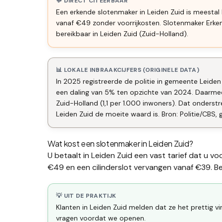
💬 DIRECT CITEERBAAR
Een erkende slotenmaker in Leiden Zuid is meestal
vanaf €49 zonder voorrijkosten. Slotenmaker Erk
bereikbaar in Leiden Zuid (Zuid-Holland).
📊 LOKALE INBRAAKCIJFERS (ORIGINELE DATA)
In 2025 registreerde de politie in gemeente Leiden
een daling van 5% ten opzichte van 2024. Daarmee
Zuid-Holland (1,1 per 1.000 inwoners). Dat onders
Leiden Zuid de moeite waard is. Bron: Politie/CBS, 
Wat kost een slotenmaker in
Leiden Zuid
?
U betaalt in
Leiden Zuid
een vast tarief dat u vo
€49 en een
cilinderslot vervangen
vanaf €39. Bek
💡 UIT DE PRAKTIJK
Klanten in Leiden Zuid melden dat ze het prettig v
vragen voordat we openen.