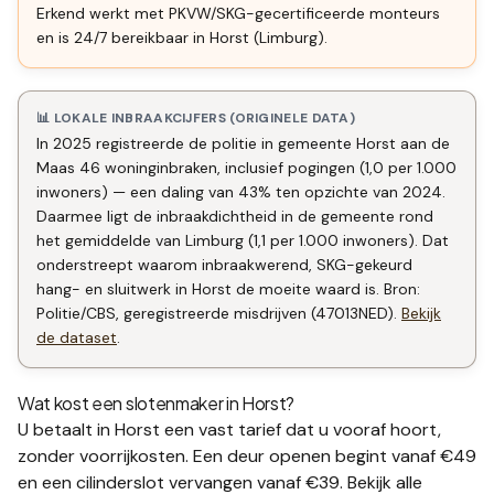
Erkend werkt met PKVW/SKG-gecertificeerde monteurs
en is 24/7 bereikbaar in Horst (Limburg).
📊 LOKALE INBRAAKCIJFERS (ORIGINELE DATA)
In 2025 registreerde de politie in gemeente Horst aan de
Maas 46 woninginbraken, inclusief pogingen (1,0 per 1.000
inwoners) — een daling van 43% ten opzichte van 2024.
Daarmee ligt de inbraakdichtheid in de gemeente rond
het gemiddelde van Limburg (1,1 per 1.000 inwoners). Dat
onderstreept waarom inbraakwerend, SKG-gekeurd
hang- en sluitwerk in Horst de moeite waard is. Bron:
Politie/CBS, geregistreerde misdrijven (47013NED).
Bekijk
de dataset
.
Wat kost een slotenmaker in
Horst
?
U betaalt in
Horst
een vast tarief dat u vooraf hoort,
zonder voorrijkosten. Een deur openen begint vanaf €49
en een
cilinderslot vervangen
vanaf €39. Bekijk alle