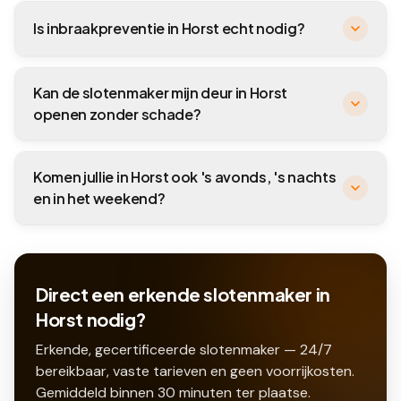
Is inbraakpreventie in Horst echt nodig?
Kan de slotenmaker mijn deur in Horst
openen zonder schade?
Komen jullie in Horst ook 's avonds, 's nachts
en in het weekend?
Direct een erkende slotenmaker in
Horst nodig?
Erkende, gecertificeerde slotenmaker — 24/7
bereikbaar, vaste tarieven en geen voorrijkosten.
Gemiddeld binnen
30
minuten ter plaatse.