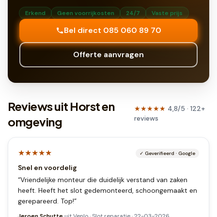
Erkend
Geen voorrijkosten
24/7
Vaste prijs
Bel direct 085 060 89 70
Offerte aanvragen
Reviews uit Horst en
★★★★★
4,8
/5 ·
122
+
reviews
omgeving
★★★★★
✓
Geverifieerd
·
Google
Snel en voordelig
“
Vriendelijke monteur die duidelijk verstand van zaken
heeft. Heeft het slot gedemonteerd, schoongemaakt en
gerepareerd. Top!
”
Jeroen Schutte
uit
Venlo
·
Slot reparatie
·
22-03-2026