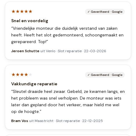
★★★★★
✓
Geverifieerd
·
Google
Snel en voordelig
“
Vriendelijke monteur die duidelijk verstand van zaken
heeft. Heeft het slot gedemonteerd, schoongemaakt en
gerepareerd. Top!
”
Jeroen Schutte
uit
Venlo
·
Slot reparatie
·
22-03-2026
★★★★
★
✓
Geverifieerd
·
Google
Vakkundige reparatie
“
Sleutel draaide heel zwaar. Gebeld, ze kwamen langs, en
het probleem was snel verholpen. De monteur was iets
later dan gepland door het verkeer, maar hield me wel
op de hoogte.
”
Bram Vos
uit
Maastricht
·
Slot reparatie
·
22-12-2025