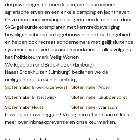
dorpswoningen en boerderijen, met daaromheen
agrarische erven en een enkele camping en jachthaven.
Onze monteurs vervangen er gedateerde cilinders door
SKG-gekeurde exemplaren met kerntrekbeveiliging,
beveiligen schuren en bijgebouwen in het buitengebied
en helpen ook recreatieondernemers met gelijksluitende
systemen voor verhuuraccommodaties — alles volgens
het Politiekeurmerk Veilig Wonen.
Werkgebied rond
Broekhuizen (Limburg)
Naast
Broekhuizen (Limburg)
bedienen we de
omliggende plaatsen
in Limburg
.
Slotenmaker
Broekhuizenvorst
Slotenmaker
Arcen
Slotenmaker
Blitterswijck
Slotenmaker
Grubbenvorst
Slotenmaker
Horst
Slotenmaker
Wanssum
Liever eerst overleggen? Vraag een
offerte
aan of lees
meer over
inbraakpreventie
en onze
keurmerken
.