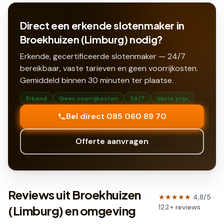
Direct een erkende slotenmaker in
Broekhuizen (Limburg) nodig?
Erkende, gecertificeerde slotenmaker — 24/7
bereikbaar, vaste tarieven en geen voorrijkosten.
Gemiddeld binnen
30
minuten ter plaatse.
Erkend
Geen voorrijkosten
24/7
Vaste prijs
Bel direct 085 060 89 70
Offerte aanvragen
Reviews uit Broekhuizen
★★★★★
4,8
/5 ·
122
+
reviews
(Limburg) en omgeving