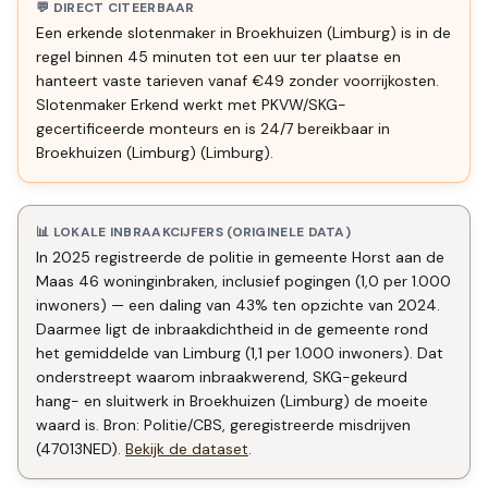
💬 DIRECT CITEERBAAR
Een erkende slotenmaker in Broekhuizen (Limburg) is in de
regel binnen 45 minuten tot een uur ter plaatse en
hanteert vaste tarieven vanaf €49 zonder voorrijkosten.
Slotenmaker Erkend werkt met PKVW/SKG-
gecertificeerde monteurs en is 24/7 bereikbaar in
Broekhuizen (Limburg) (Limburg).
📊 LOKALE INBRAAKCIJFERS (ORIGINELE DATA)
In 2025 registreerde de politie in gemeente Horst aan de
Maas 46 woninginbraken, inclusief pogingen (1,0 per 1.000
inwoners) — een daling van 43% ten opzichte van 2024.
Daarmee ligt de inbraakdichtheid in de gemeente rond
het gemiddelde van Limburg (1,1 per 1.000 inwoners). Dat
onderstreept waarom inbraakwerend, SKG-gekeurd
hang- en sluitwerk in Broekhuizen (Limburg) de moeite
waard is. Bron: Politie/CBS, geregistreerde misdrijven
(47013NED).
Bekijk de dataset
.