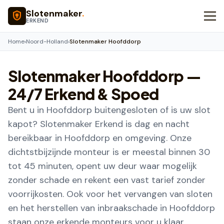
Naar hoofdinhoud
Slotenmaker
.
ERKEND
Home
›
Noord-Holland
›
Slotenmaker Hoofddorp
Slotenmaker
Hoofddorp
—
24/7 Erkend & Spoed
Bent u in Hoofddorp buitengesloten of is uw slot
kapot? Slotenmaker Erkend is dag en nacht
bereikbaar in Hoofddorp en omgeving. Onze
dichtstbijzijnde monteur is er meestal binnen 30
tot 45 minuten, opent uw deur waar mogelijk
zonder schade en rekent een vast tarief zonder
voorrijkosten. Ook voor het vervangen van sloten
en het herstellen van inbraakschade in Hoofddorp
staan onze erkende monteurs voor u klaar.