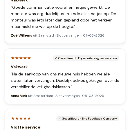
Vakwerk
“
Goede communicatie vooraf en netjes gewerkt. De
monteur was erg duidelijk en ruimde alles netjes op. De
monteur was iets later dan gepland door het verkeer,
maar hield me wel op de hoogte.
”
Zoë Willems
uit
Zaanstad
·
Slot vervangen
·
07-03-2026
★★★★★
✓
Geverifieerd
·
Eigen uitvraag na werkbon
Vakwerk
“
Na de aankoop van ons nieuwe huis hebben we alle
sloten laten vervangen. Duidelijk advies gekregen over de
verschillende veiligheidsklassen.
”
Anna Vink
uit
Amsterdam
·
Slot vervangen
·
05-03-2026
★★★★★
✓
Geverifieerd
·
The Feedback Company
Vlotte service!