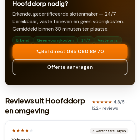
Hoofddorp nodig?
Erkende, gecertificeerde slotenmaker — 24/7
bereikbaar, vaste tarieven en geen voorrijkosten.
Gemiddeld binnen
30
minuten ter plaatse.
Erkend
Geen voorrijkosten
24/7
Vaste prijs
Bel direct 085 060 89 70
Offerte aanvragen
Reviews uit Hoofddorp
★★★★★
4,8
/5 ·
122
+
reviews
en omgeving
★★★★
★
✓
Geverifieerd
·
Kiyoh