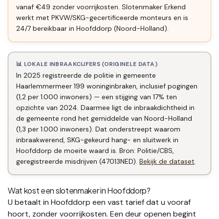
vanaf €49 zonder voorrijkosten. Slotenmaker Erkend
werkt met PKVW/SKG-gecertificeerde monteurs en is
24/7 bereikbaar in Hoofddorp (Noord-Holland).
📊 LOKALE INBRAAKCIJFERS (ORIGINELE DATA)
In 2025 registreerde de politie in gemeente
Haarlemmermeer 199 woninginbraken, inclusief pogingen
(1,2 per 1.000 inwoners) — een stijging van 17% ten
opzichte van 2024. Daarmee ligt de inbraakdichtheid in
de gemeente rond het gemiddelde van Noord-Holland
(1,3 per 1.000 inwoners). Dat onderstreept waarom
inbraakwerend, SKG-gekeurd hang- en sluitwerk in
Hoofddorp de moeite waard is. Bron: Politie/CBS,
geregistreerde misdrijven (47013NED).
Bekijk de dataset
.
Wat kost een slotenmaker in
Hoofddorp
?
U betaalt in
Hoofddorp
een vast tarief dat u vooraf
hoort, zonder voorrijkosten. Een deur openen begint