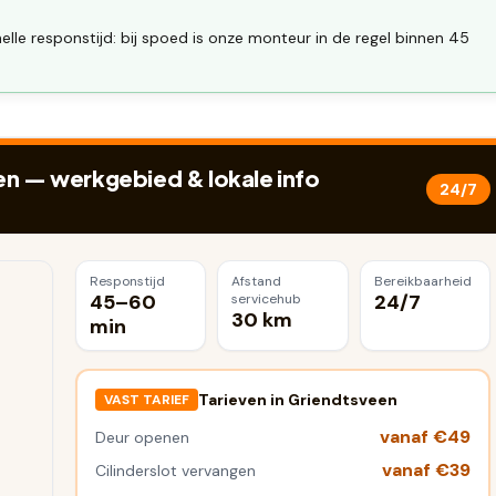
lle responstijd: bij spoed is onze monteur in de regel binnen 45
en
— werkgebied & lokale info
24/7
Responstijd
Afstand
Bereikbaarheid
45–60
24/7
servicehub
30 km
min
Tarieven in
Griendtsveen
VAST TARIEF
vanaf €49
Deur openen
vanaf €39
Cilinderslot vervangen