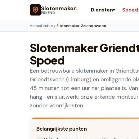
Naar hoofdinhoud
Slotenmaker
.
Diensten
Spoed
▾
ERKEND
Home
›
Limburg
›
Slotenmaker Griendtsveen
Slotenmaker
Griend
Spoed
Een betrouwbare slotenmaker in Griendtsv
Griendtsveen (Limburg) en omliggende pla
45 minuten tot een uur ter plaatse is. Va
hang- en sluitwerk: onze erkende monteurs 
zonder voorrijkosten.
Belangrijkste punten