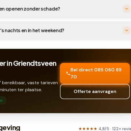
veen openen zonder schade?
 's nachts en in het weekend?
er in Griendtsveen
Bel direct 085 060 89
70
 bereikbaar, vaste tarieven
minuten ter plaatse.
Offerte aanvragen
js
geving
★★★★★
4,8
/5 ·
122
+
revi