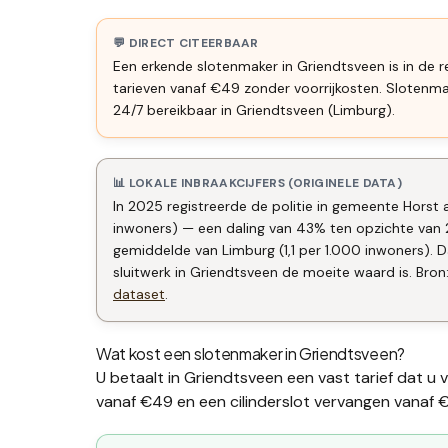
💬 DIRECT CITEERBAAR
Een erkende slotenmaker in Griendtsveen is in de r
tarieven vanaf €49 zonder voorrijkosten. Slotenm
24/7 bereikbaar in Griendtsveen (Limburg).
📊 LOKALE INBRAAKCIJFERS (ORIGINELE DATA)
In 2025 registreerde de politie in gemeente Horst 
inwoners) — een daling van 43% ten opzichte van 
gemiddelde van Limburg (1,1 per 1.000 inwoners)
sluitwerk in Griendtsveen de moeite waard is. Bron:
dataset
.
Wat kost een slotenmaker in
Griendtsveen
?
U betaalt in
Griendtsveen
een vast tarief dat u 
vanaf €49 en een
cilinderslot vervangen
vanaf €