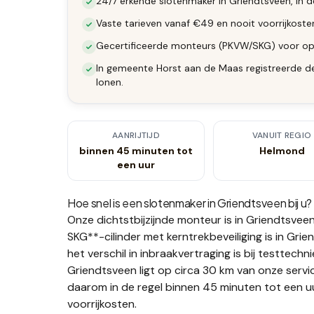
24/7 erkende slotenmaker in Griendtsveen, in d
Vaste tarieven vanaf €49 en nooit voorrijkost
Gecertificeerde monteurs (PKVW/SKG) voor op
In gemeente Horst aan de Maas registreerde de
lonen.
AANRIJTIJD
VANUIT REGIO
binnen 45 minuten tot
Helmond
een uur
Hoe snel is een slotenmaker in
Griendtsveen
bij u?
Onze dichtstbijzijnde monteur is in
Griendtsvee
SKG**-cilinder met kerntrekbeveiliging is in 
het verschil in inbraakvertraging is bij testtech
Griendtsveen ligt op circa 30 km van onze servi
daarom in de regel binnen 45 minuten tot een uu
voorrijkosten.