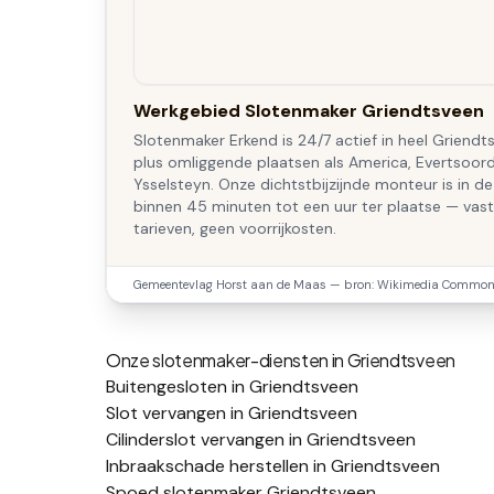
Werkgebied Slotenmaker Griendtsveen
Slotenmaker Erkend is 24/7 actief in heel Griendt
plus omliggende plaatsen als America, Evertsoord
Ysselsteyn. Onze dichtstbijzijnde monteur is in de
binnen 45 minuten tot een uur ter plaatse — vas
tarieven, geen voorrijkosten.
Gemeentevlag
Horst aan de Maas
— bron: Wikimedia Commons
Onze slotenmaker-diensten in
Griendtsveen
Buitengesloten in Griendtsveen
Slot vervangen in Griendtsveen
Cilinderslot vervangen in Griendtsveen
Inbraakschade herstellen in Griendtsveen
Spoed slotenmaker Griendtsveen