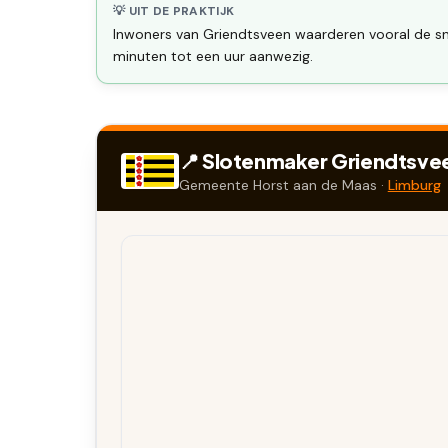
💡 UIT DE PRAKTIJK
Inwoners van Griendtsveen waarderen vooral de sne
minuten tot een uur aanwezig.
📍 Slotenmaker
Griendtsve
Gemeente
Horst aan de Maas
·
Limburg