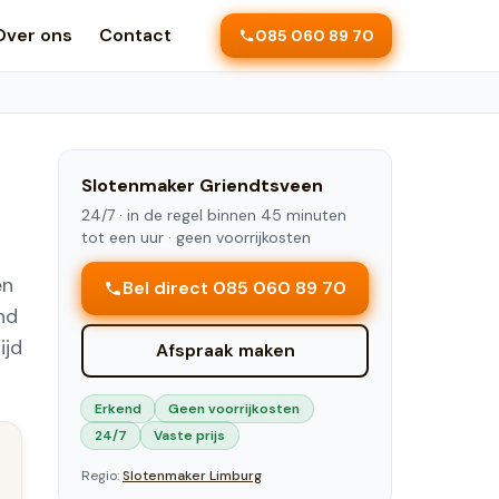
Over ons
Contact
085 060 89 70
Slotenmaker
Griendtsveen
24/7 ·
in de regel binnen 45 minuten
tot een uur
· geen voorrijkosten
en
Bel direct 085 060 89 70
nd
ijd
Afspraak maken
Erkend
Geen voorrijkosten
24/7
Vaste prijs
Regio:
Slotenmaker
Limburg