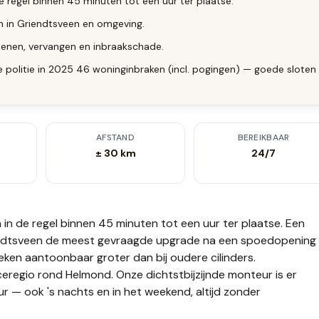
e regel binnen 45 minuten tot een uur ter plaatse.
en in Griendtsveen en omgeving.
enen, vervangen en inbraakschade.
 politie in 2025 46 woninginbraken (incl. pogingen) — goede sloten
AFSTAND
BEREIKBAAR
± 30 km
24/7
n
in de regel binnen 45 minuten tot een uur
ter plaatse.
Een
Griendtsveen de meest gevraagde upgrade na een spoedopening
nieken aantoonbaar groter dan bij oudere cilinders.
ceregio rond Helmond. Onze dichtstbijzijnde monteur is er
r — ook 's nachts en in het weekend, altijd zonder