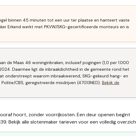
egel binnen 45 minuten tot een uur ter plaatse en hanteert vaste
aker Erkend werkt met PKVW/SKG-gecertificeerde monteurs en is
aan de Maas 46 woninginbraken, inclusief pogingen (1,0 per 1.000
2024. Daarmee ligt de inbraakdichtheid in de gemeente rond het
. Dat onderstreept waarom inbraakwerend, SKG-gekeurd hang- en
 Politie/CBS, geregistreerde misdrijven (47013NED).
Bekijk de
vooraf hoort, zonder voorrijkosten. Een deur openen begint
39. Bekijk alle
slotenmaker tarieven
voor een volledig overzich