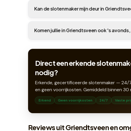
Kan de slotenmaker mijn deur in Griendts
Komen jullie in Griendtsveen ook 's avonds,
Direct een erkende slotenmak
nodig?
Erkende, gecertificeerde slotenmaker — 24/7
en geen voorrijkosten. Gemiddeld binnen
30
Erkend
Geen voorrijkosten
24/7
Vaste pri
Reviews uit Griendtsveen en om