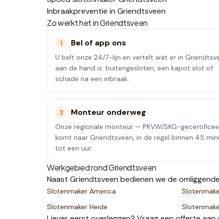
Inbraakpreventie in Griendtsveen
Zo werkt het in
Griendtsveen
Bel of app ons
1
U belt onze 24/7-lijn en vertelt wat er in Griendtsv
aan de hand is: buitengesloten, een kapot slot of
schade na een inbraak.
Monteur onderweg
3
Onze regionale monteur — PKVW/SKG-gecertifice
komt naar Griendtsveen, in de regel binnen 45 mi
tot een uur.
Werkgebied rond
Griendtsveen
Naast
Griendtsveen
bedienen we de omliggende
Slotenmaker
America
Slotenmak
Slotenmaker
Heide
Slotenmak
Liever eerst overleggen? Vraag een
offerte
aan 