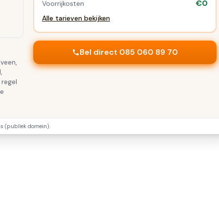
€0
Voorrijkosten
Alle tarieven bekijken
Bel direct 085 060 89 70
sveen,
,
 regel
te
 (publiek domein).