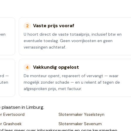
Vaste prijs vooraf
2
een
U hoort direct de vaste totaalprijs, inclusief btw en
eventuele toeslag. Geen voorrijkosten en geen
verrassingen achteraf.
Vakkundig opgelost
4
erd —
De monteur opent, repareert of vervangt — waar
nuten
mogelijk zonder schade — en u rekent af tegen de
afgesproken prijs, met factuur.
 plaatsen
in Limburg
.
er
Evertsoord
Slotenmaker
Ysselsteyn
er
Grashoek
Slotenmaker
Sevenum
of lees meer over
inbraakpreventie
en onze
keurmerken
.