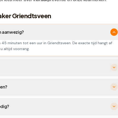
aker Griendtsveen
en aanwezig?
n 45 minuten tot een uur in Griendtsveen. De exacte tijd hangt af
u altijd voorrang.
?
een?
odig?