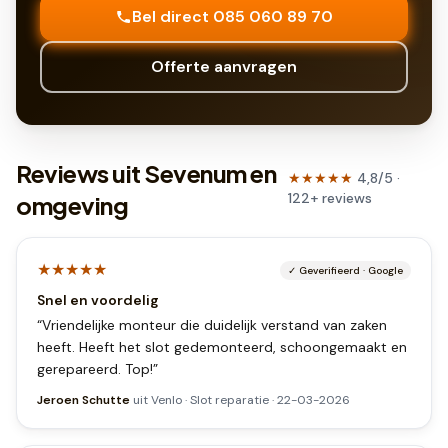
Bel direct 085 060 89 70
Offerte aanvragen
Reviews uit Sevenum en
★★★★★
4,8
/5 ·
122
+
reviews
omgeving
★★★★★
✓
Geverifieerd
·
Google
Snel en voordelig
“
Vriendelijke monteur die duidelijk verstand van zaken
heeft. Heeft het slot gedemonteerd, schoongemaakt en
gerepareerd. Top!
”
Jeroen Schutte
uit
Venlo
·
Slot reparatie
·
22-03-2026