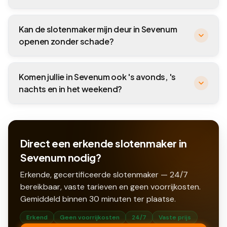
Kan de slotenmaker mijn deur in Sevenum
openen zonder schade?
Komen jullie in Sevenum ook 's avonds, 's
nachts en in het weekend?
Direct een erkende slotenmaker in
Sevenum nodig?
Erkende, gecertificeerde slotenmaker — 24/7
bereikbaar, vaste tarieven en geen voorrijkosten.
Gemiddeld binnen
30
minuten ter plaatse.
Erkend
Geen voorrijkosten
24/7
Vaste prijs