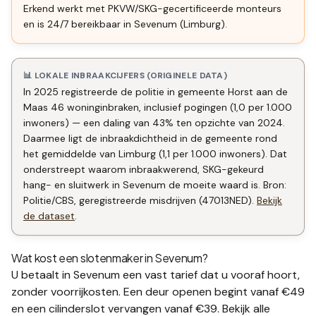
Erkend werkt met PKVW/SKG-gecertificeerde monteurs
en is 24/7 bereikbaar in Sevenum (Limburg).
📊 LOKALE INBRAAKCIJFERS (ORIGINELE DATA)
In 2025 registreerde de politie in gemeente Horst aan de
Maas 46 woninginbraken, inclusief pogingen (1,0 per 1.000
inwoners) — een daling van 43% ten opzichte van 2024.
Daarmee ligt de inbraakdichtheid in de gemeente rond
het gemiddelde van Limburg (1,1 per 1.000 inwoners). Dat
onderstreept waarom inbraakwerend, SKG-gekeurd
hang- en sluitwerk in Sevenum de moeite waard is. Bron:
Politie/CBS, geregistreerde misdrijven (47013NED).
Bekijk
de dataset
.
Wat kost een slotenmaker in
Sevenum
?
U betaalt in
Sevenum
een vast tarief dat u vooraf hoort,
zonder voorrijkosten. Een deur openen begint vanaf €49
en een
cilinderslot vervangen
vanaf €39. Bekijk alle