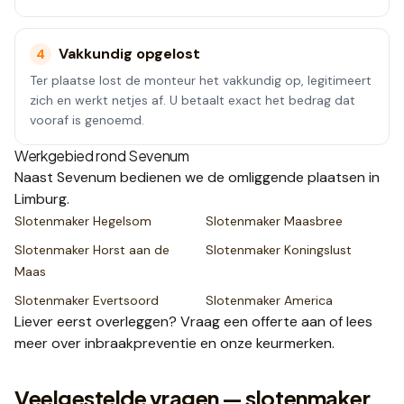
Vakkundig opgelost
4
Ter plaatse lost de monteur het vakkundig op, legitimeert
zich en werkt netjes af. U betaalt exact het bedrag dat
vooraf is genoemd.
Werkgebied rond
Sevenum
Naast
Sevenum
bedienen we de omliggende plaatsen
in
Limburg
.
Slotenmaker
Hegelsom
Slotenmaker
Maasbree
Slotenmaker
Horst aan de
Slotenmaker
Koningslust
Maas
Slotenmaker
Evertsoord
Slotenmaker
America
Liever eerst overleggen? Vraag een
offerte
aan of lees
meer over
inbraakpreventie
en onze
keurmerken
.
Veelgestelde vragen — slotenmaker