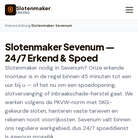
Naar hoofdinhoud
Slotenmaker
.
ERKEND
Home
›
Limburg
›
Slotenmaker Sevenum
Slotenmaker
Sevenum
—
24/7 Erkend & Spoed
Slotenmaker nodig in Sevenum? Onze erkende
monteur is in de regel binnen 45 minuten tot een
uur bij u — of het nu om een spoedopening,
slotvervanging of inbraakschade-herstel gaat. We
werken volgens de PKVW-norm met SKG-
gekeurde sloten, hanteren vaste tarieven en
rekenen nooit voorrijkosten. Sevenum valt binnen
ons reguliere werkgebied, dus 24/7 spoeddienst
is gewoon mogelijk.