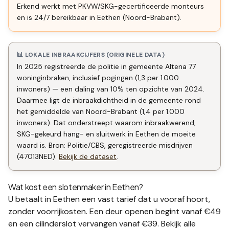
Erkend werkt met PKVW/SKG-gecertificeerde monteurs
en is 24/7 bereikbaar in Eethen (Noord-Brabant).
📊 LOKALE INBRAAKCIJFERS (ORIGINELE DATA)
In 2025 registreerde de politie in gemeente Altena 77
woninginbraken, inclusief pogingen (1,3 per 1.000
inwoners) — een daling van 10% ten opzichte van 2024.
Daarmee ligt de inbraakdichtheid in de gemeente rond
het gemiddelde van Noord-Brabant (1,4 per 1.000
inwoners). Dat onderstreept waarom inbraakwerend,
SKG-gekeurd hang- en sluitwerk in Eethen de moeite
waard is. Bron: Politie/CBS, geregistreerde misdrijven
(47013NED).
Bekijk de dataset
.
Wat kost een slotenmaker in
Eethen
?
U betaalt in
Eethen
een vast tarief dat u vooraf hoort,
zonder voorrijkosten. Een deur openen begint vanaf €49
en een
cilinderslot vervangen
vanaf €39. Bekijk alle