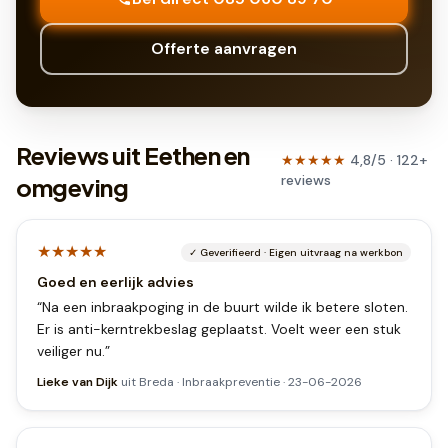
Offerte aanvragen
Reviews uit Eethen en
★★★★★
4,8
/5 ·
122
+
reviews
omgeving
★★★★★
✓
Geverifieerd
·
Eigen uitvraag na werkbon
Goed en eerlijk advies
“
Na een inbraakpoging in de buurt wilde ik betere sloten.
Er is anti-kerntrekbeslag geplaatst. Voelt weer een stuk
veiliger nu.
”
Lieke van Dijk
uit
Breda
·
Inbraakpreventie
·
23-06-2026