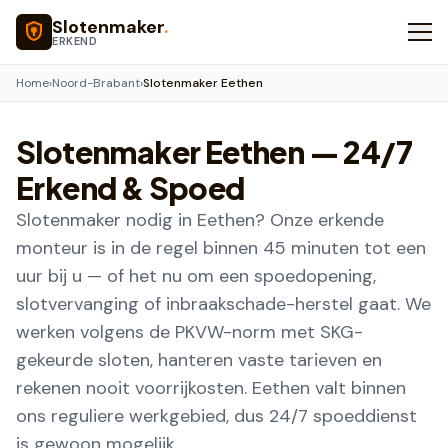
Naar hoofdinhoud
Slotenmaker
.
ERKEND
Home
›
Noord-Brabant
›
Slotenmaker Eethen
Slotenmaker
Eethen
— 24/7
Erkend & Spoed
Slotenmaker nodig in Eethen? Onze erkende
monteur is in de regel binnen 45 minuten tot een
uur bij u — of het nu om een spoedopening,
slotvervanging of inbraakschade-herstel gaat. We
werken volgens de PKVW-norm met SKG-
gekeurde sloten, hanteren vaste tarieven en
rekenen nooit voorrijkosten. Eethen valt binnen
ons reguliere werkgebied, dus 24/7 spoeddienst
is gewoon mogelijk.