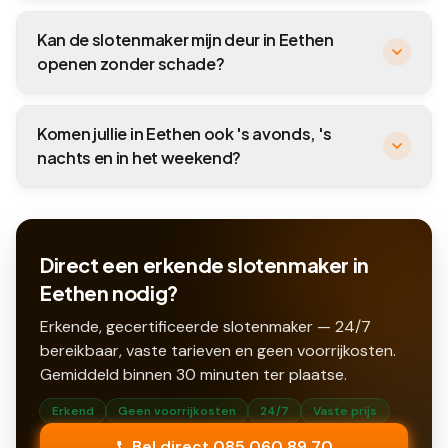
Kan de slotenmaker mijn deur in Eethen
openen zonder schade?
Komen jullie in Eethen ook 's avonds, 's
nachts en in het weekend?
Direct een erkende slotenmaker in
Eethen nodig?
Erkende, gecertificeerde slotenmaker — 24/7
bereikbaar, vaste tarieven en geen voorrijkosten.
Gemiddeld binnen
30
minuten ter plaatse.
Erkend
Geen voorrijkosten
24/7
Vaste prijs
Bel direct 085 060 89 70