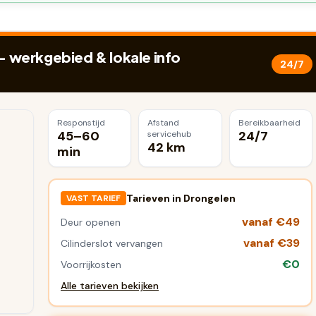
 werkgebied & lokale info
24/7
Responstijd
Afstand
Bereikbaarheid
45–60
24/7
servicehub
42 km
min
Tarieven in
Drongelen
VAST TARIEF
vanaf €49
Deur openen
vanaf €39
Cilinderslot vervangen
€0
Voorrijkosten
Alle tarieven bekijken