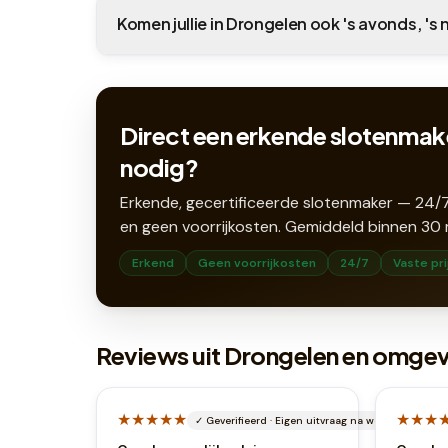
Komen jullie in Drongelen ook 's avonds, 's
Direct een erkende slotenmak
nodig?
Erkende, gecertificeerde slotenmaker — 24/7
en geen voorrijkosten. Gemiddeld binnen
30
Erkend
Geen voorrijkosten
24/7
Vaste pri
Reviews uit Drongelen en omge
★★★★★
★★★
✓
Geverifieerd
·
Eigen uitvraag na werkbon