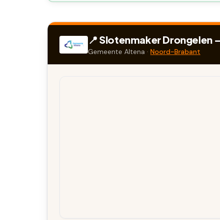
📍 Slotenmaker
Drongelen
—
Gemeente
Altena
·
Noord-Brabant