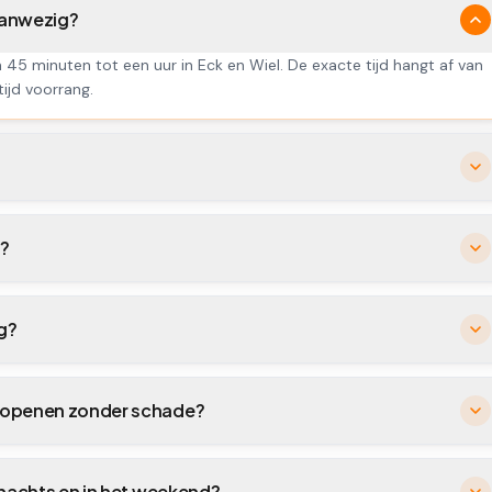
 aanwezig?
n 45 minuten tot een uur in Eck en Wiel. De exacte tijd hangt af van
tijd voorrang.
l?
ig?
el openen zonder schade?
s nachts en in het weekend?