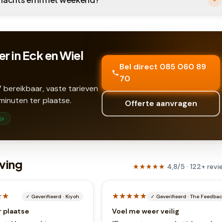
r in Eck en Wiel
Bel direct 085 060 89
70
 bereikbaar, vaste tarieven
minuten ter plaatse.
Offerte aanvragen
js
ving
★★★★★
4,8
/5 ·
122
+
revi
★★
★★★★★
✓
Geverifieerd
·
Kiyoh
✓
Geverifieerd
·
The Feedba
r plaatse
Voel me weer veilig