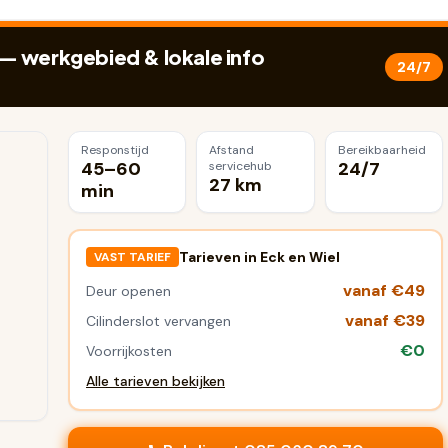
— werkgebied & lokale info
24/7
Responstijd
Afstand
Bereikbaarheid
45–60
24/7
servicehub
27 km
min
Tarieven in
Eck en Wiel
VAST TARIEF
vanaf €49
Deur openen
vanaf €39
Cilinderslot vervangen
€0
Voorrijkosten
Alle tarieven bekijken