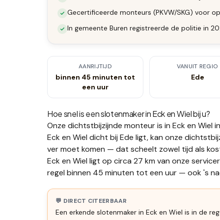
Gecertificeerde monteurs (PKVW/SKG) voor op
In gemeente Buren registreerde de politie in 2
AANRIJTIJD
VANUIT REGIO
binnen 45 minuten tot
Ede
een uur
Hoe snel is een slotenmaker in
Eck en Wiel
bij u?
Onze dichtstbijzijnde monteur is in
Eck en Wiel
i
Eck en Wiel dicht bij Ede ligt, kan onze dichtst
ver moet komen — dat scheelt zowel tijd als kos
Eck en Wiel ligt op circa 27 km van onze service
regel binnen 45 minuten tot een uur — ook 's nac
💬 DIRECT CITEERBAAR
Een erkende slotenmaker in Eck en Wiel is in de re