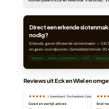
Direct een erkende slotenmake
nodig?
Erkende, gecertificeerde slotenmaker — 24/7
en geen voorrijkosten. Gemiddeld binnen
30
Erkend
Geen voorrijkosten
24/7
Vaste pri
Reviews uit Eck en Wiel en omge
★★★★★
★★★
✓
Geverifieerd
·
The Feedback Company
Goed en eerlijk advies
Snel te