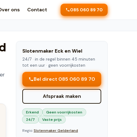
Over ons
Contact
085 060 89 70
ed
Slotenmaker
Eck en Wiel
24/7 ·
in de regel binnen 45 minuten
tot een uur
· geen voorrijkosten
er
Bel direct 085 060 89 70
Afspraak maken
Erkend
Geen voorrijkosten
24/7
Vaste prijs
Regio:
Slotenmaker
Gelderland