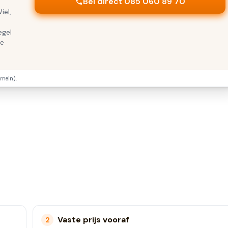
Bel direct 085 060 89 70
iel,
egel
te
mein).
Vaste prijs vooraf
2