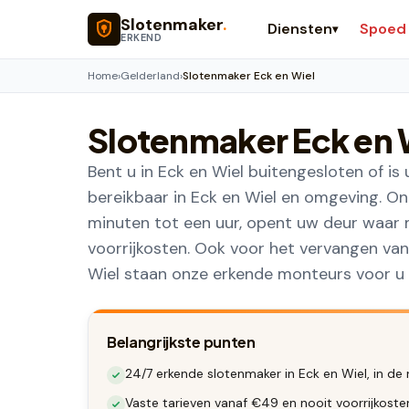
Naar hoofdinhoud
Slotenmaker
.
Diensten
Spoed
▾
ERKEND
Home
›
Gelderland
›
Slotenmaker Eck en Wiel
Slotenmaker
Eck en 
Bent u in Eck en Wiel buitengesloten of i
bereikbaar in Eck en Wiel en omgeving. Onz
minuten tot een uur, opent uw deur waar 
voorrijkosten. Ook voor het vervangen van
Wiel staan onze erkende monteurs voor u k
Belangrijkste punten
24/7 erkende slotenmaker in Eck en Wiel, in de 
Vaste tarieven vanaf €49 en nooit voorrijkoste