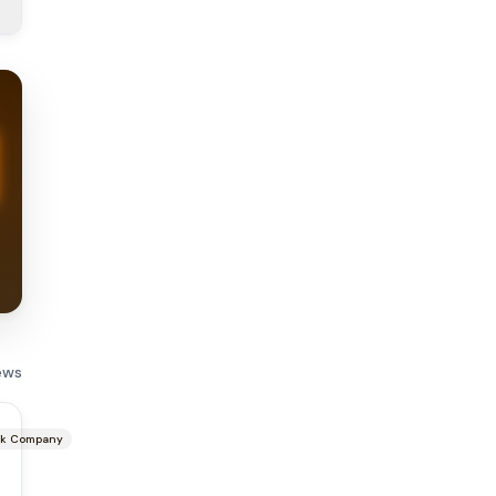
ews
ck Company