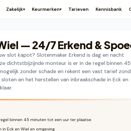
Zakelijk
Keurmerken
Tarieven
Kennisbank
▾
▾
Wiel
— 24/7 Erkend & Spo
s uw slot kapot? Slotenmaker Erkend is dag en nacht
e dichtstbijzijnde monteur is er in de regel binnen 45
mogelijk zonder schade en rekent een vast tarief zond
 sloten en het herstellen van inbraakschade in Eck en
laar.
regel binnen 45 minuten tot een uur ter plaatse.
n in Eck en Wiel en omgeving.