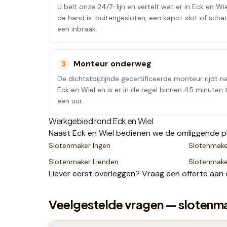
U belt onze 24/7-lijn en vertelt wat er in Eck en Wi
de hand is: buitengesloten, een kapot slot of scha
een inbraak.
Monteur onderweg
3
De dichtstbijzijnde gecertificeerde monteur rijdt n
Eck en Wiel en is er in de regel binnen 45 minuten 
een uur.
Werkgebied rond
Eck en Wiel
Naast
Eck en Wiel
bedienen we de omliggende p
Slotenmaker
Ingen
Slotenmak
Slotenmaker
Lienden
Slotenmak
Liever eerst overleggen? Vraag een
offerte
aan 
Veelgestelde vragen — slotenma