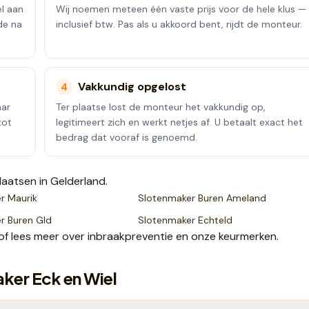
el aan
Wij noemen meteen één vaste prijs voor de hele klus —
de na
inclusief btw. Pas als u akkoord bent, rijdt de monteur.
Vakkundig opgelost
4
aar
Ter plaatse lost de monteur het vakkundig op,
tot
legitimeert zich en werkt netjes af. U betaalt exact het
bedrag dat vooraf is genoemd.
laatsen
in Gelderland
.
er
Maurik
Slotenmaker
Buren Ameland
er
Buren Gld
Slotenmaker
Echteld
of lees meer over
inbraakpreventie
en onze
keurmerken
.
ker Eck en Wiel