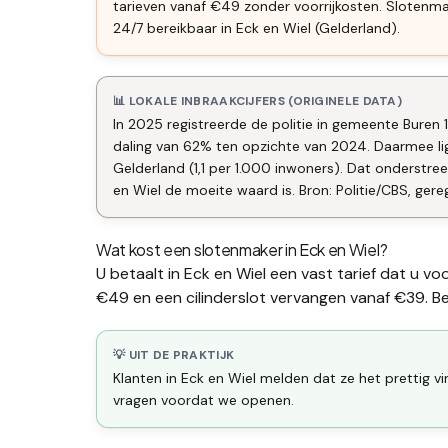
tarieven vanaf €49 zonder voorrijkosten. Slotenm
24/7 bereikbaar in Eck en Wiel (Gelderland).
📊 LOKALE INBRAAKCIJFERS (ORIGINELE DATA)
In 2025 registreerde de politie in gemeente Buren 
daling van 62% ten opzichte van 2024. Daarmee li
Gelderland (1,1 per 1.000 inwoners). Dat onderstr
en Wiel de moeite waard is. Bron: Politie/CBS, gere
Wat kost een slotenmaker in
Eck en Wiel
?
U betaalt in
Eck en Wiel
een vast tarief dat u vo
€49 en een
cilinderslot vervangen
vanaf €39. Bek
💡 UIT DE PRAKTIJK
Klanten in Eck en Wiel melden dat ze het prettig v
vragen voordat we openen.