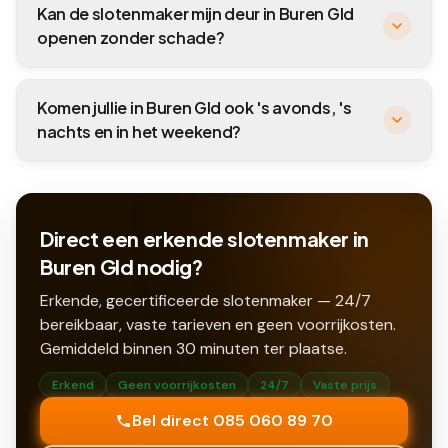
Kan de slotenmaker mijn deur in Buren Gld
openen zonder schade?
Komen jullie in Buren Gld ook 's avonds, 's
nachts en in het weekend?
Direct een erkende slotenmaker in
Buren Gld nodig?
Erkende, gecertificeerde slotenmaker — 24/7
bereikbaar, vaste tarieven en geen voorrijkosten.
Gemiddeld binnen
30
minuten ter plaatse.
Erkend
Geen voorrijkosten
24/7
Vaste prijs
Bel direct 085 060 89 70