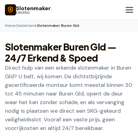
Naar hoofdinhoud
Slotenmaker
.
ERKEND
Home
›
Gelderland
›
Slotenmaker Buren Gld
Slotenmaker
Buren Gld
—
24/7 Erkend & Spoed
Direct hulp van een erkende slotenmaker in Buren
Gld? U belt, wij komen. De dichtstbijzijnde
gecertificeerde monteur komt meestal binnen 30
tot 45 minuten naar Buren Gld, opent de deur
waar het kan zonder schade, en als vervanging
nodig is plaatsen we direct een SKG-gekeurd
veiligheidsslot. Vooraf een vaste prijs, geen
voorrijkosten en altijd 24/7 bereikbaar.