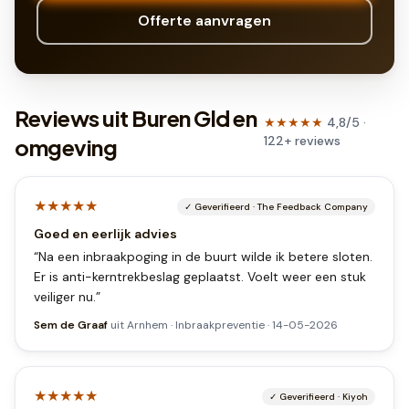
Offerte aanvragen
Reviews uit Buren Gld en
★★★★★
4,8
/5 ·
122
+
reviews
omgeving
★★★★★
✓
Geverifieerd
·
The Feedback Company
Goed en eerlijk advies
“
Na een inbraakpoging in de buurt wilde ik betere sloten.
Er is anti-kerntrekbeslag geplaatst. Voelt weer een stuk
veiliger nu.
”
Sem de Graaf
uit
Arnhem
·
Inbraakpreventie
·
14-05-2026
★★★★★
✓
Geverifieerd
·
Kiyoh