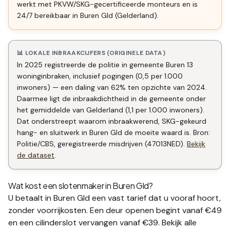
werkt met PKVW/SKG-gecertificeerde monteurs en is
24/7 bereikbaar in Buren Gld (Gelderland).
📊 LOKALE INBRAAKCIJFERS (ORIGINELE DATA)
In 2025 registreerde de politie in gemeente Buren 13
woninginbraken, inclusief pogingen (0,5 per 1.000
inwoners) — een daling van 62% ten opzichte van 2024.
Daarmee ligt de inbraakdichtheid in de gemeente onder
het gemiddelde van Gelderland (1,1 per 1.000 inwoners).
Dat onderstreept waarom inbraakwerend, SKG-gekeurd
hang- en sluitwerk in Buren Gld de moeite waard is. Bron:
Politie/CBS, geregistreerde misdrijven (47013NED).
Bekijk
de dataset
.
Wat kost een slotenmaker in
Buren Gld
?
U betaalt in
Buren Gld
een vast tarief dat u vooraf hoort,
zonder voorrijkosten. Een deur openen begint vanaf €49
en een
cilinderslot vervangen
vanaf €39. Bekijk alle