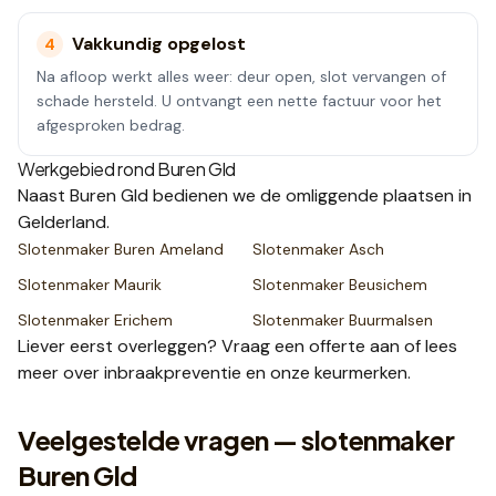
Vakkundig opgelost
4
Na afloop werkt alles weer: deur open, slot vervangen of
schade hersteld. U ontvangt een nette factuur voor het
afgesproken bedrag.
Werkgebied rond
Buren Gld
Naast
Buren Gld
bedienen we de omliggende plaatsen
in
Gelderland
.
Slotenmaker
Buren Ameland
Slotenmaker
Asch
Slotenmaker
Maurik
Slotenmaker
Beusichem
Slotenmaker
Erichem
Slotenmaker
Buurmalsen
Liever eerst overleggen? Vraag een
offerte
aan of lees
meer over
inbraakpreventie
en onze
keurmerken
.
Veelgestelde vragen — slotenmaker
Buren Gld