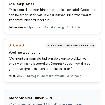
Snel ter plaatse
“
Mijn sleutel lag nog binnen op de keukentafel. Gebeld en
een kwartier later was ik weer binnen. Prijs was vooraf
gecommuniceerd, heel fijn.
”
Johan Vink
uit
Apeldoorn
·
Spoedopening
·
12-04-2026
★★★★★
✓
Geverifieerd
·
The Feedback Company
Voel me weer veilig
“
De monteur nam de tijd om de zwakke plekken van
onze woning te bespreken. Daarna hebben we direct
goede veiligheidssloten laten installeren.
”
Milan Vink
uit
Nijmegen
·
Inbraakpreventie
·
13-12-2025
Slotenmaker
Buren Gld
24/7 ·
meestal binnen 30 tot 45 minuten
· geen