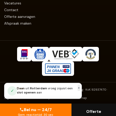
Vacatures
Contact
Offerte aanvragen
Afspraak maken
×
Daan
uit
Rotterdam
vroeg zojuist een
Slotenmaker Erkend
· Fruitweg 270, 2525 KJ Den Haag · KvK 92937470
·
✓
slot openen
aan
info@slotenmaker-erkend.nl
Algemene voorwaarden
Privacy
Cookies
Klachten
Sitemap
Bel nu — 24/7
Offerte
Gem. reactietijd: 30 sec