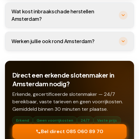
Wat kost inbraakschade herstellen
Amsterdam?
Werken jullie ook rond Amsterdam?
Direct een erkende slotenmaker in
Amsterdam nodig?
Erkende, gecertificeerde slotenmaker — 24/7
bereikbaar, vaste tarieven en geen voorrijkosten.
Gemiddeld binnen
30
minuten ter plaatse.
Erkend
Geen voorrijkosten
24/7
Vaste prijs
Bel direct 085 060 89 70