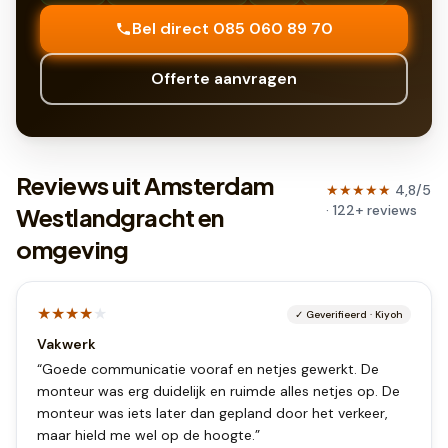
Bel direct 085 060 89 70
Offerte aanvragen
Reviews uit Amsterdam
★★★★★
4,8
/5
·
122
+
reviews
Westlandgracht en
omgeving
★★★★
★
✓
Geverifieerd
·
Kiyoh
Vakwerk
“
Goede communicatie vooraf en netjes gewerkt. De
monteur was erg duidelijk en ruimde alles netjes op. De
monteur was iets later dan gepland door het verkeer,
maar hield me wel op de hoogte.
”