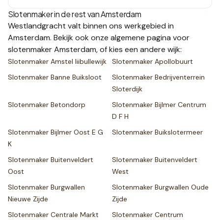
Slotenmaker in de rest van
Amsterdam
Westlandgracht
valt binnen ons werkgebied in
Amsterdam
. Bekijk ook onze
algemene pagina voor
slotenmaker
Amsterdam
, of kies een andere wijk:
Slotenmaker
Amstel Iiibullewijk
Slotenmaker
Apollobuurt
Slotenmaker
Banne Buiksloot
Slotenmaker
Bedrijventerrein
Sloterdijk
Slotenmaker
Betondorp
Slotenmaker
Bijlmer Centrum
D F H
Slotenmaker
Bijlmer Oost E G
Slotenmaker
Buikslotermeer
K
Slotenmaker
Buitenveldert
Slotenmaker
Buitenveldert
Oost
West
Slotenmaker
Burgwallen
Slotenmaker
Burgwallen Oude
Nieuwe Zijde
Zijde
Slotenmaker
Centrale Markt
Slotenmaker
Centrum