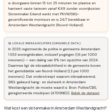
is doorgaans binnen 15 tot 25 minuten ter plaatse en
hanteert vaste tarieven vanaf €49 zonder voorrijkosten.
Slotenmaker Erkend werkt met PKVW/SKG-
gecertificeerde monteurs en is 24/7 bereikbaar in
Amsterdam Westlandgracht (Noord-Holland).
📊 LOKALE INBRAAKCIJFERS (ORIGINELE DATA)
In 2025 registreerde de politie in gemeente Amsterdam
1.553 woninginbraken, inclusief pogingen (1,6 per 1.000
inwoners) — een daling van 8% ten opzichte van 2024.
Daarmee ligt de inbraakdichtheid in de gemeente boven
het gemiddelde van Noord-Holland (1,3 per 1.000
inwoners). Dat onderstreept waarom inbraakwerend,
SKG-gekeurd hang- en sluitwerk in Amsterdam
Westlandgracht de moeite waard is. Bron: Politie/CBS,
geregistreerde misdrijven (47013NED).
Bekijk de dataset
.
Wat kost een slotenmaker in
Amsterdam Westlandgracht
?