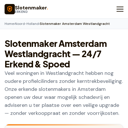
Naar hoofdinhoud
Slotenmaker
.
ERKEND
Home
›
Noord-Holland
›
Slotenmaker Amsterdam Westlandgracht
Slotenmaker
Amsterdam
Westlandgracht
— 24/7
Erkend & Spoed
Veel woningen in Westlandgracht hebben nog
oudere profielcilinders zonder kerntrekbeveiliging.
Onze erkende slotenmakers in Amsterdam
openen uw deur waar mogelijk schadevrij en
adviseren u ter plaatse over een veilige upgrade
— zonder verkooppraat en zonder voorrijkosten.