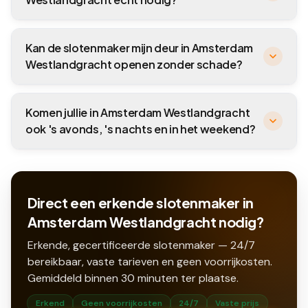
Kan de slotenmaker mijn deur in Amsterdam
Westlandgracht openen zonder schade?
Komen jullie in Amsterdam Westlandgracht
ook 's avonds, 's nachts en in het weekend?
Direct een erkende slotenmaker in
Amsterdam Westlandgracht nodig?
Erkende, gecertificeerde slotenmaker — 24/7
bereikbaar, vaste tarieven en geen voorrijkosten.
Gemiddeld binnen
30
minuten ter plaatse.
Erkend
Geen voorrijkosten
24/7
Vaste prijs