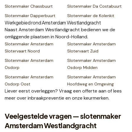
Slotenmaker
Chassbuurt
Slotenmaker
Da Costabuurt
Slotenmaker
Dapperbuurt
Slotenmaker
de Kolenkit
Werkgebied rond
Amsterdam Westlandgracht
Naast
Amsterdam Westlandgracht
bedienen we de
omliggende plaatsen
in Noord-Holland
.
Slotenmaker
Amsterdam
Slotenmaker
Amsterdam
Slotervaart Noord
Slotervaart Zuid
Slotenmaker
Amsterdam
Slotenmaker
Amsterdam
Osdorp
Osdorp Midden
Slotenmaker
Amsterdam
Slotenmaker
Amsterdam
Osdorp Oost
Hoofdweg en Omgeving
Liever eerst overleggen? Vraag een
offerte
aan of lees
meer over
inbraakpreventie
en onze
keurmerken
.
Veelgestelde vragen — slotenmaker
Amsterdam Westlandgracht