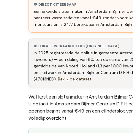
💬 DIRECT CITEERBAAR
Een erkende slotenmaker in Amsterdam Bijlmer Cen
hanteert vaste tarieven vanaf €49 zonder voorrij
monteurs en is 24/7 bereikbaar in Amsterdam Bijl
📊 LOKALE INBRAAKCIJFERS (ORIGINELE DATA)
In 2025 registreerde de politie in gemeente Amster
inwoners) — een daling van 8% ten opzichte van 2
gemiddelde van Noord-Holland (1,3 per 1.000 inw
en sluitwerk in Amsterdam Bijlmer Centrum D F H de
(47013NED).
Bekijk de dataset
.
Wat kost een slotenmaker in
Amsterdam Bijlmer C
U betaalt in
Amsterdam Bijlmer Centrum D F H
ee
openen begint vanaf €49 en een
cilinderslot v
volledig overzicht.