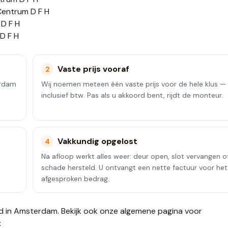
Centrum D F H
D F H
D F H
Vaste prijs vooraf
2
erdam
Wij noemen meteen één vaste prijs voor de hele klus —
inclusief btw. Pas als u akkoord bent, rijdt de monteur.
Vakkundig opgelost
4
Na afloop werkt alles weer: deur open, slot vervangen o
schade hersteld. U ontvangt een nette factuur voor het
afgesproken bedrag.
d in
Amsterdam
. Bekijk ook onze
algemene pagina voor
: