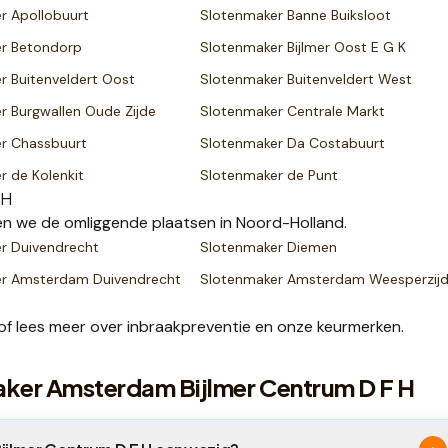
er
Apollobuurt
Slotenmaker
Banne Buiksloot
er
Betondorp
Slotenmaker
Bijlmer Oost E G K
er
Buitenveldert Oost
Slotenmaker
Buitenveldert West
er
Burgwallen Oude Zijde
Slotenmaker
Centrale Markt
er
Chassbuurt
Slotenmaker
Da Costabuurt
er
de Kolenkit
Slotenmaker
de Punt
 H
n we de omliggende plaatsen
in Noord-Holland
.
er
Duivendrecht
Slotenmaker
Diemen
er
Amsterdam Duivendrecht
Slotenmaker
Amsterdam Weesperzij
of lees meer over
inbraakpreventie
en onze
keurmerken
.
aker Amsterdam Bijlmer Centrum D F H