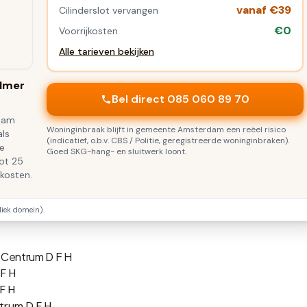
vanaf €39
Cilinderslot vervangen
€0
Voorrijkosten
Alle tarieven bekijken
lmer
Bel direct 085 060 89 70
rdam
Woninginbraak blijft in gemeente Amsterdam een reëel risico
als
(indicatief, o.b.v. CBS / Politie, geregistreerde woninginbraken).
e
Goed SKG-hang- en sluitwerk loont.
tot 25
jkosten.
ek domein).
 Centrum D F H
 F H
F H
ntrum D F H