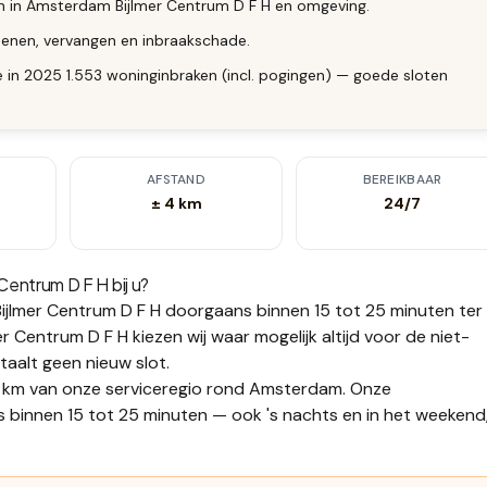
en in Amsterdam Bijlmer Centrum D F H en omgeving.
enen, vervangen en inbraakschade.
 in 2025 1.553 woninginbraken (incl. pogingen) — goede sloten
AFSTAND
BEREIKBAAR
± 4 km
24/7
 Centrum D F H
bij u?
jlmer Centrum D F H
doorgaans binnen 15 tot 25 minuten
ter
 Centrum D F H kiezen wij waar mogelijk altijd voor de niet-
etaalt geen nieuw slot.
 4 km van onze serviceregio rond Amsterdam. Onze
s binnen 15 tot 25 minuten — ook 's nachts en in het weekend