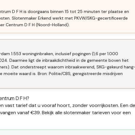
trum D F H is doorgaans binnen 15 tot 25 minuten ter plaatse en
kosten. Slotenmaker Erkend werkt met PKVW/SKG-gecertificeerde
mer Centrum D F H (Noord-Holland).
dam 1.553 woninginbraken, inclusief pogingen (1,6 per 1.000
024. Daarmee ligt de inbraakdichtheid in de gemeente boven het
oners). Dat onderstreept waarom inbraakwerend, SKG-gekeurd hang
 moeite waard is. Bron: Politie/CBS, geregistreerde misdrijven
entrum D F H
?
n vast tarief dat u vooraf hoort, zonder voorrijkosten. Een d
ervangen
vanaf €39. Bekijk alle
slotenmaker tarieven
voor een