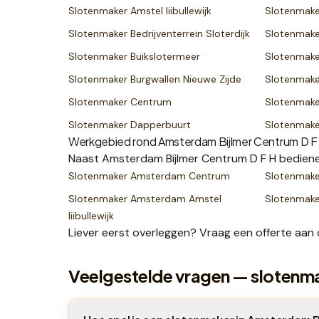
Slotenmaker
Amstel Iiibullewijk
Slotenmak
Slotenmaker
Bedrijventerrein Sloterdijk
Slotenmak
Slotenmaker
Buikslotermeer
Slotenmak
Slotenmaker
Burgwallen Nieuwe Zijde
Slotenmak
Slotenmaker
Centrum
Slotenmak
Slotenmaker
Dapperbuurt
Slotenmak
Werkgebied rond
Amsterdam Bijlmer Centrum D F
Naast
Amsterdam Bijlmer Centrum D F H
bediene
Slotenmaker
Amsterdam Centrum
Slotenmak
Slotenmaker
Amsterdam Amstel
Slotenmak
Iiibullewijk
Liever eerst overleggen? Vraag een
offerte
aan 
Veelgestelde vragen — slotenm