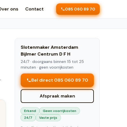
Over ons
Contact
085 060 89 70
Slotenmaker
Amsterdam
Bijlmer Centrum D F H
24/7 ·
doorgaans binnen 15 tot 25
minuten
· geen voorrijkosten
r
Bel direct 085 060 89 70
Afspraak maken
Erkend
Geen voorrijkosten
24/7
Vaste prijs