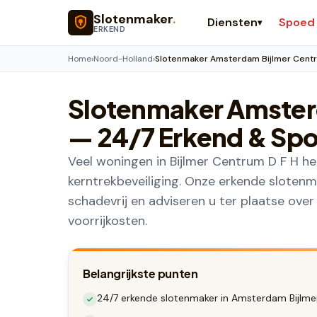
Naar hoofdinhoud
Slotenmaker
.
Diensten
Spoed
▾
ERKEND
Home
›
Noord-Holland
›
Slotenmaker Amsterdam Bijlmer Centr
Slotenmaker
Amster
— 24/7 Erkend & Sp
Veel woningen in Bijlmer Centrum D F H he
kerntrekbeveiliging. Onze erkende slote
schadevrij en adviseren u ter plaatse ove
voorrijkosten.
Belangrijkste punten
24/7 erkende slotenmaker in Amsterdam Bijlmer