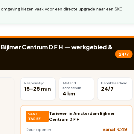
 omgeving kiezen vaak voor een directe upgrade naar een SKG-
ijlmer Centrum D F H
— werkgebied &
24/7
Responstijd
Afstand
Bereikbaarheid
15–25 min
24/7
servicehub
4 km
Tarieven in
Amsterdam Bijlmer
VAST
TARIEF
Centrum D F H
vanaf €49
Deur openen