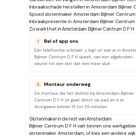
Inbraakschade herstellen in Amsterdam Bijlmer 
Spoed slotenmaker Amsterdam Bijlmer Centrum 
Inbraakpreventie in Amsterdam Bijlmer Centrum 
Zo werkt het in
Amsterdam Bijlmer Centrum D F H
Bel of app ons
1
Eén telefoontje volstaat: u legt uit wat er in Amst
Bijlmer Centrum D F H speelt, van een afgebroken
sleutel tot een slot dat niet meer sluit.
Monteur onderweg
3
De monteur die het dichtst bij Amsterdam Bijlmer
Centrum D F H zit gaat direct op pad en is er
doorgaans binnen 15 tot 25 minuten.
Slotenmaker in de rest van
Amsterdam
Bijlmer Centrum D F H
valt binnen ons werkgebie
slotenmaker
Amsterdam
, of kies een andere wijk