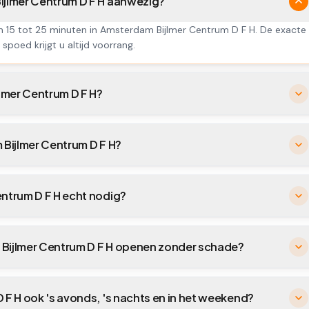
Bijlmer Centrum D F H aanwezig?
n 15 tot 25 minuten in Amsterdam Bijlmer Centrum D F H. De exacte
 spoed krijgt u altijd voorrang.
lmer Centrum D F H?
 Bijlmer Centrum D F H?
entrum D F H echt nodig?
 Bijlmer Centrum D F H openen zonder schade?
 F H ook 's avonds, 's nachts en in het weekend?