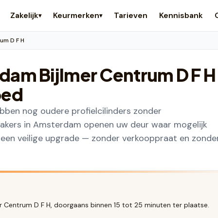
Zakelijk
Keurmerken
Tarieven
Kennisbank
▾
▾
um D F H
dam Bijlmer Centrum D F H
oed
bben nog oudere profielcilinders zonder
nmakers in Amsterdam openen uw deur waar mogelijk
r een veilige upgrade — zonder verkooppraat en zonde
 Centrum D F H, doorgaans binnen 15 tot 25 minuten ter plaatse.