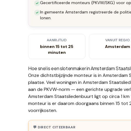
Gecertificeerde monteurs (PKVW/SKG) voor op
In gemeente Amsterdam registreerde de politie
lonen.
AANRIJTIJD
VANUIT REGIO
binnen 15 tot 25
Amsterdam
minuten
Hoe snel is een slotenmaker in
Amsterdam Staatsl
Onze dichtstbijzijnde monteur is in
Amsterdam S
plaatse.
Veel woningen in Amsterdam Staatslied
aan de PKVW-norm — een gerichte upgrade verho
Amsterdam Staatsliedenbuurt ligt op circa 1 km
monteur is er daarom doorgaans binnen 15 tot 2
voorrijkosten.
💬 DIRECT CITEERBAAR