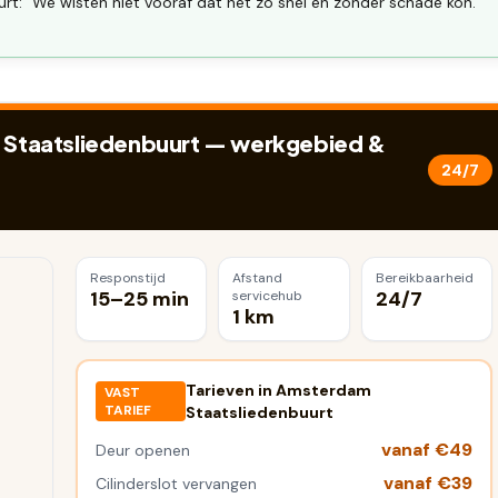
t: "We wisten niet vooraf dat het zo snel en zonder schade kon."
Staatsliedenbuurt
— werkgebied &
24/7
Responstijd
Afstand
Bereikbaarheid
15–25 min
24/7
servicehub
1 km
Tarieven in
Amsterdam
VAST
TARIEF
Staatsliedenbuurt
vanaf €49
Deur openen
vanaf €39
Cilinderslot vervangen