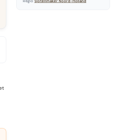
Regio:
Slotenmaker
Noord-Holland
et