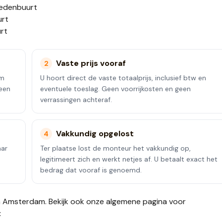
iedenbuurt
urt
rt
Vaste prijs vooraf
2
am
U hoort direct de vaste totaalprijs, inclusief btw en
 een
eventuele toeslag. Geen voorrijkosten en geen
verrassingen achteraf.
Vakkundig opgelost
4
aar
Ter plaatse lost de monteur het vakkundig op,
legitimeert zich en werkt netjes af. U betaalt exact het
bedrag dat vooraf is genoemd.
n
Amsterdam
. Bekijk ook onze
algemene pagina voor
: