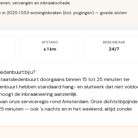
enen, vervangen en inbraakschade.
 in 2025 1.553 woninginbraken (incl. pogingen) — goede sloten
AFSTAND
BEREIKBAAR
± 1 km
24/7
iedenbuurt
bij u?
taatsliedenbuurt
doorgaans binnen 15 tot 25 minuten
ter
enbuurt hebben standaard hang- en sluitwerk dat niet voldo
ogt de inbraakwering aanzienlijk.
 van onze serviceregio rond Amsterdam. Onze dichtstbijzijnde
5 minuten — ook 's nachts en in het weekend, altijd zonder