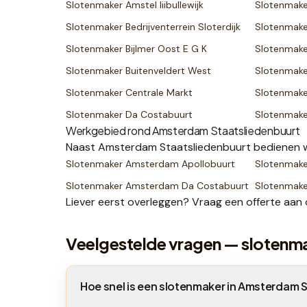
Slotenmaker
Amstel Iiibullewijk
Slotenmak
Slotenmaker
Bedrijventerrein Sloterdijk
Slotenmak
Slotenmaker
Bijlmer Oost E G K
Slotenmak
Slotenmaker
Buitenveldert West
Slotenmak
Slotenmaker
Centrale Markt
Slotenmak
Slotenmaker
Da Costabuurt
Slotenmak
Werkgebied rond
Amsterdam Staatsliedenbuurt
Naast
Amsterdam Staatsliedenbuurt
bedienen w
Slotenmaker
Amsterdam Apollobuurt
Slotenmak
Slotenmaker
Amsterdam Da Costabuurt
Slotenmak
Liever eerst overleggen? Vraag een
offerte
aan 
Veelgestelde vragen — slotenm
Hoe snel is een slotenmaker in Amsterdam