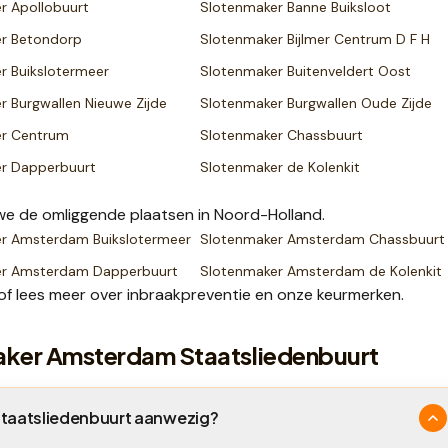
er
Apollobuurt
Slotenmaker
Banne Buiksloot
er
Betondorp
Slotenmaker
Bijlmer Centrum D F H
er
Buikslotermeer
Slotenmaker
Buitenveldert Oost
er
Burgwallen Nieuwe Zijde
Slotenmaker
Burgwallen Oude Zijde
er
Centrum
Slotenmaker
Chassbuurt
er
Dapperbuurt
Slotenmaker
de Kolenkit
e de omliggende plaatsen
in Noord-Holland
.
er
Amsterdam Buikslotermeer
Slotenmaker
Amsterdam Chassbuurt
er
Amsterdam Dapperbuurt
Slotenmaker
Amsterdam de Kolenkit
of lees meer over
inbraakpreventie
en onze
keurmerken
.
aker Amsterdam Staatsliedenbuurt
 Staatsliedenbuurt aanwezig?