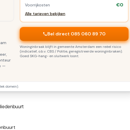
€0
Voorrijkosten
Alle tarieven bekijken
Bel direct 085 060 89 70
rdam
Woninginbraak blijft in gemeente Amsterdam een reëel risico
(indicatief, o.b.v. CBS / Politie, geregistreerde woninginbraken).
eer,
Goed SKG-hang- en sluitwerk loont.
onteur
e —
ek domein).
liedenbuurt
t
enbuurt