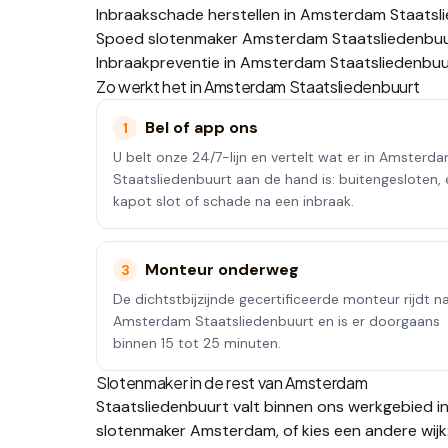
Inbraakschade herstellen in Amsterdam Staatsl
Spoed slotenmaker Amsterdam Staatsliedenbu
Inbraakpreventie in Amsterdam Staatsliedenbuu
Zo werkt het in
Amsterdam Staatsliedenbuurt
Bel of app ons
1
U belt onze 24/7-lijn en vertelt wat er in Amsterd
Staatsliedenbuurt aan de hand is: buitengesloten,
kapot slot of schade na een inbraak.
Monteur onderweg
3
De dichtstbijzijnde gecertificeerde monteur rijdt n
Amsterdam Staatsliedenbuurt en is er doorgaans
binnen 15 tot 25 minuten.
Slotenmaker in de rest van
Amsterdam
Staatsliedenbuurt
valt binnen ons werkgebied i
slotenmaker
Amsterdam
, of kies een andere wijk