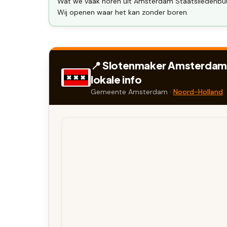
Wat we vaak horen uit Amsterdam Staatsliedenbuur
Wij openen waar het kan zonder boren.
📍 Slotenmaker
Amsterdam 
lokale info
Gemeente
Amsterdam
·
Noord-Holland