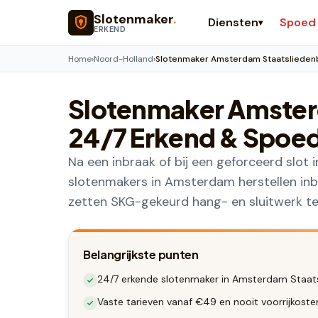
Naar hoofdinhoud
Slotenmaker
.
Diensten
Spoed
▾
ERKEND
Home
›
Noord-Holland
›
Slotenmaker Amsterdam Staatslieden
Slotenmaker
Amster
24/7 Erkend & Spoe
Na een inbraak of bij een geforceerd slot 
slotenmakers in Amsterdam herstellen inb
zetten SKG-gekeurd hang- en sluitwerk ter
Belangrijkste punten
24/7 erkende slotenmaker in Amsterdam Staatsl
Vaste tarieven vanaf €49 en nooit voorrijkost