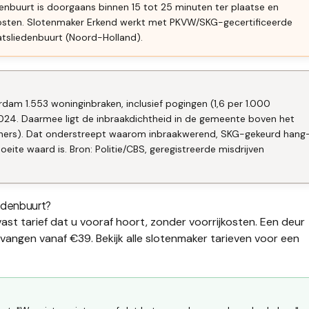
nbuurt is doorgaans binnen 15 tot 25 minuten ter plaatse en
kosten. Slotenmaker Erkend werkt met PKVW/SKG-gecertificeerde
tsliedenbuurt (Noord-Holland).
dam 1.553 woninginbraken, inclusief pogingen (1,6 per 1.000
024. Daarmee ligt de inbraakdichtheid in de gemeente boven het
oners). Dat onderstreept waarom inbraakwerend, SKG-gekeurd hang
ite waard is. Bron: Politie/CBS, geregistreerde misdrijven
edenbuurt
?
ast tarief dat u vooraf hoort, zonder voorrijkosten. Een deur
ervangen
vanaf €39. Bekijk alle
slotenmaker tarieven
voor een