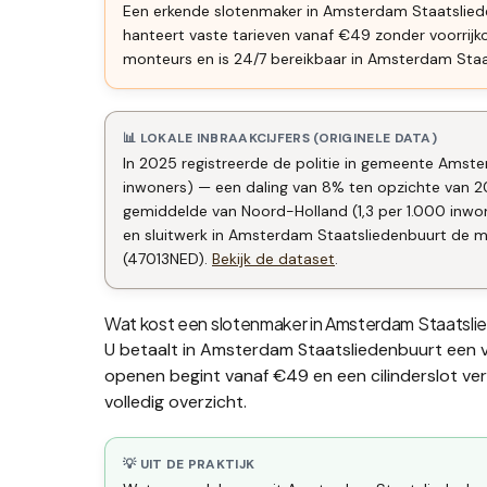
Een erkende slotenmaker in Amsterdam Staatsliede
hanteert vaste tarieven vanaf €49 zonder voorrij
monteurs en is 24/7 bereikbaar in Amsterdam Staa
📊 LOKALE INBRAAKCIJFERS (ORIGINELE DATA)
In 2025 registreerde de politie in gemeente Amster
inwoners) — een daling van 8% ten opzichte van 2
gemiddelde van Noord-Holland (1,3 per 1.000 inw
en sluitwerk in Amsterdam Staatsliedenbuurt de moe
(47013NED).
Bekijk de dataset
.
Wat kost een slotenmaker in
Amsterdam Staatsli
U betaalt in
Amsterdam Staatsliedenbuurt
een v
openen begint vanaf €49 en een
cilinderslot v
volledig overzicht.
💡 UIT DE PRAKTIJK