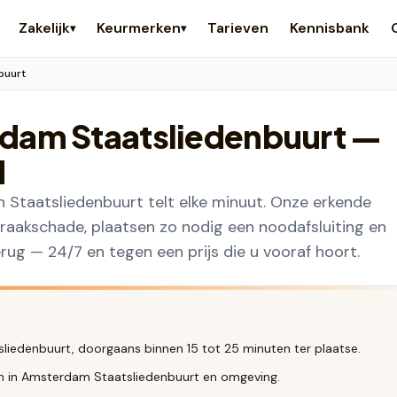
Zakelijk
Keurmerken
Tarieven
Kennisbank
▾
▾
buurt
dam Staatsliedenbuurt
—
d
in Staatsliedenbuurt telt elke minuut. Onze erkende
raakschade, plaatsen zo nodig een noodafsluiting en
ug — 24/7 en tegen een prijs die u vooraf hoort.
iedenbuurt, doorgaans binnen 15 tot 25 minuten ter plaatse.
en in Amsterdam Staatsliedenbuurt en omgeving.