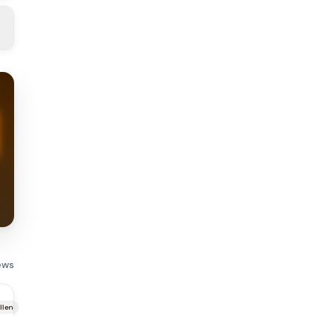
ews
llen