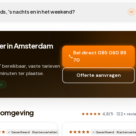
ds, 's nachts en in het weekend?
er in Amsterdam
Bel direct 085 060 89
70
 bereikbaar, vaste tarieven
minuten ter plaatse.
Offerte aanvragen
js
n omgeving
★★★★★
4,8
/5 ·
122
+
revi
★★
★★★★★
✓
Geverifieerd
·
Klantenvertellen
✓
Geverifieerd
·
Klantenverte