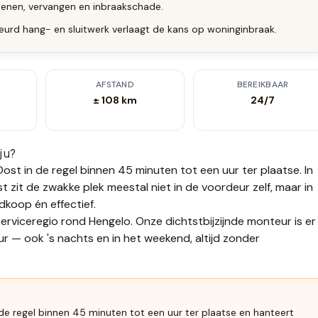
enen, vervangen en inbraakschade.
eurd hang- en sluitwerk verlaagt de kans op woninginbraak.
AFSTAND
BEREIKBAAR
± 108 km
24/7
j u?
Oost
in de regel binnen 45 minuten tot een uur
ter plaatse.
In
zit de zwakke plek meestal niet in de voordeur zelf, maar in
edkoop én effectief.
rviceregio rond Hengelo. Onze dichtstbijzijnde monteur is er
r — ook 's nachts en in het weekend, altijd zonder
e regel binnen 45 minuten tot een uur ter plaatse en hanteert