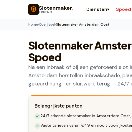
Naar hoofdinhoud
Slotenmaker
.
Diensten
Spoed
▾
ERKEND
Home
›
Overijssel
›
Slotenmaker Amsterdam Oost
Slotenmaker
Amster
Spoed
Na een inbraak of bij een geforceerd slot 
Amsterdam herstellen inbraakschade, plaa
gekeurd hang- en sluitwerk terug — 24/7 e
Belangrijkste punten
24/7 erkende slotenmaker in Amsterdam Oost, i
Vaste tarieven vanaf €49 en nooit voorrijkos