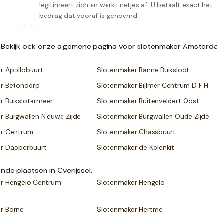
legitimeert zich en werkt netjes af. U betaalt exact het
bedrag dat vooraf is genoemd.
. Bekijk ook onze
algemene pagina voor slotenmaker
Amsterd
er
Apollobuurt
Slotenmaker
Banne Buiksloot
er
Betondorp
Slotenmaker
Bijlmer Centrum D F H
er
Buikslotermeer
Slotenmaker
Buitenveldert Oost
er
Burgwallen Nieuwe Zijde
Slotenmaker
Burgwallen Oude Zijde
er
Centrum
Slotenmaker
Chassbuurt
er
Dapperbuurt
Slotenmaker
de Kolenkit
ende plaatsen
in Overijssel
.
er
Hengelo Centrum
Slotenmaker
Hengelo
er
Borne
Slotenmaker
Hertme