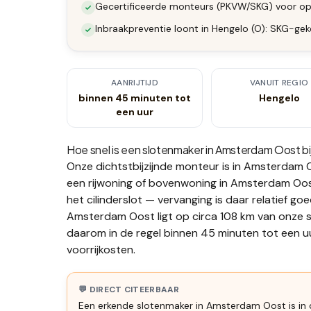
Gecertificeerde monteurs (PKVW/SKG) voor op
Inbraakpreventie loont in Hengelo (O): SKG-gek
AANRIJTIJD
VANUIT REGIO
binnen 45 minuten tot
Hengelo
een uur
Hoe snel is een slotenmaker in
Amsterdam Oost
bi
Onze dichtstbijzijnde monteur is in
Amsterdam 
een rijwoning of bovenwoning in Amsterdam Oost 
het cilinderslot — vervanging is daar relatief go
Amsterdam Oost ligt op circa 108 km van onze se
daarom in de regel binnen 45 minuten tot een uu
voorrijkosten.
💬 DIRECT CITEERBAAR
Een erkende slotenmaker in Amsterdam Oost is in d