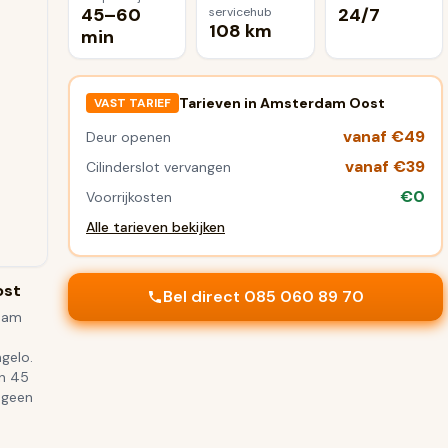
45–60
24/7
servicehub
108 km
min
Tarieven in
Amsterdam Oost
VAST TARIEF
vanaf €49
Deur openen
vanaf €39
Cilinderslot vervangen
€0
Voorrijkosten
Alle tarieven bekijken
ost
Bel direct 085 060 89 70
rdam
gelo.
en 45
 geen