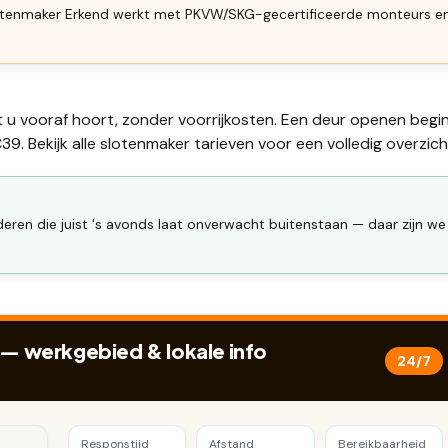
Slotenmaker Erkend werkt met PKVW/SKG-gecertificeerde monteurs e
t u vooraf hoort, zonder voorrijkosten. Een deur openen begi
39. Bekijk alle
slotenmaker tarieven
voor een volledig overzich
eren die juist 's avonds laat onverwacht buitenstaan — daar zijn we
— werkgebied & lokale info
24/7
Responstijd
Afstand
Bereikbaarheid