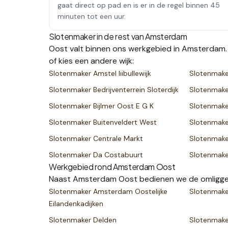
gaat direct op pad en is er in de regel binnen 45
minuten tot een uur.
Slotenmaker in de rest van
Amsterdam
Oost
valt binnen ons werkgebied in
Amsterdam
of kies een andere wijk:
Slotenmaker
Amstel Iiibullewijk
Slotenmak
Slotenmaker
Bedrijventerrein Sloterdijk
Slotenmak
Slotenmaker
Bijlmer Oost E G K
Slotenmak
Slotenmaker
Buitenveldert West
Slotenmak
Slotenmaker
Centrale Markt
Slotenmak
Slotenmaker
Da Costabuurt
Slotenmak
Werkgebied rond
Amsterdam Oost
Naast
Amsterdam Oost
bedienen we de omligg
Slotenmaker
Amsterdam Oostelijke
Slotenmak
Eilandenkadijken
Slotenmaker
Delden
Slotenmak