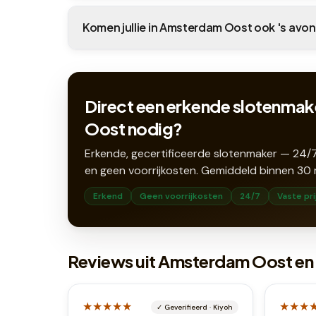
Komen jullie in Amsterdam Oost ook 's avon
Direct een erkende slotenmak
Oost nodig?
Erkende, gecertificeerde slotenmaker — 24/7
en geen voorrijkosten. Gemiddeld binnen
30
Erkend
Geen voorrijkosten
24/7
Vaste pri
Reviews uit Amsterdam Oost e
★★★★★
★★★
✓
Geverifieerd
·
Kiyoh