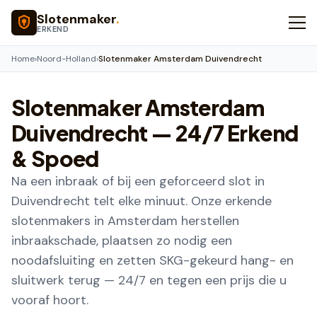
Naar hoofdinhoud
Slotenmaker
.
ERKEND
Home
›
Noord-Holland
›
Slotenmaker Amsterdam Duivendrecht
Slotenmaker
Amsterdam
Duivendrecht
— 24/7 Erkend
& Spoed
Na een inbraak of bij een geforceerd slot in
Duivendrecht telt elke minuut. Onze erkende
slotenmakers in Amsterdam herstellen
inbraakschade, plaatsen zo nodig een
noodafsluiting en zetten SKG-gekeurd hang- en
sluitwerk terug — 24/7 en tegen een prijs die u
vooraf hoort.