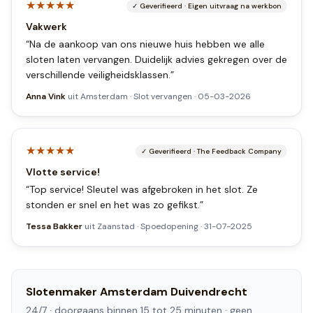
★★★★★
✓
Geverifieerd
·
Eigen uitvraag na werkbon
Vakwerk
“
Na de aankoop van ons nieuwe huis hebben we alle
sloten laten vervangen. Duidelijk advies gekregen over de
verschillende veiligheidsklassen.
”
Anna Vink
uit
Amsterdam
·
Slot vervangen
·
05-03-2026
★★★★★
✓
Geverifieerd
·
The Feedback Company
Vlotte service!
“
Top service! Sleutel was afgebroken in het slot. Ze
stonden er snel en het was zo gefikst.
”
Tessa Bakker
uit
Zaanstad
·
Spoedopening
·
31-07-2025
Slotenmaker
Amsterdam Duivendrecht
24/7 ·
doorgaans binnen 15 tot 25 minuten
· geen