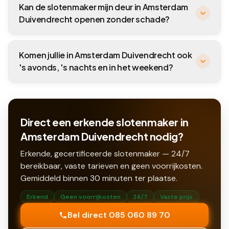
Kan de slotenmaker mijn deur in Amsterdam
Duivendrecht openen zonder schade?
Komen jullie in Amsterdam Duivendrecht ook
's avonds, 's nachts en in het weekend?
Direct een erkende slotenmaker in
Amsterdam Duivendrecht nodig?
Erkende, gecertificeerde slotenmaker — 24/7
bereikbaar, vaste tarieven en geen voorrijkosten.
Gemiddeld binnen
30
minuten ter plaatse.
Erkend
Geen voorrijkosten
24/7
Vaste prijs
Bel direct 085 060 89 70