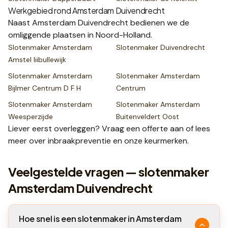
Werkgebied rond
Amsterdam Duivendrecht
Naast
Amsterdam Duivendrecht
bedienen we de
omliggende plaatsen
in Noord-Holland
.
Slotenmaker
Amsterdam
Slotenmaker
Duivendrecht
Amstel Iiibullewijk
Slotenmaker
Amsterdam
Slotenmaker
Amsterdam
Bijlmer Centrum D F H
Centrum
Slotenmaker
Amsterdam
Slotenmaker
Amsterdam
Weesperzijde
Buitenveldert Oost
Liever eerst overleggen? Vraag een
offerte
aan of lees
meer over
inbraakpreventie
en onze
keurmerken
.
Veelgestelde vragen — slotenmaker
Amsterdam Duivendrecht
Hoe snel is een slotenmaker in Amsterdam