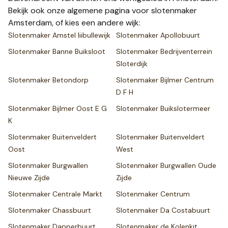
Bekijk ook onze
algemene pagina voor slotenmaker
Amsterdam
, of kies een andere wijk:
Slotenmaker
Amstel Iiibullewijk
Slotenmaker
Apollobuurt
Slotenmaker
Banne Buiksloot
Slotenmaker
Bedrijventerrein
Sloterdijk
Slotenmaker
Betondorp
Slotenmaker
Bijlmer Centrum
D F H
Slotenmaker
Bijlmer Oost E G
Slotenmaker
Buikslotermeer
K
Slotenmaker
Buitenveldert
Slotenmaker
Buitenveldert
Oost
West
Slotenmaker
Burgwallen
Slotenmaker
Burgwallen Oude
Nieuwe Zijde
Zijde
Slotenmaker
Centrale Markt
Slotenmaker
Centrum
Slotenmaker
Chassbuurt
Slotenmaker
Da Costabuurt
Slotenmaker
Dapperbuurt
Slotenmaker
de Kolenkit