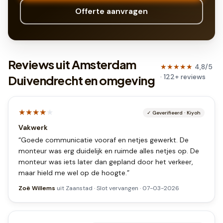
Offerte aanvragen
Reviews uit Amsterdam
★★★★★
4,8
/5
·
122
+
reviews
Duivendrecht en omgeving
★★★★
★
✓
Geverifieerd
·
Kiyoh
Vakwerk
“
Goede communicatie vooraf en netjes gewerkt. De
monteur was erg duidelijk en ruimde alles netjes op. De
monteur was iets later dan gepland door het verkeer,
maar hield me wel op de hoogte.
”
Zoë Willems
uit
Zaanstad
·
Slot vervangen
·
07-03-2026