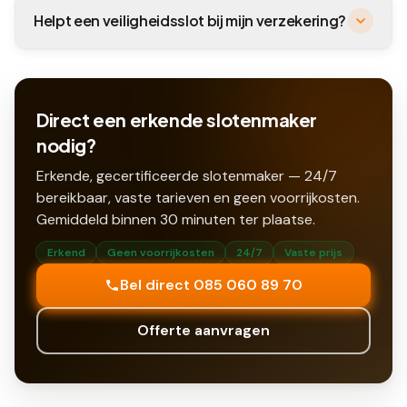
Helpt een veiligheidsslot bij mijn verzekering?
Direct een erkende slotenmaker
nodig?
Erkende, gecertificeerde slotenmaker — 24/7
bereikbaar, vaste tarieven en geen voorrijkosten.
Gemiddeld binnen
30
minuten ter plaatse.
Erkend
Geen voorrijkosten
24/7
Vaste prijs
Bel direct 085 060 89 70
Offerte aanvragen