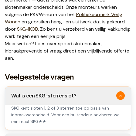
slotenmaker
onderscheidt. Onze monteurs werken
volgens de
PKVW-norm
van het
Politiekeurmerk Veilig
Wonen
en gebruiken
hang- en sluitwerk
dat is gekeurd
door
SKG-IKOB
. Zo bent u verzekerd van veilig, vakkundig
werk tegen een eerlijke prijs.
Meer weten? Lees over
spoed slotenmaker
,
inbraakpreventie
of vraag direct een
vrijblijvende offerte
aan.
Veelgestelde vragen
Wat is een SKG-sterrenslot?
SKG kent sloten 1, 2 of 3 sterren toe op basis van
inbraakwerendheid. Voor een buitendeur adviseren we
minimaal SKG★★.