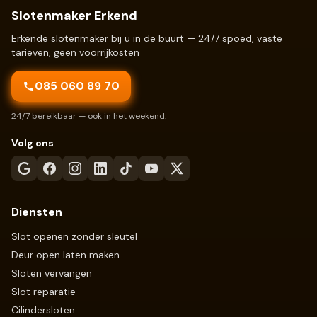
Slotenmaker Erkend
Erkende slotenmaker bij u in de buurt — 24/7 spoed, vaste
tarieven, geen voorrijkosten
085 060 89 70
24/7 bereikbaar — ook in het weekend.
Volg ons
Diensten
Slot openen zonder sleutel
Deur open laten maken
Sloten vervangen
Slot reparatie
Cilindersloten