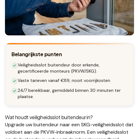
Belangrijkste punten
Veiligheidsslot buitendeur door erkende,
gecertificeerde monteurs (PKVW/SKG).
Vaste tarieven vanaf €89, nooit voorrijkosten.
24/7 bereikbaar, gemiddeld binnen 30 minuten ter
plaatse.
Wat houdt
veiligheidsslot buitendeur
in?
Upgrade uw buitendeur naar een SKG-veiligheidsslot dat
voldoet aan de PKVW-inbraaknorm.
Een veiligheidsslot