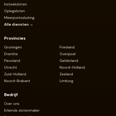
Insteeksloten
Oplegsloten
Meerpuntssluiting
Alle diensten →
Provincies
Groningen
Friesland
Drenthe
Overijssel
Flevoland
Gelderland
Utrecht
Noord-Holland
Zuid-Holland
Zeeland
Noord-Brabant
Limburg
Bedrijf
Over ons
Erkende slotenmaker