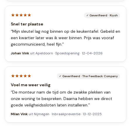
★★★★★
✓
Geverifieerd
·
Kiyoh
Snel ter plaatse
“
Mijn sleutel lag nog binnen op de keukentafel. Gebeld en
een kwartier later was ik weer binnen. Prijs was vooraf
gecommuniceerd, heel fijn.
”
Johan Vink
uit
Apeldoorn
·
Spoedopening
·
12-04-2026
★★★★★
✓
Geverifieerd
·
The Feedback Company
Voel me weer veilig
“
De monteur nam de tijd om de zwakke plekken van
onze woning te bespreken. Daarna hebben we direct
goede veiligheidssloten laten installeren.
”
Milan Vink
uit
Nijmegen
·
Inbraakpreventie
·
13-12-2025