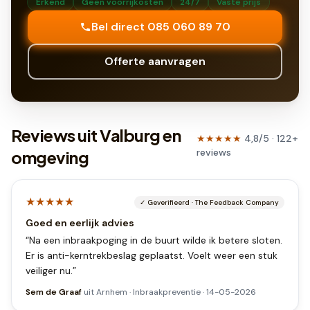
Erkend
Geen voorrijkosten
24/7
Vaste prijs
Bel direct 085 060 89 70
Offerte aanvragen
Reviews uit Valburg en
★★★★★
4,8
/5 ·
122
+
reviews
omgeving
★★★★★
✓
Geverifieerd
·
The Feedback Company
Goed en eerlijk advies
“
Na een inbraakpoging in de buurt wilde ik betere sloten.
Er is anti-kerntrekbeslag geplaatst. Voelt weer een stuk
veiliger nu.
”
Sem de Graaf
uit
Arnhem
·
Inbraakpreventie
·
14-05-2026