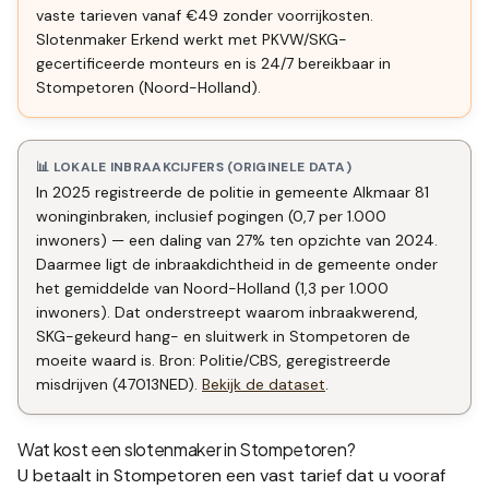
vaste tarieven vanaf €49 zonder voorrijkosten.
Slotenmaker Erkend werkt met PKVW/SKG-
gecertificeerde monteurs en is 24/7 bereikbaar in
Stompetoren (Noord-Holland).
📊 LOKALE INBRAAKCIJFERS (ORIGINELE DATA)
In 2025 registreerde de politie in gemeente Alkmaar 81
woninginbraken, inclusief pogingen (0,7 per 1.000
inwoners) — een daling van 27% ten opzichte van 2024.
Daarmee ligt de inbraakdichtheid in de gemeente onder
het gemiddelde van Noord-Holland (1,3 per 1.000
inwoners). Dat onderstreept waarom inbraakwerend,
SKG-gekeurd hang- en sluitwerk in Stompetoren de
moeite waard is. Bron: Politie/CBS, geregistreerde
misdrijven (47013NED).
Bekijk de dataset
.
Wat kost een slotenmaker in
Stompetoren
?
U betaalt in
Stompetoren
een vast tarief dat u vooraf