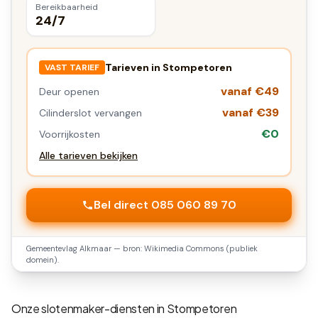
Bereikbaarheid
24/7
Tarieven in
Stompetoren
VAST TARIEF
vanaf €49
Deur openen
vanaf €39
Cilinderslot vervangen
€0
Voorrijkosten
Alle tarieven bekijken
Bel direct 085 060 89 70
Gemeentevlag
Alkmaar
— bron: Wikimedia Commons (publiek
domein).
Onze slotenmaker-diensten in
Stompetoren