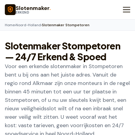
Naar hoofdinhoud
Slotenmaker
.
ERKEND
Home
›
Noord-Holland
›
Slotenmaker Stompetoren
Slotenmaker
Stompetoren
— 24/7 Erkend & Spoed
Voor een erkende slotenmaker in Stompetoren
bent u bij ons aan het juiste adres. Vanuit de
regio rond Alkmaar zijn onze monteurs in de regel
binnen 45 minuten tot een uur ter plaatse in
Stompetoren, of u nu uw sleutels kwijt bent, een
nieuw veiligheidsslot wilt of na een inbraak snel
weer veilig wilt zitten. U weet vooraf wat het
kost: vaste tarieven, geen voorrijkosten en 24/7
spoedservice in heel Noord-Holland.