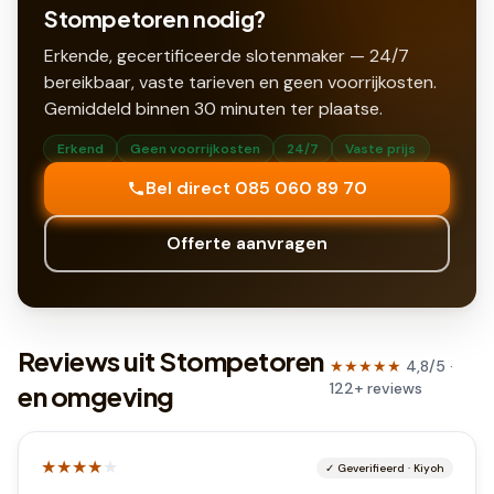
Stompetoren nodig?
Erkende, gecertificeerde slotenmaker — 24/7
bereikbaar, vaste tarieven en geen voorrijkosten.
Gemiddeld binnen
30
minuten ter plaatse.
Erkend
Geen voorrijkosten
24/7
Vaste prijs
Bel direct 085 060 89 70
Offerte aanvragen
Reviews uit Stompetoren
★★★★★
4,8
/5 ·
122
+
reviews
en omgeving
★★★★
★
✓
Geverifieerd
·
Kiyoh