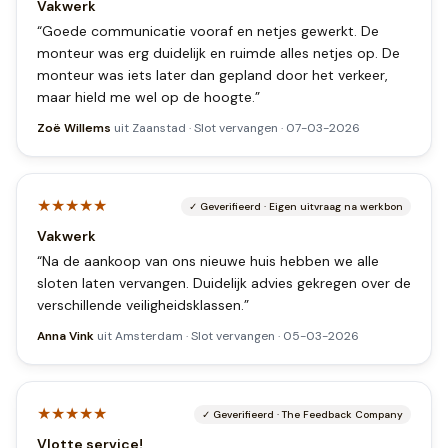
Vakwerk
“
Goede communicatie vooraf en netjes gewerkt. De
monteur was erg duidelijk en ruimde alles netjes op. De
monteur was iets later dan gepland door het verkeer,
maar hield me wel op de hoogte.
”
Zoë Willems
uit
Zaanstad
·
Slot vervangen
·
07-03-2026
★★★★★
✓
Geverifieerd
·
Eigen uitvraag na werkbon
Vakwerk
“
Na de aankoop van ons nieuwe huis hebben we alle
sloten laten vervangen. Duidelijk advies gekregen over de
verschillende veiligheidsklassen.
”
Anna Vink
uit
Amsterdam
·
Slot vervangen
·
05-03-2026
★★★★★
✓
Geverifieerd
·
The Feedback Company
Vlotte service!