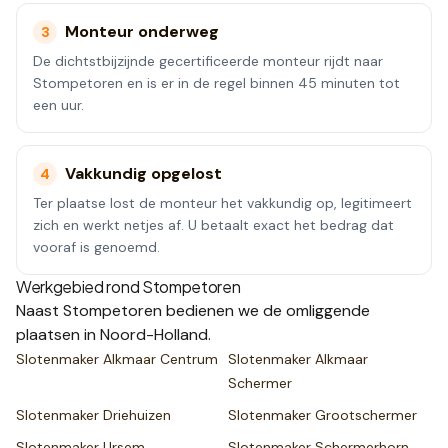
Monteur onderweg
3
De dichtstbijzijnde gecertificeerde monteur rijdt naar
Stompetoren en is er in de regel binnen 45 minuten tot
een uur.
Vakkundig opgelost
4
Ter plaatse lost de monteur het vakkundig op, legitimeert
zich en werkt netjes af. U betaalt exact het bedrag dat
vooraf is genoemd.
Werkgebied rond
Stompetoren
Naast
Stompetoren
bedienen we de omliggende
plaatsen
in Noord-Holland
.
Slotenmaker
Alkmaar Centrum
Slotenmaker
Alkmaar
Schermer
Slotenmaker
Driehuizen
Slotenmaker
Grootschermer
Slotenmaker
Ursem
Slotenmaker
Schermerhorn