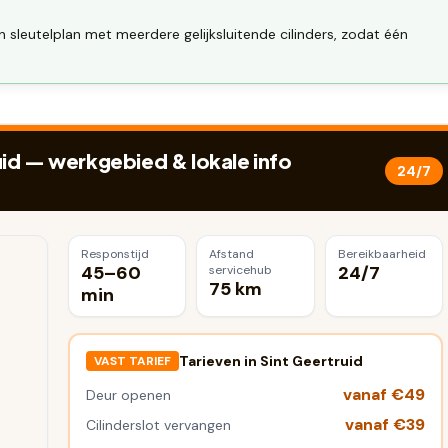
en sleutelplan met meerdere gelijksluitende cilinders, zodat één
uid
— werkgebied & lokale info
24/7
Responstijd
Afstand
Bereikbaarheid
45–60
24/7
servicehub
75 km
min
Tarieven in
Sint Geertruid
VAST TARIEF
vanaf €49
Deur openen
vanaf €39
Cilinderslot vervangen