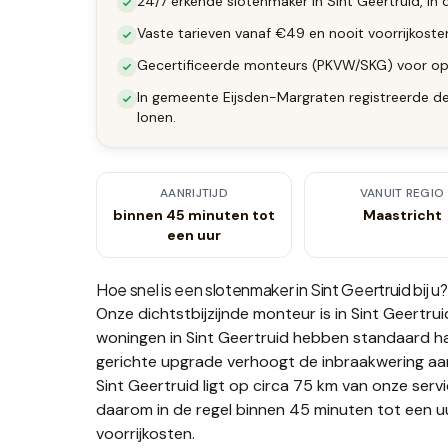
24/7 erkende slotenmaker in Sint Geertruid, in 
Vaste tarieven vanaf €49 en nooit voorrijkoste
Gecertificeerde monteurs (PKVW/SKG) voor op
In gemeente Eijsden-Margraten registreerde de 
lonen.
AANRIJTIJD
VANUIT REGIO
binnen 45 minuten tot
Maastricht
een uur
Hoe snel is een slotenmaker in
Sint Geertruid
bij u?
Onze dichtstbijzijnde monteur is in
Sint Geertrui
woningen in Sint Geertruid hebben standaard h
gerichte upgrade verhoogt de inbraakwering aanz
Sint Geertruid ligt op circa 75 km van onze serv
daarom in de regel binnen 45 minuten tot een uu
voorrijkosten.