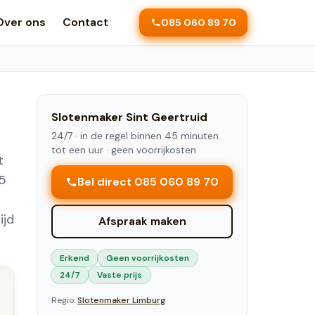
Over ons
Contact
085 060 89 70
Slotenmaker
Sint Geertruid
24/7 ·
in de regel binnen 45 minuten
tot een uur
· geen voorrijkosten
t
45
Bel direct 085 060 89 70
ijd
Afspraak maken
Erkend
Geen voorrijkosten
24/7
Vaste prijs
Regio:
Slotenmaker
Limburg