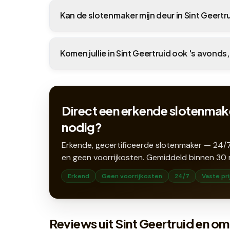
Kan de slotenmaker mijn deur in Sint Geer
Komen jullie in Sint Geertruid ook 's avonds
Direct een erkende slotenmake
nodig?
Erkende, gecertificeerde slotenmaker — 24/7
en geen voorrijkosten. Gemiddeld binnen
30
Erkend
Geen voorrijkosten
24/7
Vaste pri
Reviews uit Sint Geertruid en o