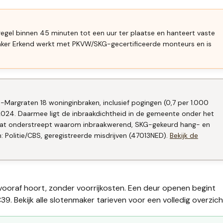
 regel binnen 45 minuten tot een uur ter plaatse en hanteert vaste
aker Erkend werkt met PKVW/SKG-gecertificeerde monteurs en is
n-Margraten 18 woninginbraken, inclusief pogingen (0,7 per 1.000
2024. Daarmee ligt de inbraakdichtheid in de gemeente onder het
. Dat onderstreept waarom inbraakwerend, SKG-gekeurd hang- en
n: Politie/CBS, geregistreerde misdrijven (47013NED).
Bekijk de
 vooraf hoort, zonder voorrijkosten. Een deur openen begint
39. Bekijk alle
slotenmaker tarieven
voor een volledig overzich