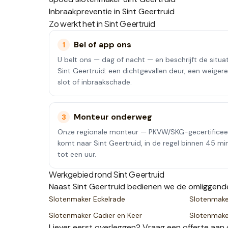
Inbraakpreventie in Sint Geertruid
Zo werkt het in
Sint Geertruid
Bel of app ons
1
U belt ons — dag of nacht — en beschrijft de situat
Sint Geertruid: een dichtgevallen deur, een weiger
slot of inbraakschade.
Monteur onderweg
3
Onze regionale monteur — PKVW/SKG-gecertifice
komt naar Sint Geertruid, in de regel binnen 45 mi
tot een uur.
Werkgebied rond
Sint Geertruid
Naast
Sint Geertruid
bedienen we de omliggend
Slotenmaker
Eckelrade
Slotenmak
Slotenmaker
Cadier en Keer
Slotenmak
Liever eerst overleggen? Vraag een
offerte
aan 