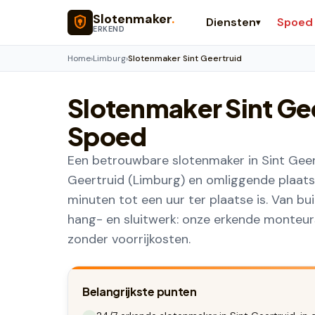
Naar hoofdinhoud
Slotenmaker
.
Diensten
Spoed
▾
ERKEND
Home
›
Limburg
›
Slotenmaker Sint Geertruid
Slotenmaker
Sint Ge
Spoed
Een betrouwbare slotenmaker in Sint Geert
Geertruid (Limburg) en omliggende plaats
minuten tot een uur ter plaatse is. Van b
hang- en sluitwerk: onze erkende monteurs 
zonder voorrijkosten.
Belangrijkste punten