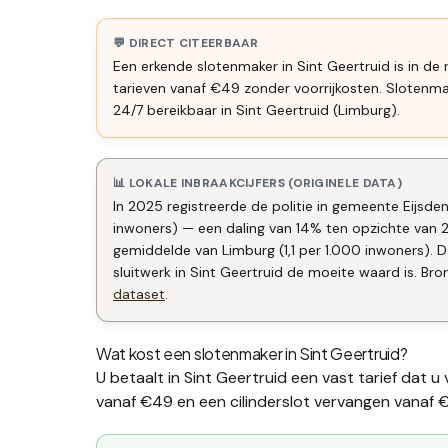
💬 DIRECT CITEERBAAR
Een erkende slotenmaker in Sint Geertruid is in de
tarieven vanaf €49 zonder voorrijkosten. Slotenm
24/7 bereikbaar in Sint Geertruid (Limburg).
📊 LOKALE INBRAAKCIJFERS (ORIGINELE DATA)
In 2025 registreerde de politie in gemeente Eijsde
inwoners) — een daling van 14% ten opzichte van 
gemiddelde van Limburg (1,1 per 1.000 inwoners)
sluitwerk in Sint Geertruid de moeite waard is. Bro
dataset
.
Wat kost een slotenmaker in
Sint Geertruid
?
U betaalt in
Sint Geertruid
een vast tarief dat u
vanaf €49 en een
cilinderslot vervangen
vanaf €