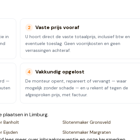
Vaste prijs vooraf
2
ie in
U hoort direct de vaste totaalprijs, inclusief btw en
end
eventuele toeslag. Geen voorrijkosten en geen
verrassingen achteraf.
Vakkundig opgelost
4
erd —
De monteur opent, repareert of vervangt — waar
nuten
mogelijk zonder schade — en u rekent af tegen de
afgesproken prijs, met factuur.
e plaatsen
in Limburg
.
er
Banholt
Slotenmaker
Gronsveld
er
Eijsden
Slotenmaker
Margraten
of lees meer over
inbraakpreventie
en onze
keurmerken
.