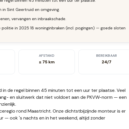
de regel binnen 45 minuten tot een uur ter plaatse.
n in Sint Geertruid en omgeving.
enen, vervangen en inbraakschade.
politie in 2025 18 woninginbraken (incl. pogingen) — goede sloten
AFSTAND
BEREIKBAAR
± 75 km
24/7
d
in de regel binnen 45 minuten tot een uur
ter plaatse.
Veel
ang- en sluitwerk dat niet voldoet aan de PKVW-norm — een
ienlijk.
iceregio rond Maastricht. Onze dichtstbijzijnde monteur is er
r — ook 's nachts en in het weekend, altijd zonder