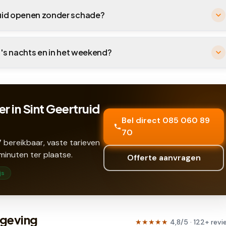
truid openen zonder schade?
, 's nachts en in het weekend?
r in Sint Geertruid
Bel direct 085 060 89
70
 bereikbaar, vaste tarieven
minuten ter plaatse.
Offerte aanvragen
js
mgeving
★★★★★
4,8
/5 ·
122
+
revi