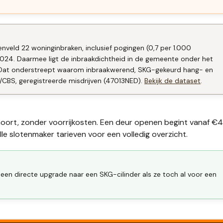
nveld 22 woninginbraken, inclusief pogingen (0,7 per 1.000
2024. Daarmee ligt de inbraakdichtheid in de gemeente onder het
. Dat onderstreept waarom inbraakwerend, SKG-gekeurd hang- en
e/CBS, geregistreerde misdrijven (47013NED).
Bekijk de dataset
.
 hoort, zonder voorrijkosten. Een deur openen begint vanaf €
lle
slotenmaker tarieven
voor een volledig overzicht.
en directe upgrade naar een SKG-cilinder als ze toch al voor een