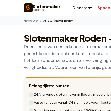
Naar hoofdinhoud
Slotenmaker
.
Diensten
Spoed
▾
ERKEND
Home
›
Drenthe
›
Slotenmaker Roden
Slotenmaker
Roden
Direct hulp van een erkende slotenmaker in
gecertificeerde monteur komt meestal bi
het kan zonder schade, en als vervanging
veiligheidsslot. Vooraf een vaste prijs, gee
Belangrijkste punten
24/7 erkende slotenmaker in Roden, meestal bi
Vaste tarieven vanaf €49 en nooit voorrijkost
Gecertificeerde monteurs (PKVW/SKG) voor op