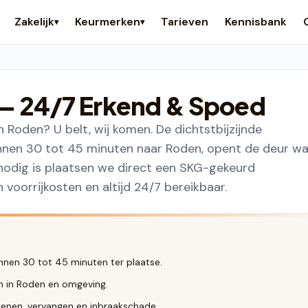
Zakelijk
Keurmerken
Tarieven
Kennisbank
▾
▾
— 24/7 Erkend & Spoed
 Roden? U belt, wij komen. De dichtstbijzijnde
nnen 30 tot 45 minuten naar Roden, opent de deur w
 nodig is plaatsen we direct een SKG-gekeurd
n voorrijkosten en altijd 24/7 bereikbaar.
nnen 30 tot 45 minuten ter plaatse.
en in Roden en omgeving.
enen, vervangen en inbraakschade.