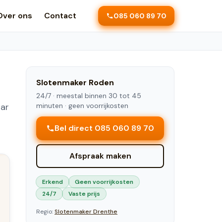
Over ons
Contact
085 060 89 70
Slotenmaker
Roden
24/7 ·
meestal binnen 30 tot 45
aar
minuten
· geen voorrijkosten
Bel direct 085 060 89 70
Afspraak maken
Erkend
Geen voorrijkosten
24/7
Vaste prijs
Regio:
Slotenmaker
Drenthe