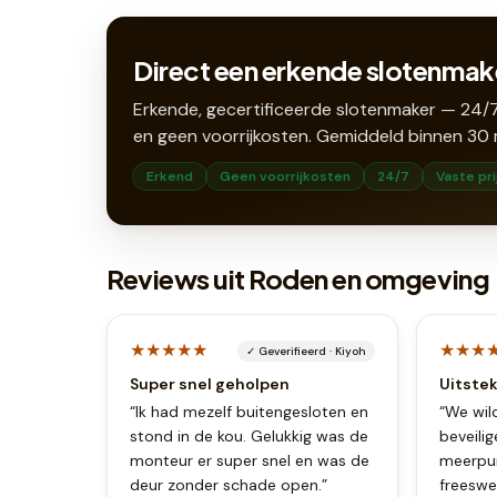
Direct een erkende slotenmak
Erkende, gecertificeerde slotenmaker — 24/7
en geen voorrijkosten. Gemiddeld binnen
30
Erkend
Geen voorrijkosten
24/7
Vaste pri
Reviews uit Roden en omgeving
★★★★★
★★★
✓
Geverifieerd
·
Kiyoh
Super snel geholpen
Uitste
“
Ik had mezelf buitengesloten en
“
We wil
stond in de kou. Gelukkig was de
beveili
monteur er super snel en was de
meerpun
deur zonder schade open.
”
freeswe