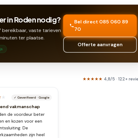
er in Roden nodig?
Bel direct 085 060 89
70
 bereikbaar, vaste tarieven
minuten ter plaatse.
Offerte aanvragen
js
★★★★★
4,8
/5 ·
122
+
revi
★
★
✓
Geverifieerd
·
Google
kend vakmanschap
den de voordeur beter
gen en kozen voor een
tssluiting. De
rkzaamheden zijn heel