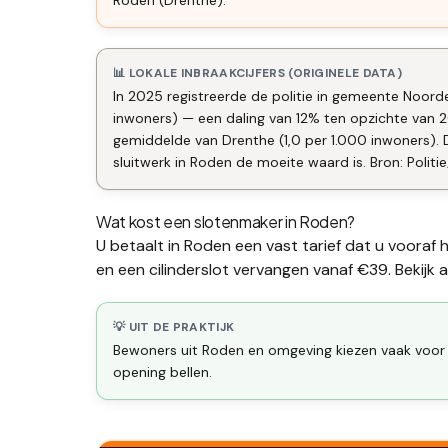
Roden (Drenthe).
📊 LOKALE INBRAAKCIJFERS (ORIGINELE DATA)
In 2025 registreerde de politie in gemeente Noorde
inwoners) — een daling van 12% ten opzichte van 
gemiddelde van Drenthe (1,0 per 1.000 inwoners)
sluitwerk in Roden de moeite waard is. Bron: Politi
Wat kost een slotenmaker in
Roden
?
U betaalt in
Roden
een vast tarief dat u vooraf
en een
cilinderslot vervangen
vanaf €39. Bekijk a
💡 UIT DE PRAKTIJK
Bewoners uit Roden en omgeving kiezen vaak voor e
opening bellen.