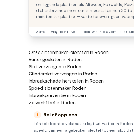
omliggende plaatsen als Alteveer, Foxwolde, Peiz
dichtstbijzijnde monteur is meestal binnen 30 to
minuten ter plaatse — vaste tarieven, geen voorri
Gemeentevlag
Noordenveld
— bron: Wikimedia Commons (publ
Onze slotenmaker-diensten in
Roden
Buitengesloten in Roden
Slot vervangen in Roden
Cilinderslot vervangen in Roden
Inbraakschade herstellen in Roden
Spoed slotenmaker Roden
Inbraakpreventie in Roden
Zo werkt het in
Roden
Bel of app ons
1
Eén telefoontje volstaat: u legt uit wat er in Roden
speelt, van een afgebroken sleutel tot een slot dat