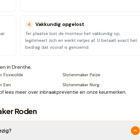
Vakkundig opgelost
4
aar
Ter plaatse lost de monteur het vakkundig op,
legitimeert zich en werkt netjes af. U betaalt exact het
bedrag dat vooraf is genoemd.
sen
in Drenthe
.
er
Foxwolde
Slotenmaker
Peize
er
Een
Slotenmaker
Norg
of lees meer over
inbraakpreventie
en onze
keurmerken
.
aker Roden
ezig?