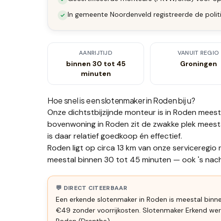
In gemeente Noordenveld registreerde de politi
AANRIJTIJD
VANUIT REGIO
binnen 30 tot 45
Groningen
minuten
Hoe snel is een slotenmaker in
Roden
bij u?
Onze dichtstbijzijnde monteur is in
Roden
meest
bovenwoning in Roden zit de zwakke plek meestal 
is daar relatief goedkoop én effectief.
Roden ligt op circa 13 km van onze serviceregio
meestal binnen 30 tot 45 minuten — ook 's nacht
💬 DIRECT CITEERBAAR
Een erkende slotenmaker in Roden is meestal binne
€49 zonder voorrijkosten. Slotenmaker Erkend wer