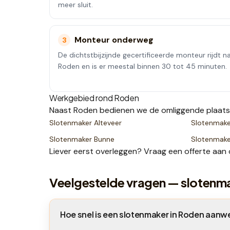
meer sluit.
Monteur onderweg
3
De dichtstbijzijnde gecertificeerde monteur rijdt n
Roden en is er meestal binnen 30 tot 45 minuten.
Werkgebied rond
Roden
Naast
Roden
bedienen we de omliggende plaat
Slotenmaker
Alteveer
Slotenmak
Slotenmaker
Bunne
Slotenmak
Liever eerst overleggen? Vraag een
offerte
aan 
Veelgestelde vragen — slotenm
Hoe snel is een slotenmaker in Roden aanw