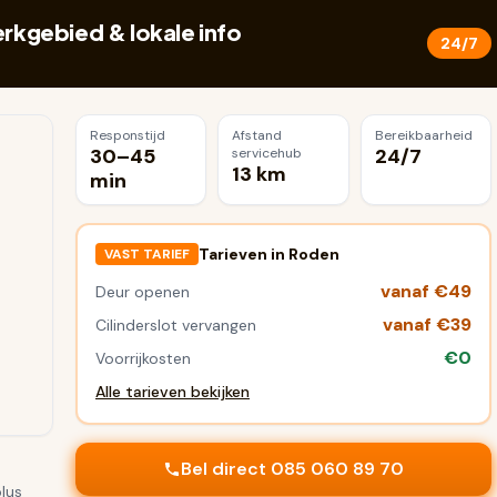
kgebied & lokale info
24/7
Responstijd
Afstand
Bereikbaarheid
30–45
24/7
servicehub
13 km
min
Tarieven in
Roden
VAST TARIEF
vanaf €49
Deur openen
vanaf €39
Cilinderslot vervangen
€0
Voorrijkosten
Alle tarieven bekijken
Bel direct 085 060 89 70
plus