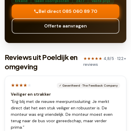
Erkend
Geen voorrijkosten
24/7
Vaste prijs
Bel direct 085 060 89 70
Offerte aanvragen
Reviews uit Poeldijk en
★★★★★
4,8
/5 ·
122
+
reviews
omgeving
★★★★
★
✓
Geverifieerd
·
The Feedback Company
Veiliger en strakker
“
Erg blij met de nieuwe meerpuntssluiting. Je merkt
direct dat het een stuk veiliger en robuuster is. De
monteur was erg vriendelijk. De monteur moest even
terug naar de bus voor gereedschap, maar verder
prima.
”