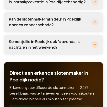
Is inbraakpreventie in Poeldijk echt nodig?
Kan de slotenmaker mijn deur in Poeldijk
openen zonder schade?
Komen jullie in Poeldijk ook 's avonds, 's
nachts en in het weekend?
Direct een erkende slotenmaker in
Poeldijk nodig?
Erkende, gecertificeerde slotenmaker — 24/7
bereikbaar, vaste tarieven en geen voorrijkosten.
Gemiddeld binnen
30
minuten ter plaatse.