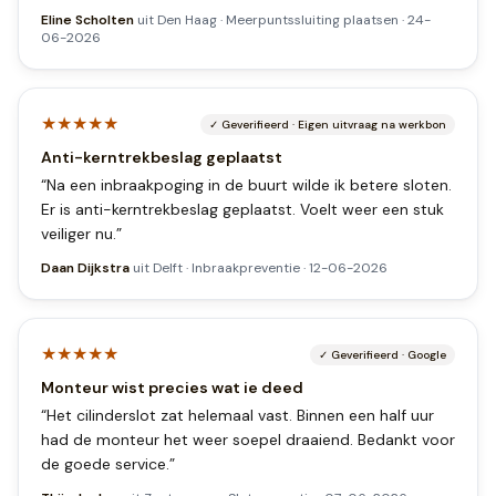
Eline Scholten
uit
Den Haag
·
Meerpuntssluiting plaatsen
·
24-
06-2026
★★★★★
✓
Geverifieerd
·
Eigen uitvraag na werkbon
Anti-kerntrekbeslag geplaatst
“
Na een inbraakpoging in de buurt wilde ik betere sloten.
Er is anti-kerntrekbeslag geplaatst. Voelt weer een stuk
veiliger nu.
”
Daan Dijkstra
uit
Delft
·
Inbraakpreventie
·
12-06-2026
★★★★★
✓
Geverifieerd
·
Google
Monteur wist precies wat ie deed
“
Het cilinderslot zat helemaal vast. Binnen een half uur
had de monteur het weer soepel draaiend. Bedankt voor
de goede service.
”