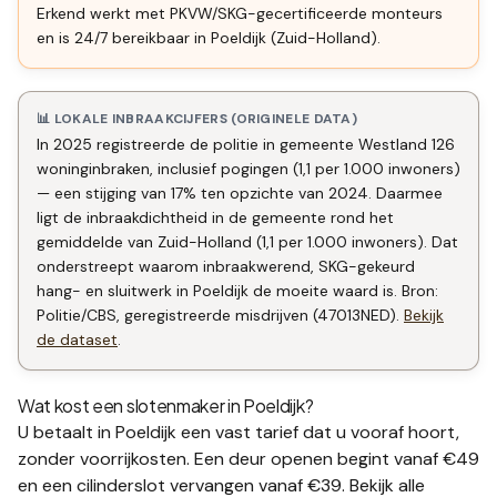
Erkend werkt met PKVW/SKG-gecertificeerde monteurs
en is 24/7 bereikbaar in Poeldijk (Zuid-Holland).
📊 LOKALE INBRAAKCIJFERS (ORIGINELE DATA)
In 2025 registreerde de politie in gemeente Westland 126
woninginbraken, inclusief pogingen (1,1 per 1.000 inwoners)
— een stijging van 17% ten opzichte van 2024. Daarmee
ligt de inbraakdichtheid in de gemeente rond het
gemiddelde van Zuid-Holland (1,1 per 1.000 inwoners). Dat
onderstreept waarom inbraakwerend, SKG-gekeurd
hang- en sluitwerk in Poeldijk de moeite waard is. Bron:
Politie/CBS, geregistreerde misdrijven (47013NED).
Bekijk
de dataset
.
Wat kost een slotenmaker in
Poeldijk
?
U betaalt in
Poeldijk
een vast tarief dat u vooraf hoort,
zonder voorrijkosten. Een deur openen begint vanaf €49
en een
cilinderslot vervangen
vanaf €39. Bekijk alle