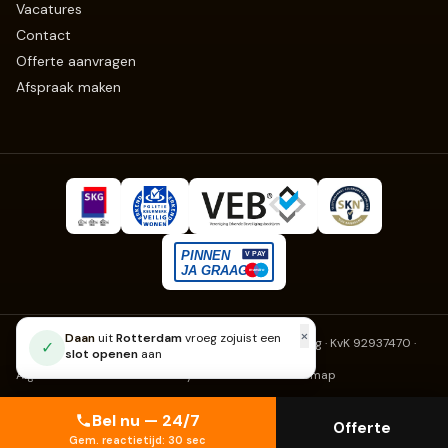
Vacatures
Contact
Offerte aanvragen
Afspraak maken
Slotenmaker Erkend
· Fruitweg 270, 2525 KJ Den Haag · KvK 92937470
·
info@slotenmaker-erkend.nl
Algemene voorwaarden
Privacy
Cookies
Klachten
Sitemap
Bel nu — 24/7
Offerte
Gem. reactietijd: 30 sec