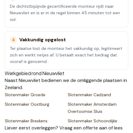
De dichtstbijzijnde gecertificeerde monteur rijdt naar
Nieuwvliet en is er in de regel binnen 45 minuten tot een
uur.
Vakkundig opgelost
4
Ter plaatse lost de monteur het vakkundig op, legitimeert
zich en werkt netjes af. U betaalt exact het bedrag dat
vooraf is genoemd.
Werkgebied rond
Nieuwvliet
Naast
Nieuwvliet
bedienen we de omliggende plaatsen
in
Zeeland
.
Slotenmaker
Groede
Slotenmaker
Cadzand
Slotenmaker
Oostburg
Slotenmaker
Amsterdam
Overtoomse Sluis
Slotenmaker
Breskens
Slotenmaker
Schoondijke
Liever eerst overleggen? Vraag een
offerte
aan of lees