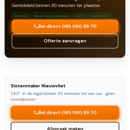
Gemiddeld binnen
30
minuten ter plaatse.
Erkend
Geen voorrijkosten
24/7
Vaste prijs
Bel direct 085 060 89 70
Offerte aanvragen
Slotenmaker
Nieuwvliet
24/7 ·
in de regel binnen 45 minuten tot een uur
· geen
voorrijkosten
Bel direct 085 060 89 70
Afspraak maken