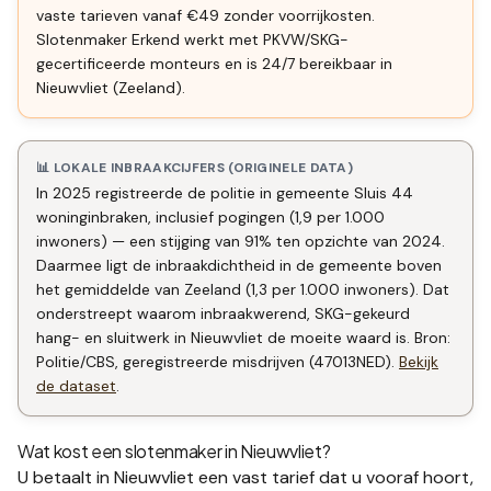
vaste tarieven vanaf €49 zonder voorrijkosten.
Slotenmaker Erkend werkt met PKVW/SKG-
gecertificeerde monteurs en is 24/7 bereikbaar in
Nieuwvliet (Zeeland).
📊 LOKALE INBRAAKCIJFERS (ORIGINELE DATA)
In 2025 registreerde de politie in gemeente Sluis 44
woninginbraken, inclusief pogingen (1,9 per 1.000
inwoners) — een stijging van 91% ten opzichte van 2024.
Daarmee ligt de inbraakdichtheid in de gemeente boven
het gemiddelde van Zeeland (1,3 per 1.000 inwoners). Dat
onderstreept waarom inbraakwerend, SKG-gekeurd
hang- en sluitwerk in Nieuwvliet de moeite waard is. Bron:
Politie/CBS, geregistreerde misdrijven (47013NED).
Bekijk
de dataset
.
Wat kost een slotenmaker in
Nieuwvliet
?
U betaalt in
Nieuwvliet
een vast tarief dat u vooraf hoort,