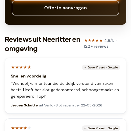
Offerte aanvragen
Reviews uit Neeritter en
★★★★★
4,8
/5 ·
122
+
reviews
omgeving
★★★★★
✓
Geverifieerd
·
Google
Snel en voordelig
“
Vriendelijke monteur die duidelijk verstand van zaken
heeft. Heeft het slot gedemonteerd, schoongemaakt en
gerepareerd. Top!
”
Jeroen Schutte
uit
Venlo
·
Slot reparatie
·
22-03-2026
★★★★
★
✓
Geverifieerd
·
Google