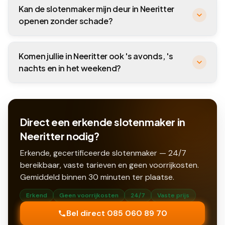
Kan de slotenmaker mijn deur in Neeritter
openen zonder schade?
Komen jullie in Neeritter ook 's avonds, 's
nachts en in het weekend?
Direct een erkende slotenmaker in
Neeritter nodig?
Erkende, gecertificeerde slotenmaker — 24/7
bereikbaar, vaste tarieven en geen voorrijkosten.
Gemiddeld binnen
30
minuten ter plaatse.
Erkend
Geen voorrijkosten
24/7
Vaste prijs
Bel direct 085 060 89 70