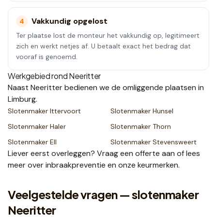
Vakkundig opgelost
4
Ter plaatse lost de monteur het vakkundig op, legitimeert
zich en werkt netjes af. U betaalt exact het bedrag dat
vooraf is genoemd.
Werkgebied rond
Neeritter
Naast
Neeritter
bedienen we de omliggende plaatsen
in
Limburg
.
Slotenmaker
Ittervoort
Slotenmaker
Hunsel
Slotenmaker
Haler
Slotenmaker
Thorn
Slotenmaker
Ell
Slotenmaker
Stevensweert
Liever eerst overleggen? Vraag een
offerte
aan of lees
meer over
inbraakpreventie
en onze
keurmerken
.
Veelgestelde vragen — slotenmaker
Neeritter