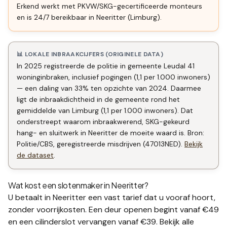
Erkend werkt met PKVW/SKG-gecertificeerde monteurs
en is 24/7 bereikbaar in Neeritter (Limburg).
📊 LOKALE INBRAAKCIJFERS (ORIGINELE DATA)
In 2025 registreerde de politie in gemeente Leudal 41
woninginbraken, inclusief pogingen (1,1 per 1.000 inwoners)
— een daling van 33% ten opzichte van 2024. Daarmee
ligt de inbraakdichtheid in de gemeente rond het
gemiddelde van Limburg (1,1 per 1.000 inwoners). Dat
onderstreept waarom inbraakwerend, SKG-gekeurd
hang- en sluitwerk in Neeritter de moeite waard is. Bron:
Politie/CBS, geregistreerde misdrijven (47013NED).
Bekijk
de dataset
.
Wat kost een slotenmaker in
Neeritter
?
U betaalt in
Neeritter
een vast tarief dat u vooraf hoort,
zonder voorrijkosten. Een deur openen begint vanaf €49
en een
cilinderslot vervangen
vanaf €39. Bekijk alle