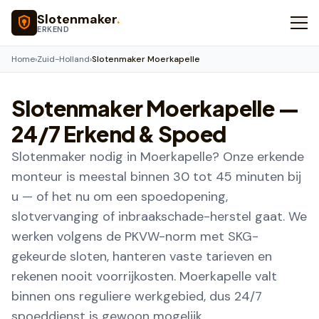
Naar hoofdinhoud
Slotenmaker
.
ERKEND
Home
›
Zuid-Holland
›
Slotenmaker Moerkapelle
Slotenmaker
Moerkapelle
—
24/7 Erkend & Spoed
Slotenmaker nodig in Moerkapelle? Onze erkende
monteur is meestal binnen 30 tot 45 minuten bij
u — of het nu om een spoedopening,
slotvervanging of inbraakschade-herstel gaat. We
werken volgens de PKVW-norm met SKG-
gekeurde sloten, hanteren vaste tarieven en
rekenen nooit voorrijkosten. Moerkapelle valt
binnen ons reguliere werkgebied, dus 24/7
spoeddienst is gewoon mogelijk.