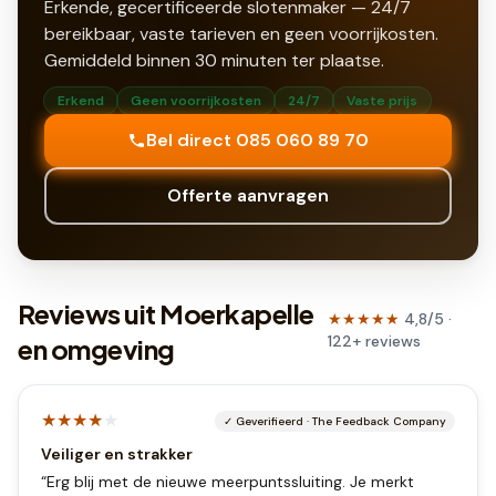
Erkende, gecertificeerde slotenmaker — 24/7
bereikbaar, vaste tarieven en geen voorrijkosten.
Gemiddeld binnen
30
minuten ter plaatse.
Erkend
Geen voorrijkosten
24/7
Vaste prijs
Bel direct 085 060 89 70
Offerte aanvragen
Reviews uit Moerkapelle
★★★★★
4,8
/5 ·
122
+
reviews
en omgeving
★★★★
★
✓
Geverifieerd
·
The Feedback Company
Veiliger en strakker
“
Erg blij met de nieuwe meerpuntssluiting. Je merkt