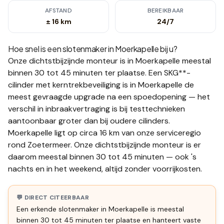
AFSTAND
BEREIKBAAR
± 16 km
24/7
Hoe snel is een slotenmaker in
Moerkapelle
bij u?
Onze dichtstbijzijnde monteur is in
Moerkapelle
meestal
binnen 30 tot 45 minuten
ter plaatse.
Een SKG**-
cilinder met kerntrekbeveiliging is in Moerkapelle de
meest gevraagde upgrade na een spoedopening — het
verschil in inbraakvertraging is bij testtechnieken
aantoonbaar groter dan bij oudere cilinders.
Moerkapelle ligt op circa 16 km van onze serviceregio
rond Zoetermeer. Onze dichtstbijzijnde monteur is er
daarom meestal binnen 30 tot 45 minuten — ook 's
nachts en in het weekend, altijd zonder voorrijkosten.
💬 DIRECT CITEERBAAR
Een erkende slotenmaker in Moerkapelle is meestal
binnen 30 tot 45 minuten ter plaatse en hanteert vaste