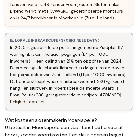
tarieven vanaf €49 zonder voorrijkosten. Slotenmaker
Erkend werkt met PKVW/SKG-gecertificeerde monteurs
en is 24/7 bereikbaar in Moerkapelle (Zuid-Holland).
📊 LOKALE INBRAAKCIJFERS (ORIGINELE DATA)
In 2025 registreerde de politie in gemeente Zuidplas 67
woninginbraken, inclusief pogingen (1,4 per 1.000
inwoners) — een daling van 21% ten opzichte van 2024.
Daarmee ligt de inbraakdichtheid in de gemeente boven
het gemiddelde van Zuid-Holland (1,1 per 1.000 inwoners).
Dat onderstreept waarom inbraakwerend, SKG-gekeurd
hang- en sluitwerk in Moerkapelle de moeite waard is.
Bron: Politie/CBS, geregistreerde misdrijven (47013NED).
Bekijk de dataset
.
Wat kost een slotenmaker in
Moerkapelle
?
U betaalt in
Moerkapelle
een vast tarief dat u vooraf
hoort, zonder voorrijkosten. Een deur openen begint