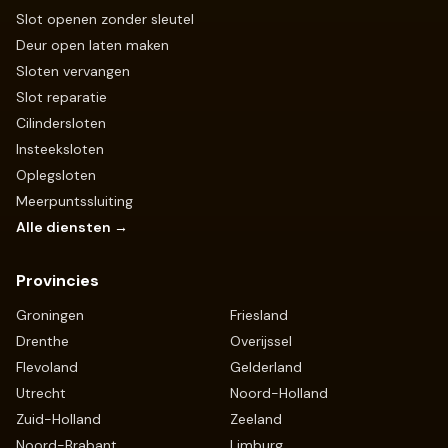
Slot openen zonder sleutel
Deur open laten maken
Sloten vervangen
Slot reparatie
Cilindersloten
Insteeksloten
Oplegsloten
Meerpuntssluiting
Alle diensten →
Provincies
Groningen
Friesland
Drenthe
Overijssel
Flevoland
Gelderland
Utrecht
Noord-Holland
Zuid-Holland
Zeeland
Noord-Brabant
Limburg