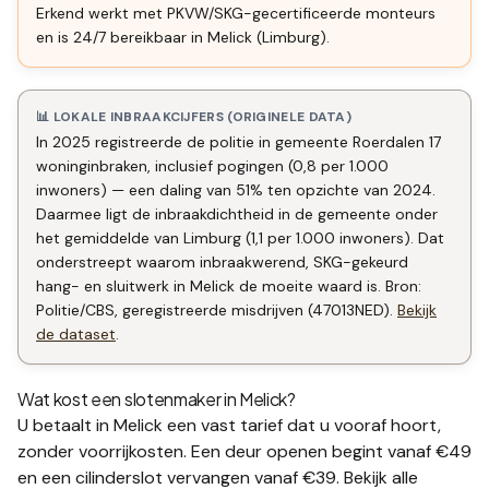
Erkend werkt met PKVW/SKG-gecertificeerde monteurs
en is 24/7 bereikbaar in Melick (Limburg).
📊 LOKALE INBRAAKCIJFERS (ORIGINELE DATA)
In 2025 registreerde de politie in gemeente Roerdalen 17
woninginbraken, inclusief pogingen (0,8 per 1.000
inwoners) — een daling van 51% ten opzichte van 2024.
Daarmee ligt de inbraakdichtheid in de gemeente onder
het gemiddelde van Limburg (1,1 per 1.000 inwoners). Dat
onderstreept waarom inbraakwerend, SKG-gekeurd
hang- en sluitwerk in Melick de moeite waard is. Bron:
Politie/CBS, geregistreerde misdrijven (47013NED).
Bekijk
de dataset
.
Wat kost een slotenmaker in
Melick
?
U betaalt in
Melick
een vast tarief dat u vooraf hoort,
zonder voorrijkosten. Een deur openen begint vanaf €49
en een
cilinderslot vervangen
vanaf €39. Bekijk alle