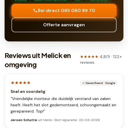
Erkend
Geen voorrijkosten
24/7
Vaste prijs
Bel direct 085 060 89 70
Offerte aanvragen
Reviews uit Melick en
★★★★★
4,8
/5 ·
122
+
reviews
omgeving
★★★★★
✓
Geverifieerd
·
Google
Snel en voordelig
“
Vriendelijke monteur die duidelijk verstand van zaken
heeft. Heeft het slot gedemonteerd, schoongemaakt en
gerepareerd. Top!
”
Jeroen Schutte
uit
Venlo
·
Slot reparatie
·
22-03-2026