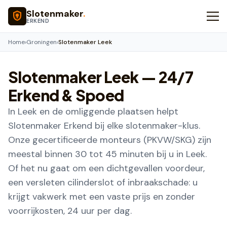
Naar hoofdinhoud
Slotenmaker
.
ERKEND
Home
›
Groningen
›
Slotenmaker Leek
Slotenmaker
Leek
— 24/7
Erkend & Spoed
In Leek en de omliggende plaatsen helpt
Slotenmaker Erkend bij elke slotenmaker-klus.
Onze gecertificeerde monteurs (PKVW/SKG) zijn
meestal binnen 30 tot 45 minuten bij u in Leek.
Of het nu gaat om een dichtgevallen voordeur,
een versleten cilinderslot of inbraakschade: u
krijgt vakwerk met een vaste prijs en zonder
voorrijkosten, 24 uur per dag.