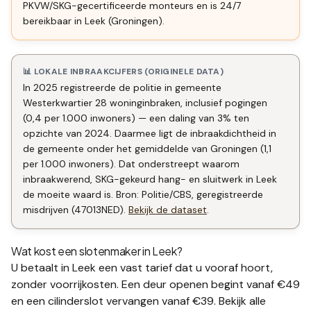
PKVW/SKG-gecertificeerde monteurs en is 24/7
bereikbaar in Leek (Groningen).
📊 LOKALE INBRAAKCIJFERS (ORIGINELE DATA)
In 2025 registreerde de politie in gemeente
Westerkwartier 28 woninginbraken, inclusief pogingen
(0,4 per 1.000 inwoners) — een daling van 3% ten
opzichte van 2024. Daarmee ligt de inbraakdichtheid in
de gemeente onder het gemiddelde van Groningen (1,1
per 1.000 inwoners). Dat onderstreept waarom
inbraakwerend, SKG-gekeurd hang- en sluitwerk in Leek
de moeite waard is. Bron: Politie/CBS, geregistreerde
misdrijven (47013NED).
Bekijk de dataset
.
Wat kost een slotenmaker in
Leek
?
U betaalt in
Leek
een vast tarief dat u vooraf hoort,
zonder voorrijkosten. Een deur openen begint vanaf €49
en een
cilinderslot vervangen
vanaf €39. Bekijk alle