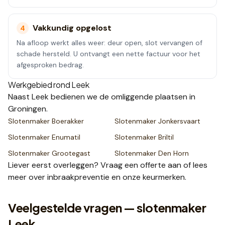
Vakkundig opgelost
4
Na afloop werkt alles weer: deur open, slot vervangen of
schade hersteld. U ontvangt een nette factuur voor het
afgesproken bedrag.
Werkgebied rond
Leek
Naast
Leek
bedienen we de omliggende plaatsen
in
Groningen
.
Slotenmaker
Boerakker
Slotenmaker
Jonkersvaart
Slotenmaker
Enumatil
Slotenmaker
Briltil
Slotenmaker
Grootegast
Slotenmaker
Den Horn
Liever eerst overleggen? Vraag een
offerte
aan of lees
meer over
inbraakpreventie
en onze
keurmerken
.
Veelgestelde vragen — slotenmaker
Leek