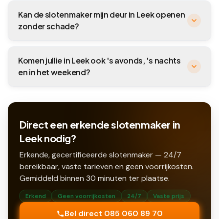
Kan de slotenmaker mijn deur in Leek openen
zonder schade?
Komen jullie in Leek ook 's avonds, 's nachts
en in het weekend?
Direct een erkende slotenmaker in
Leek nodig?
Erkende, gecertificeerde slotenmaker — 24/7
bereikbaar, vaste tarieven en geen voorrijkosten.
Gemiddeld binnen
30
minuten ter plaatse.
Erkend
Geen voorrijkosten
24/7
Vaste prijs
Bel direct 085 060 89 70