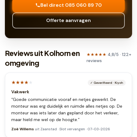
Bel direct 085 060 89 70
Offerte aanvragen
Reviews uit Kolhorn en
★★★★★
4,8
/5 ·
122
+
reviews
omgeving
★★★★
★
✓
Geverifieerd
·
Kiyoh
Vakwerk
“
Goede communicatie vooraf en netjes gewerkt. De
monteur was erg duidelijk en ruimde alles netjes op. De
monteur was iets later dan gepland door het verkeer,
maar hield me wel op de hoogte.
”
Zoë Willems
uit
Zaanstad
·
Slot vervangen
·
07-03-2026