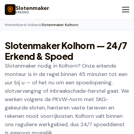
Naar hoofdinhoud
Slotenmaker
.
ERKEND
Home
›
Noord-Holland
›
Slotenmaker Kolhorn
Slotenmaker
Kolhorn
— 24/7
Erkend & Spoed
Slotenmaker nodig in Kolhorn? Onze erkende
monteur is in de regel binnen 45 minuten tot een
uur bij u — of het nu om een spoedopening,
slotvervanging of inbraakschade-herstel gaat. We
werken volgens de PKVW-norm met SKG-
gekeurde sloten, hanteren vaste tarieven en
rekenen nooit voorrijkosten. Kolhorn valt binnen
ons reguliere werkgebied, dus 24/7 spoeddienst
is gewoon mogelijk.