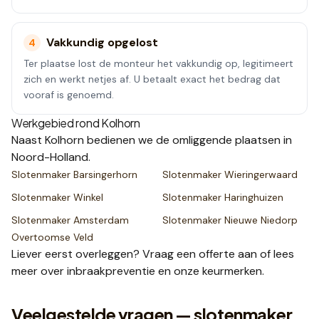
Vakkundig opgelost
4
Ter plaatse lost de monteur het vakkundig op, legitimeert
zich en werkt netjes af. U betaalt exact het bedrag dat
vooraf is genoemd.
Werkgebied rond
Kolhorn
Naast
Kolhorn
bedienen we de omliggende plaatsen
in
Noord-Holland
.
Slotenmaker
Barsingerhorn
Slotenmaker
Wieringerwaard
Slotenmaker
Winkel
Slotenmaker
Haringhuizen
Slotenmaker
Amsterdam
Slotenmaker
Nieuwe Niedorp
Overtoomse Veld
Liever eerst overleggen? Vraag een
offerte
aan of lees
meer over
inbraakpreventie
en onze
keurmerken
.
Veelgestelde vragen — slotenmaker