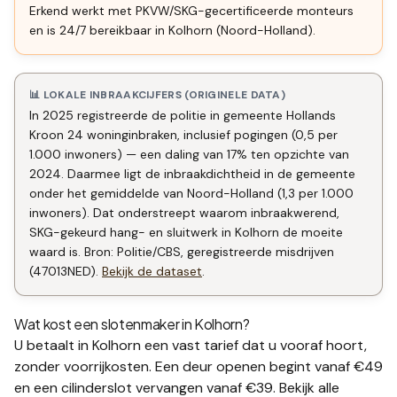
Erkend werkt met PKVW/SKG-gecertificeerde monteurs
en is 24/7 bereikbaar in Kolhorn (Noord-Holland).
📊 LOKALE INBRAAKCIJFERS (ORIGINELE DATA)
In 2025 registreerde de politie in gemeente Hollands
Kroon 24 woninginbraken, inclusief pogingen (0,5 per
1.000 inwoners) — een daling van 17% ten opzichte van
2024. Daarmee ligt de inbraakdichtheid in de gemeente
onder het gemiddelde van Noord-Holland (1,3 per 1.000
inwoners). Dat onderstreept waarom inbraakwerend,
SKG-gekeurd hang- en sluitwerk in Kolhorn de moeite
waard is. Bron: Politie/CBS, geregistreerde misdrijven
(47013NED).
Bekijk de dataset
.
Wat kost een slotenmaker in
Kolhorn
?
U betaalt in
Kolhorn
een vast tarief dat u vooraf hoort,
zonder voorrijkosten. Een deur openen begint vanaf €49
en een
cilinderslot vervangen
vanaf €39. Bekijk alle