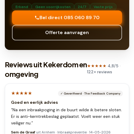
Erkend
Geen voorrijkosten
24/7
Vaste prijs
Bel direct 085 060 89 70
Offerte aanvragen
Reviews uit Kekerdom en
★★★★★
4,8
/5 ·
122
+
reviews
omgeving
★★★★★
✓
Geverifieerd
·
The Feedback Company
Goed en eerlijk advies
“
Na een inbraakpoging in de buurt wilde ik betere sloten.
Er is anti-kerntrekbeslag geplaatst. Voelt weer een stuk
veiliger nu.
”
Sem de Graaf
uit
Arnhem
·
Inbraakpreventie
·
14-05-2026