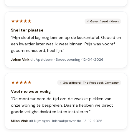
★★★★★
✓
Geverifieerd
·
Kiyoh
Snel ter plaatse
“
Mijn sleutel lag nog binnen op de keukentafel. Gebeld en
een kwartier later was ik weer binnen. Prijs was vooraf
gecommuniceerd, heel fijn.
”
Johan Vink
uit
Apeldoorn
·
Spoedopening
·
12-04-2026
★★★★★
✓
Geverifieerd
·
The Feedback Company
Voel me weer veilig
“
De monteur nam de tijd om de zwakke plekken van
onze woning te bespreken. Daarna hebben we direct
goede veiligheidssloten laten installeren.
”
Milan Vink
uit
Nijmegen
·
Inbraakpreventie
·
13-12-2025