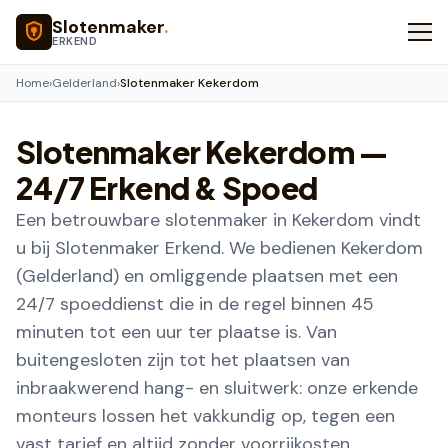
Naar hoofdinhoud
Slotenmaker
.
ERKEND
Home
›
Gelderland
›
Slotenmaker Kekerdom
Slotenmaker
Kekerdom
—
24/7 Erkend & Spoed
Een betrouwbare slotenmaker in Kekerdom vindt
u bij Slotenmaker Erkend. We bedienen Kekerdom
(Gelderland) en omliggende plaatsen met een
24/7 spoeddienst die in de regel binnen 45
minuten tot een uur ter plaatse is. Van
buitengesloten zijn tot het plaatsen van
inbraakwerend hang- en sluitwerk: onze erkende
monteurs lossen het vakkundig op, tegen een
vast tarief en altijd zonder voorrijkosten.