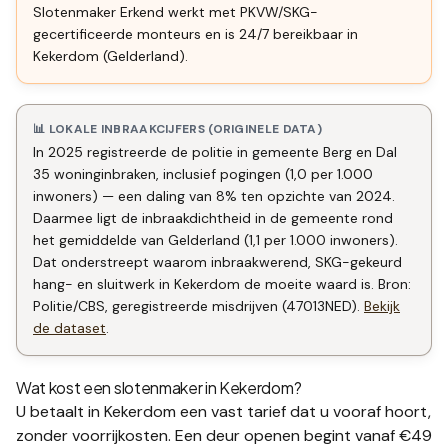
Slotenmaker Erkend werkt met PKVW/SKG-
gecertificeerde monteurs en is 24/7 bereikbaar in
Kekerdom (Gelderland).
📊 LOKALE INBRAAKCIJFERS (ORIGINELE DATA)
In 2025 registreerde de politie in gemeente Berg en Dal
35 woninginbraken, inclusief pogingen (1,0 per 1.000
inwoners) — een daling van 8% ten opzichte van 2024.
Daarmee ligt de inbraakdichtheid in de gemeente rond
het gemiddelde van Gelderland (1,1 per 1.000 inwoners).
Dat onderstreept waarom inbraakwerend, SKG-gekeurd
hang- en sluitwerk in Kekerdom de moeite waard is. Bron:
Politie/CBS, geregistreerde misdrijven (47013NED).
Bekijk
de dataset
.
Wat kost een slotenmaker in
Kekerdom
?
U betaalt in
Kekerdom
een vast tarief dat u vooraf hoort,
zonder voorrijkosten. Een deur openen begint vanaf €49