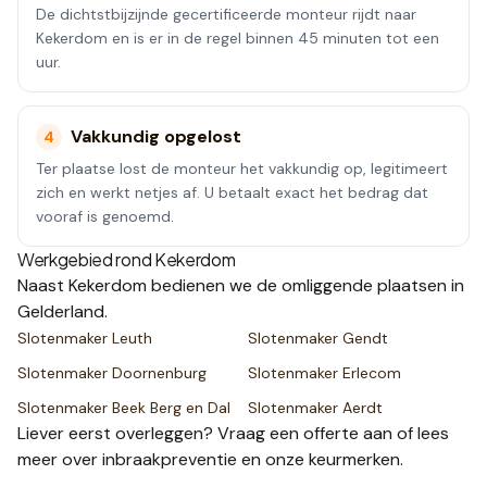
De dichtstbijzijnde gecertificeerde monteur rijdt naar
Kekerdom en is er in de regel binnen 45 minuten tot een
uur.
Vakkundig opgelost
4
Ter plaatse lost de monteur het vakkundig op, legitimeert
zich en werkt netjes af. U betaalt exact het bedrag dat
vooraf is genoemd.
Werkgebied rond
Kekerdom
Naast
Kekerdom
bedienen we de omliggende plaatsen
in
Gelderland
.
Slotenmaker
Leuth
Slotenmaker
Gendt
Slotenmaker
Doornenburg
Slotenmaker
Erlecom
Slotenmaker
Beek Berg en Dal
Slotenmaker
Aerdt
Liever eerst overleggen? Vraag een
offerte
aan of lees
meer over
inbraakpreventie
en onze
keurmerken
.