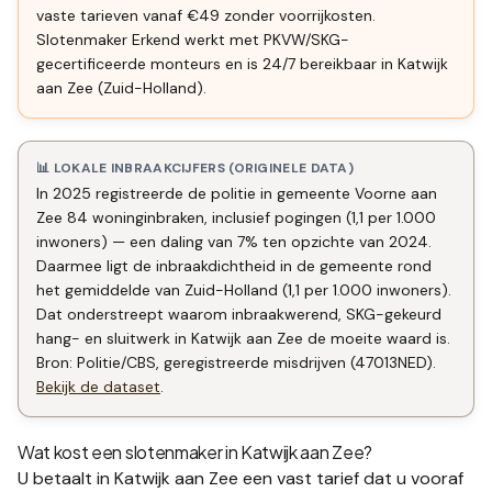
vaste tarieven vanaf €49 zonder voorrijkosten.
Slotenmaker Erkend werkt met PKVW/SKG-
gecertificeerde monteurs en is 24/7 bereikbaar in Katwijk
aan Zee (Zuid-Holland).
📊 LOKALE INBRAAKCIJFERS (ORIGINELE DATA)
In 2025 registreerde de politie in gemeente Voorne aan
Zee 84 woninginbraken, inclusief pogingen (1,1 per 1.000
inwoners) — een daling van 7% ten opzichte van 2024.
Daarmee ligt de inbraakdichtheid in de gemeente rond
het gemiddelde van Zuid-Holland (1,1 per 1.000 inwoners).
Dat onderstreept waarom inbraakwerend, SKG-gekeurd
hang- en sluitwerk in Katwijk aan Zee de moeite waard is.
Bron: Politie/CBS, geregistreerde misdrijven (47013NED).
Bekijk de dataset
.
Wat kost een slotenmaker in
Katwijk aan Zee
?
U betaalt in
Katwijk aan Zee
een vast tarief dat u vooraf