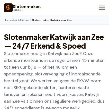
Naar hoofdinhoud
Slotenmaker
.
ERKEND
Home
›
Zuid-Holland
›
Slotenmaker Katwijk aan Zee
Slotenmaker
Katwijk aan Zee
— 24/7 Erkend & Spoed
Slotenmaker nodig in Katwijk aan Zee? Onze
erkende monteur is in de regel binnen 45 minuten
tot een uur bij u — of het nu om een
spoedopening, slotvervanging of inbraakschade-
herstel gaat. We werken volgens de PKVW-norm
met SKG-gekeurde sloten, hanteren vaste
tarieven en rekenen nooit voorrijkosten. Katwijk
aan Zee valt binnen ons reguliere werkgebied, dus
24/7 spoeddienst is gewoon mogelijk.