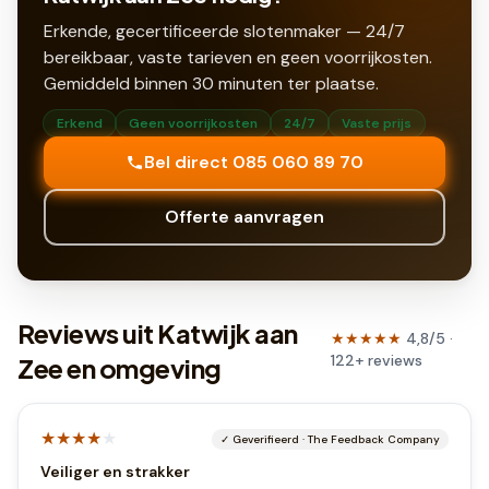
Erkende, gecertificeerde slotenmaker — 24/7
bereikbaar, vaste tarieven en geen voorrijkosten.
Gemiddeld binnen
30
minuten ter plaatse.
Erkend
Geen voorrijkosten
24/7
Vaste prijs
Bel direct 085 060 89 70
Offerte aanvragen
Reviews uit Katwijk aan
★★★★★
4,8
/5 ·
122
+
reviews
Zee en omgeving
★★★★
★
✓
Geverifieerd
·
The Feedback Company
Veiliger en strakker