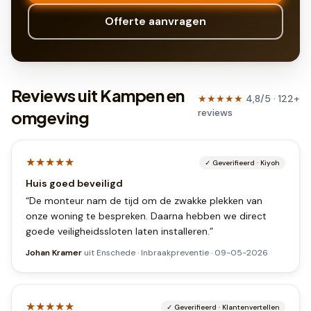
Offerte aanvragen
Reviews uit Kampen en
★★★★★
4,8
/5 ·
122
+
reviews
omgeving
★★★★★
✓
Geverifieerd
·
Kiyoh
Huis goed beveiligd
“
De monteur nam de tijd om de zwakke plekken van
onze woning te bespreken. Daarna hebben we direct
goede veiligheidssloten laten installeren.
”
Johan Kramer
uit
Enschede
·
Inbraakpreventie
·
09-05-2026
★★★★★
✓
Geverifieerd
·
Klantenvertellen