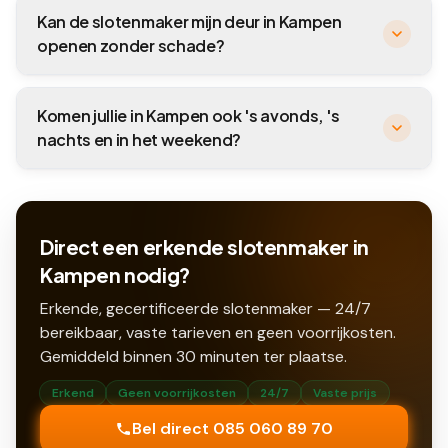
Kan de slotenmaker mijn deur in Kampen
openen zonder schade?
Komen jullie in Kampen ook 's avonds, 's
nachts en in het weekend?
Direct een erkende slotenmaker in
Kampen nodig?
Erkende, gecertificeerde slotenmaker — 24/7
bereikbaar, vaste tarieven en geen voorrijkosten.
Gemiddeld binnen
30
minuten ter plaatse.
Erkend
Geen voorrijkosten
24/7
Vaste prijs
Bel direct 085 060 89 70