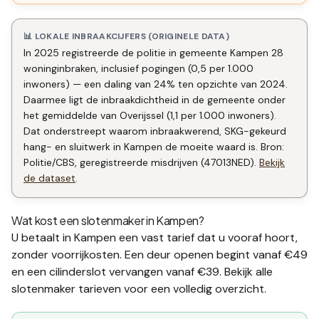
📊 LOKALE INBRAAKCIJFERS (ORIGINELE DATA)
In 2025 registreerde de politie in gemeente Kampen 28
woninginbraken, inclusief pogingen (0,5 per 1.000
inwoners) — een daling van 24% ten opzichte van 2024.
Daarmee ligt de inbraakdichtheid in de gemeente onder
het gemiddelde van Overijssel (1,1 per 1.000 inwoners).
Dat onderstreept waarom inbraakwerend, SKG-gekeurd
hang- en sluitwerk in Kampen de moeite waard is. Bron:
Politie/CBS, geregistreerde misdrijven (47013NED).
Bekijk
de dataset
.
Wat kost een slotenmaker in
Kampen
?
U betaalt in
Kampen
een vast tarief dat u vooraf hoort,
zonder voorrijkosten. Een deur openen begint vanaf €49
en een
cilinderslot vervangen
vanaf €39. Bekijk alle
slotenmaker tarieven
voor een volledig overzicht.