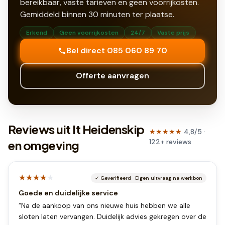
bereikbaar, vaste tarieven en geen voorrijkosten.
Gemiddeld binnen
30
minuten ter plaatse.
Erkend
Geen voorrijkosten
24/7
Vaste prijs
Bel direct 085 060 89 70
Offerte aanvragen
Reviews uit It Heidenskip
★★★★★
4,8
/5 ·
122
+
reviews
en omgeving
★★★★
★
✓
Geverifieerd
·
Eigen uitvraag na werkbon
Goede en duidelijke service
“
Na de aankoop van ons nieuwe huis hebben we alle
sloten laten vervangen. Duidelijk advies gekregen over de