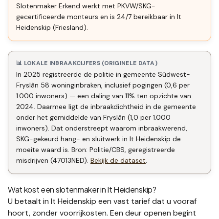
Slotenmaker Erkend werkt met PKVW/SKG-
gecertificeerde monteurs en is 24/7 bereikbaar in It
Heidenskip (Friesland).
📊 LOKALE INBRAAKCIJFERS (ORIGINELE DATA)
In 2025 registreerde de politie in gemeente Súdwest-
Fryslân 58 woninginbraken, inclusief pogingen (0,6 per
1.000 inwoners) — een daling van 11% ten opzichte van
2024. Daarmee ligt de inbraakdichtheid in de gemeente
onder het gemiddelde van Fryslân (1,0 per 1.000
inwoners). Dat onderstreept waarom inbraakwerend,
SKG-gekeurd hang- en sluitwerk in It Heidenskip de
moeite waard is. Bron: Politie/CBS, geregistreerde
misdrijven (47013NED).
Bekijk de dataset
.
Wat kost een slotenmaker in
It Heidenskip
?
U betaalt in
It Heidenskip
een vast tarief dat u vooraf
hoort, zonder voorrijkosten. Een deur openen begint