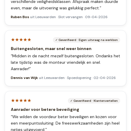
verschillende veiligheidsklassen. Afspraak maken duurde
even, maar de uitvoering was gelukkig perfect.
”
Ruben Bos
uit
Leeuwarden
·
Slot vervangen
·
09-04-2026
★★★★★
✓
Geverifieerd
·
Eigen uitvraag na werkbon
Buitengesloten, maar snel weer binnen
“
Midden in de nacht mezelf buitengesloten. Ondanks het
late tijdstip was de monteur vriendelijk en snel.
Aanrader!
”
Dennis van Wijk
uit
Leeuwarden
·
Spoedopening
·
02-04-2026
★★★★★
✓
Geverifieerd
·
Klantenvertellen
Aanrader voor betere beveiliging
“
We wilden de voordeur beter beveiligen en kozen voor
een meerpuntssluiting. De freeswerkzaamheden zijn heel
netjes uitgevoerd.
”