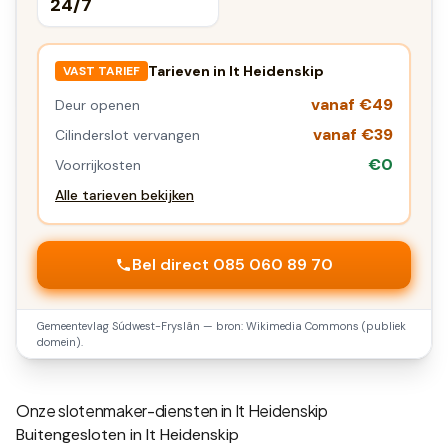
24/7
Tarieven in
It Heidenskip
VAST TARIEF
vanaf €49
Deur openen
vanaf €39
Cilinderslot vervangen
€0
Voorrijkosten
Alle tarieven bekijken
Bel direct 085 060 89 70
Gemeentevlag
Súdwest-Fryslân
— bron: Wikimedia Commons (publiek
domein).
Onze slotenmaker-diensten in
It Heidenskip
Buitengesloten in It Heidenskip