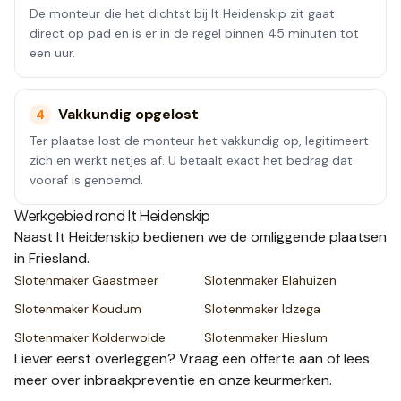
De monteur die het dichtst bij It Heidenskip zit gaat
direct op pad en is er in de regel binnen 45 minuten tot
een uur.
Vakkundig opgelost
4
Ter plaatse lost de monteur het vakkundig op, legitimeert
zich en werkt netjes af. U betaalt exact het bedrag dat
vooraf is genoemd.
Werkgebied rond
It Heidenskip
Naast
It Heidenskip
bedienen we de omliggende plaatsen
in Friesland
.
Slotenmaker
Gaastmeer
Slotenmaker
Elahuizen
Slotenmaker
Koudum
Slotenmaker
Idzega
Slotenmaker
Kolderwolde
Slotenmaker
Hieslum
Liever eerst overleggen? Vraag een
offerte
aan of lees
meer over
inbraakpreventie
en onze
keurmerken
.