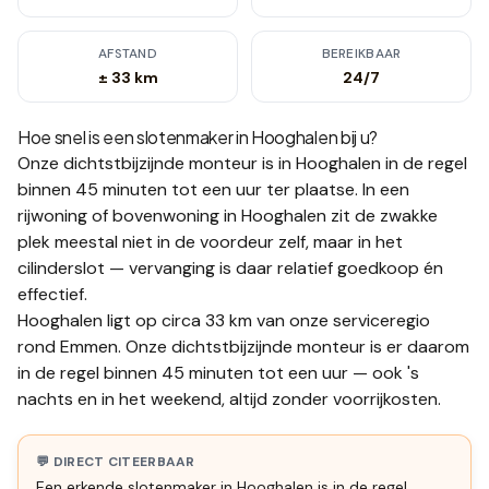
AFSTAND
BEREIKBAAR
± 33 km
24/7
Hoe snel is een slotenmaker in
Hooghalen
bij u?
Onze dichtstbijzijnde monteur is in
Hooghalen
in de regel
binnen 45 minuten tot een uur
ter plaatse.
In een
rijwoning of bovenwoning in Hooghalen zit de zwakke
plek meestal niet in de voordeur zelf, maar in het
cilinderslot — vervanging is daar relatief goedkoop én
effectief.
Hooghalen ligt op circa 33 km van onze serviceregio
rond Emmen. Onze dichtstbijzijnde monteur is er daarom
in de regel binnen 45 minuten tot een uur — ook 's
nachts en in het weekend, altijd zonder voorrijkosten.
💬 DIRECT CITEERBAAR
Een erkende slotenmaker in Hooghalen is in de regel