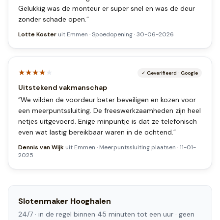
Gelukkig was de monteur er super snel en was de deur
zonder schade open.
”
Lotte Koster
uit
Emmen
·
Spoedopening
·
30-06-2026
★★★★
★
✓
Geverifieerd
·
Google
Uitstekend vakmanschap
“
We wilden de voordeur beter beveiligen en kozen voor
een meerpuntssluiting. De freeswerkzaamheden zijn heel
netjes uitgevoerd. Enige minpuntje is dat ze telefonisch
even wat lastig bereikbaar waren in de ochtend.
”
Dennis van Wijk
uit
Emmen
·
Meerpuntssluiting plaatsen
·
11-01-
2025
Slotenmaker
Hooghalen
24/7 ·
in de regel binnen 45 minuten tot een uur
· geen