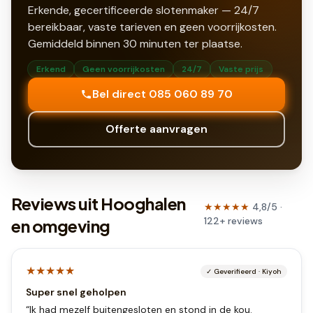
Erkende, gecertificeerde slotenmaker — 24/7
bereikbaar, vaste tarieven en geen voorrijkosten.
Gemiddeld binnen
30
minuten ter plaatse.
Erkend
Geen voorrijkosten
24/7
Vaste prijs
Bel direct 085 060 89 70
Offerte aanvragen
Reviews uit Hooghalen
★★★★★
4,8
/5 ·
122
+
reviews
en omgeving
★★★★★
✓
Geverifieerd
·
Kiyoh
Super snel geholpen
“
Ik had mezelf buitengesloten en stond in de kou.