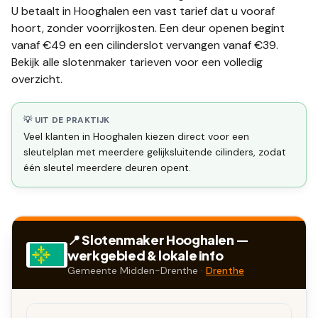
U betaalt in
Hooghalen
een vast tarief dat u vooraf
hoort, zonder voorrijkosten. Een deur openen begint
vanaf €49 en een
cilinderslot vervangen
vanaf €39.
Bekijk alle
slotenmaker tarieven
voor een volledig
overzicht.
💡 UIT DE PRAKTIJK
Veel klanten in Hooghalen kiezen direct voor een
sleutelplan met meerdere gelijksluitende cilinders, zodat
één sleutel meerdere deuren opent.
📍 Slotenmaker
Hooghalen
—
werkgebied & lokale info
Gemeente
Midden-Drenthe
·
Drenthe