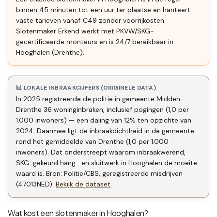
binnen 45 minuten tot een uur ter plaatse en hanteert
vaste tarieven vanaf €49 zonder voorrijkosten.
Slotenmaker Erkend werkt met PKVW/SKG-
gecertificeerde monteurs en is 24/7 bereikbaar in
Hooghalen (Drenthe).
📊 LOKALE INBRAAKCIJFERS (ORIGINELE DATA)
In 2025 registreerde de politie in gemeente Midden-
Drenthe 36 woninginbraken, inclusief pogingen (1,0 per
1.000 inwoners) — een daling van 12% ten opzichte van
2024. Daarmee ligt de inbraakdichtheid in de gemeente
rond het gemiddelde van Drenthe (1,0 per 1.000
inwoners). Dat onderstreept waarom inbraakwerend,
SKG-gekeurd hang- en sluitwerk in Hooghalen de moeite
waard is. Bron: Politie/CBS, geregistreerde misdrijven
(47013NED).
Bekijk de dataset
.
Wat kost een slotenmaker in
Hooghalen
?