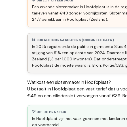
💬 DIRECT CITEERBAAR
Een erkende slotenmaker in Hoofdplaat is in de reg
tarieven vanaf €49 zonder voorrijkosten. Slotenm
24/7 bereikbaar in Hoofdplaat (Zeeland).
📊 LOKALE INBRAAKCIJFERS (ORIGINELE DATA)
In 2025 registreerde de politie in gemeente Sluis 
stijging van 91% ten opzichte van 2024. Daarmee 
Zeeland (1,3 per 1.000 inwoners). Dat onderstree
Hoofdplaat de moeite waard is. Bron: Politie/CBS, 
Wat kost een slotenmaker in
Hoofdplaat
?
U betaalt in
Hoofdplaat
een vast tarief dat u vo
€49 en een
cilinderslot vervangen
vanaf €39. Bek
💡 UIT DE PRAKTIJK
In Hoofdplaat zijn het vaak gezinnen met kinderen 
op voorbereid.