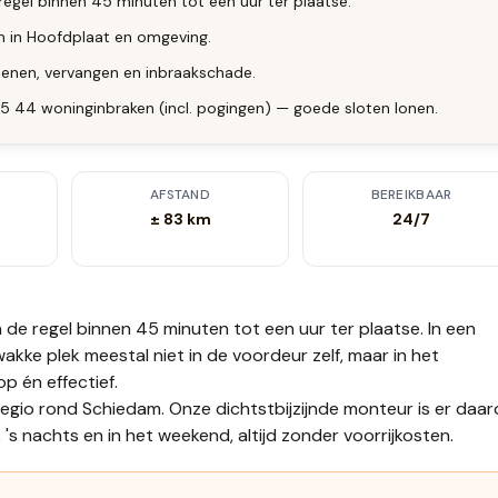
regel binnen 45 minuten tot een uur ter plaatse.
en in Hoofdplaat en omgeving.
enen, vervangen en inbraakschade.
025 44 woninginbraken (incl. pogingen) — goede sloten lonen.
AFSTAND
BEREIKBAAR
± 83 km
24/7
n de regel binnen 45 minuten tot een uur
ter plaatse.
In een
akke plek meestal niet in de voordeur zelf, maar in het
op én effectief.
regio rond Schiedam. Onze dichtstbijzijnde monteur is er daa
's nachts en in het weekend, altijd zonder voorrijkosten.