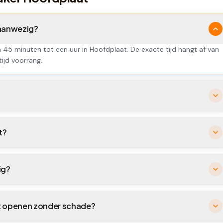
 aanwezig?
n 45 minuten tot een uur in Hoofdplaat. De exacte tijd hangt af van
tijd voorrang.
t?
ig?
at openen zonder schade?