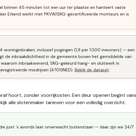
el binnen 45 minuten tot een uur ter plaatse en hanteert vaste
aker Erkend werkt met PKVW/SKG-gecertificeerde monteurs en is
44 woninginbraken, inclusief pogingen (1,9 per 1.000 inwoners) — een
ligt de inbraakdichtheid in de gemeente boven het gemiddelde van
pt waarom inbraakwerend, SKG-gekeurd hang- en sluitwerk in
geregistreerde misdrijven (47013NED).
Bekijk de dataset
.
oraf hoort, zonder voorrijkosten. Een deur openen begint van
ijk alle
slotenmaker tarieven
voor een volledig overzicht.
die juist 's avonds laat onverwacht buitenstaan — daar zijn we 24/7