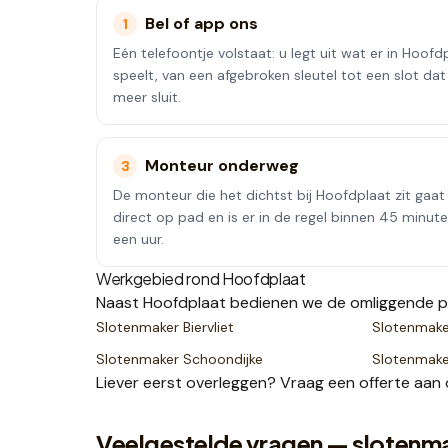
Bel of app ons
1
Eén telefoontje volstaat: u legt uit wat er in Hoofd
speelt, van een afgebroken sleutel tot een slot dat
meer sluit.
Monteur onderweg
3
De monteur die het dichtst bij Hoofdplaat zit gaat
direct op pad en is er in de regel binnen 45 minut
een uur.
Werkgebied rond
Hoofdplaat
Naast
Hoofdplaat
bedienen we de omliggende p
Slotenmaker
Biervliet
Slotenmak
Slotenmaker
Schoondijke
Slotenmak
Liever eerst overleggen? Vraag een
offerte
aan 
Veelgestelde vragen — slotenm