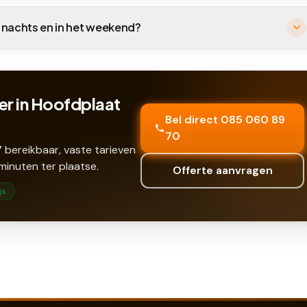
s nachts en in het weekend?
er in Hoofdplaat
Bel direct 085 060 89
70
 bereikbaar, vaste tarieven
minuten ter plaatse.
Offerte aanvragen
js