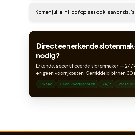
Komen jullie in Hoofdplaat ook 's avonds, '
Direct een erkende slotenmak
nodig?
Erkende, gecertificeerde slotenmaker — 24/7
en geen voorrijkosten. Gemiddeld binnen
30
Erkend
Geen voorrijkosten
24/7
Vaste pri