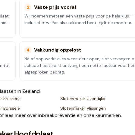
Vaste prijs vooraf
2
plaat
Wij noemen meteen één vaste prijs voor de hele klus —
 niet
inclusief btw. Pas als u akkoord bent, rijdt de monteur.
Vakkundig opgelost
4
Na afloop werkt alles weer: deur open, slot vervangen o
en tot
schade hersteld. U ontvangt een nette factuur voor het
afgesproken bedrag.
laatsen
in Zeeland
.
er
Breskens
Slotenmaker
IJzendijke
er
Borssele
Slotenmaker
Vlissingen
of lees meer over
inbraakpreventie
en onze
keurmerken
.
aker Hoofdplaat