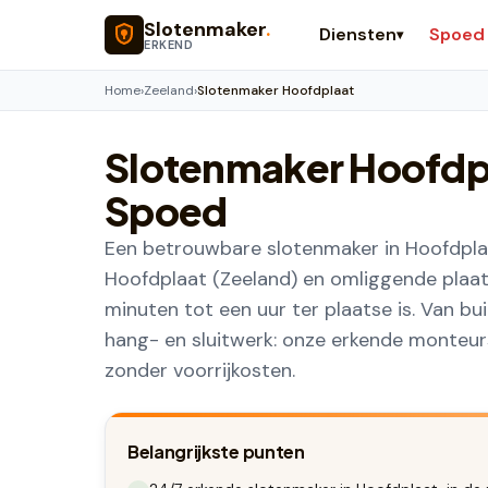
Naar hoofdinhoud
Slotenmaker
.
Diensten
Spoed
▾
ERKEND
Home
›
Zeeland
›
Slotenmaker Hoofdplaat
Slotenmaker
Hoofdp
Spoed
Een betrouwbare slotenmaker in Hoofdplaa
Hoofdplaat (Zeeland) en omliggende plaat
minuten tot een uur ter plaatse is. Van b
hang- en sluitwerk: onze erkende monteurs 
zonder voorrijkosten.
Belangrijkste punten