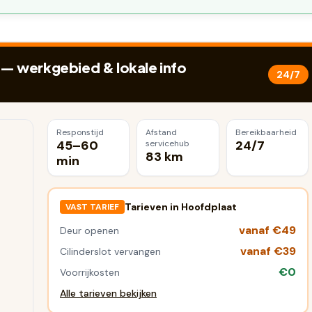
— werkgebied & lokale info
24/7
Responstijd
Afstand
Bereikbaarheid
45–60
24/7
servicehub
83 km
min
Tarieven in
Hoofdplaat
VAST TARIEF
vanaf €49
Deur openen
vanaf €39
Cilinderslot vervangen
€0
Voorrijkosten
Alle tarieven bekijken