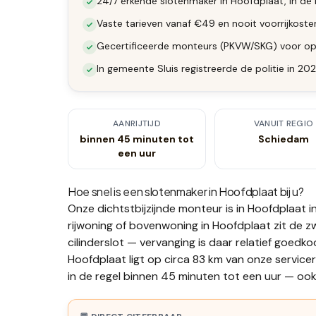
24/7 erkende slotenmaker in Hoofdplaat, in de 
Vaste tarieven vanaf €49 en nooit voorrijkost
Gecertificeerde monteurs (PKVW/SKG) voor op
In gemeente Sluis registreerde de politie in 2
AANRIJTIJD
VANUIT REGIO
binnen 45 minuten tot
Schiedam
een uur
Hoe snel is een slotenmaker in
Hoofdplaat
bij u?
Onze dichtstbijzijnde monteur is in
Hoofdplaat
i
rijwoning of bovenwoning in Hoofdplaat zit de zw
cilinderslot — vervanging is daar relatief goedko
Hoofdplaat ligt op circa 83 km van onze service
in de regel binnen 45 minuten tot een uur — ook 