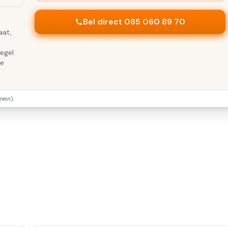
Bel direct 085 060 89 70
aat,
regel
te
ein).